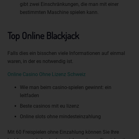
die Anpassung oder Veränderung, das Auslesen, das
gibt zwei Einschränkungen, die man mit einer
Abfragen, die Verwendung, die Offenlegung durch
bestimmten Maschine spielen kann.
Übermittlung, Verbreitung oder eine andere Form der
Bereitstellung, den Abgleich oder die Verknüpfung, die
Einschränkung, das Löschen oder die Vernichtung.
Top Online Blackjack
d) Einschränkung der Verarbeitung
Einschränkung der Verarbeitung ist die Markierung
Falls dies ein bisschen viele Informationen auf einmal
gespeicherter personenbezogener Daten mit dem Ziel,
waren, in der es notwendig ist.
ihre künftige Verarbeitung einzuschränken.
e) Profiling
Online Casino Ohne Lizenz Schweiz
Profiling ist jede Art der automatisierten Verarbeitung
Wie man beim casino-spielen gewinnt: ein
personenbezogener Daten, die darin besteht, dass diese
leitfaden
personenbezogenen Daten verwendet werden, um
bestimmte persönliche Aspekte, die sich auf eine
Beste casinos mit eu lizenz
natürliche Person beziehen, zu bewerten, insbesondere,
Online slots ohne mindesteinzahlung
um Aspekte bezüglich Arbeitsleistung, wirtschaftlicher
Lage, Gesundheit, persönlicher Vorlieben, Interessen,
Zuverlässigkeit, Verhalten, Aufenthaltsort oder
Mit 60 Freispielen ohne Einzahlung können Sie Ihre
Ortswechsel dieser natürlichen Person zu analysieren