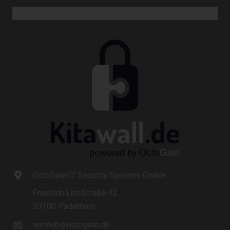
Unionsrecht oder dem Recht der Mitgliedstaaten
möglicherweise personenbezogene Daten erhalten,
gelten jedoch nicht als Empfänger.
j) Dritter
Dritter ist eine natürliche oder juristische Person,
Behörde, Einrichtung oder andere Stelle außer der
betroffenen Person, dem Verantwortlichen, dem
Auftragsverarbeiter und den Personen, die unter der
unmittelbaren Verantwortung des Verantwortlichen oder
des Auftragsverarbeiters befugt sind, die
personenbezogenen Daten zu verarbeiten.
k) Einwilligung
Einwilligung ist jede von der betroffenen Person freiwillig
OctoGate IT Security Systems GmbH
für den bestimmten Fall in informierter Weise und
unmissverständlich abgegebene Willensbekundung in
Friedrich-List-Straße 42
Form einer Erklärung oder einer sonstigen eindeutigen
33100 Paderborn
bestätigenden Handlung, mit der die betroffene Person zu
vertrieb@octogate.de
verstehen gibt, dass sie mit der Verarbeitung der sie