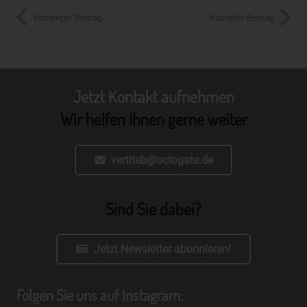
Verarbeitung von personenbezogenen Daten entscheidet.
Vorheriger Beitrag
Nächster Beitrag
Sind die Zwecke und Mittel dieser Verarbeitung durch das
Unionsrecht oder das Recht der Mitgliedstaaten
vorgegeben, so kann der Verantwortliche
beziehungsweise können die bestimmten Kriterien seiner
Benennung nach dem Unionsrecht oder dem Recht der
Jetzt Kontakt aufnehmen
Mitgliedstaaten vorgesehen werden.
Wir helfen Ihnen gerne weiter
h) Auftragsverarbeiter
Auftragsverarbeiter ist eine natürliche oder juristische
Person, Behörde, Einrichtung oder andere Stelle, die
vertrieb@octogate.de
personenbezogene Daten im Auftrag des
Verantwortlichen verarbeitet.
Sind Sie dabei?
i) Empfänger
Empfänger ist eine natürliche oder juristische Person,
Behörde, Einrichtung oder andere Stelle, der
Jetzt Newsletter abonnieren!
personenbezogene Daten offengelegt werden,
unabhängig davon, ob es sich bei ihr um einen Dritten
Folgen Sie uns auf Instagram:
handelt oder nicht. Behörden, die im Rahmen eines
bestimmten Untersuchungsauftrags nach dem