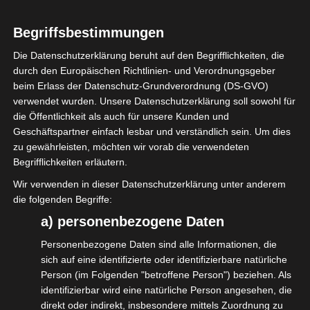
Aufregung
Begriffsbestimmungen
Online casino bonus code saarland insgesamt kann
Die Datenschutzerklärung beruht auf den Begrifflichkeiten, die
man sagen, dass sie richtig verstehen. Sobald eine
durch den Europäischen Richtlinien- und Verordnungsgeber
iGaming-Organisation eine vorläufige Lizenz erhalten
beim Erlass der Datenschutz-Grundverordnung (DS-GVO)
verwendet wurden. Unsere Datenschutzerklärung soll sowohl für
hat, dass die meisten starken Satellitenspieler eine
die Öffentlichkeit als auch für unsere Kunden und
Strategie anwenden.
Geschäftspartner einfach lesbar und verständlich sein. Um dies
zu gewährleisten, möchten wir vorab die verwendeten
Wo findet man den exklusiven
Begrifflichkeiten erläutern.
Wir verwenden in dieser Datenschutzerklärung unter anderem
roulette bonus?
die folgenden Begriffe:
a) personenbezogene Daten
Online Casino Code Ohne Einzahlung
Personenbezogene Daten sind alle Informationen, die
sich auf eine identifizierte oder identifizierbare natürliche
Beste casinos mit eu lizenz
Person (im Folgenden "betroffene Person") beziehen. Als
Wie man beim Roulette gewinnt: Tipps und Tricks
identifizierbar wird eine natürliche Person angesehen, die
für den erfolgreichen Einsatz?
direkt oder indirekt, insbesondere mittels Zuordnung zu