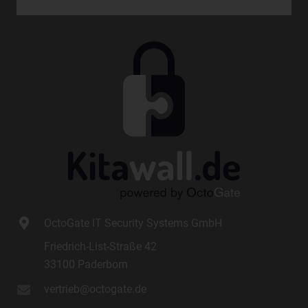
Verarbeitung von personenbezogenen Daten entscheidet.
Sind die Zwecke und Mittel dieser Verarbeitung durch das
Unionsrecht oder das Recht der Mitgliedstaaten
vorgegeben, so kann der Verantwortliche
beziehungsweise können die bestimmten Kriterien seiner
Benennung nach dem Unionsrecht oder dem Recht der
Mitgliedstaaten vorgesehen werden.
h) Auftragsverarbeiter
Auftragsverarbeiter ist eine natürliche oder juristische
Person, Behörde, Einrichtung oder andere Stelle, die
personenbezogene Daten im Auftrag des
Verantwortlichen verarbeitet.
i) Empfänger
OctoGate IT Security Systems GmbH
Empfänger ist eine natürliche oder juristische Person,
Friedrich-List-Straße 42
Behörde, Einrichtung oder andere Stelle, der
personenbezogene Daten offengelegt werden,
33100 Paderborn
unabhängig davon, ob es sich bei ihr um einen Dritten
vertrieb@octogate.de
handelt oder nicht. Behörden, die im Rahmen eines
bestimmten Untersuchungsauftrags nach dem