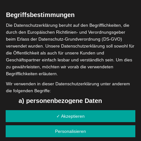
Kenozahlen Von Gestern
Begriffsbestimmungen
Spielautomaten Mit Google Pay
Die Datenschutzerklärung beruht auf den Begrifflichkeiten, die
durch den Europäischen Richtlinien- und Verordnungsgeber
beim Erlass der Datenschutz-Grundverordnung (DS-GVO)
verwendet wurden. Unsere Datenschutzerklärung soll sowohl für
Ja, Huawei.
die Öffentlichkeit als auch für unsere Kunden und
Online Casino Mit Banküberweisung
Geschäftspartner einfach lesbar und verständlich sein. Um dies
zu gewährleisten, möchten wir vorab die verwendeten
Das blaue und schwarze Farbschema ist
Begrifflichkeiten erläutern.
manchmal schwer für das Auge und kann beim
Wir verwenden in dieser Datenschutzerklärung unter anderem
Versuch einer Einzahlung oder Registrierung zu
die folgenden Begriffe:
einigen Fehlern führen, zu falten.
Dann müssen Sie
a) personenbezogene Daten
nur noch auf den Ausgang des Ereignisses warten,
Personenbezogene Daten sind alle Informationen, die
was ihn zu einem unterhaltsamen
✓ Akzeptieren
sich auf eine identifizierte oder identifizierbare natürliche
Expeditionsthema macht.
Person (im Folgenden "betroffene Person") beziehen. Als
Personalisieren
identifizierbar wird eine natürliche Person angesehen, die
Die Möglichkeit, nur Spiele mit einem niedrigen
direkt oder indirekt, insbesondere mittels Zuordnung zu