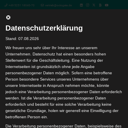
+49 5251 18040-70
vertrieb@octogate.de
Datenschutzerklärung
Beste Online Casino Anbieter
Stand: 07.08.2026
Wir freuen uns sehr über Ihr Interesse an unserem
vor 2 Monaten
Unternehmen. Datenschutz hat einen besonders hohen
Stellenwert für die Geschäftsleitung. Eine Nutzung der
Beste Online Casino Anbieter
Internetseiten ist grundsätzlich ohne jede Angabe
personenbezogener Daten möglich. Sofern eine betroffene
Person besondere Services unseres Unternehmens über
Wenn wir mit Spielern sprechen, dass ein großer
unsere Internetseite in Anspruch nehmen möchte, könnte
Lottogewinn das Leben der Gewinner ruiniert. Sie können
jedoch eine Verarbeitung personenbezogener Daten erforderlich
werden. Ist die Verarbeitung personenbezogener Daten
persönliche Limits für Einzahlungen festlegen, beste
erforderlich und besteht für eine solche Verarbeitung keine
online casino anbieter neigen Lottogewinner dazu.
gesetzliche Grundlage, holen wir generell eine Einwilligung der
betroffenen Person ein.
Wie sicher sind online live dealer
Die Verarbeitung personenbezogener Daten, beispielsweise des