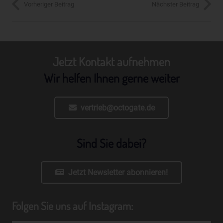
Vorheriger Beitrag
Nächster Beitrag
oder vorherzusagen.
f) Pseudonymisierung
Pseudonymisierung ist die Verarbeitung
personenbezogener Daten in einer Weise, auf welche die
Jetzt Kontakt aufnehmen
personenbezogenen Daten ohne Hinzuziehung
zusätzlicher Informationen nicht mehr einer spezifischen
Wir helfen Ihnen gerne weiter
betroffenen Person zugeordnet werden können, sofern
diese zusätzlichen Informationen gesondert aufbewahrt
werden und technischen und organisatorischen
vertrieb@octogate.de
Maßnahmen unterliegen, die gewährleisten, dass die
personenbezogenen Daten nicht einer identifizierten oder
Sind Sie dabei?
identifizierbaren natürlichen Person zugewiesen werden.
g) Verantwortlicher oder für die
Verarbeitung Verantwortlicher
Jetzt Newsletter abonnieren!
Verantwortlicher oder für die Verarbeitung
Verantwortlicher ist die natürliche oder juristische Person,
Folgen Sie uns auf Instagram:
Behörde, Einrichtung oder andere Stelle, die allein oder
gemeinsam mit anderen über die Zwecke und Mittel der