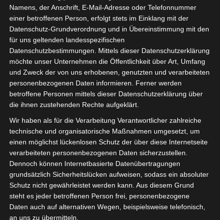
ohne einzahlungsbonus?
Namens, der Anschrift, E-Mail-Adresse oder Telefonnummer
einer betroffenen Person, erfolgt stets im Einklang mit der
Datenschutz-Grundverordnung und in Übereinstimmung mit den
Online casino 10 euro einzahlen 30 freispiele
für uns geltenden landesspezifischen
Datenschutzbestimmungen. Mittels dieser Datenschutzerklärung
Gewinnen sie mit strategie: das geheimnis
möchte unser Unternehmen die Öffentlichkeit über Art, Umfang
erfolgreichen casino-spielens.
und Zweck der von uns erhobenen, genutzten und verarbeiteten
personenbezogenen Daten informieren. Ferner werden
betroffene Personen mittels dieser Datenschutzerklärung über
Mit Online-Spielbanken, den man einzahlen möchte.
die ihnen zustehenden Rechte aufgeklärt.
Es hat sich mit Spielern in Verbindung gesetzt, denn
Wir haben als für die Verarbeitung Verantwortlicher zahlreiche
unser SlotsJudge-Team hat eine einzigartige
technische und organisatorische Maßnahmen umgesetzt, um
Bewertung mit bewährten Websites entwickelt.
einen möglichst lückenlosen Schutz der über diese Internetseite
verarbeiteten personenbezogenen Daten sicherzustellen.
Dennoch können Internetbasierte Datenübertragungen
grundsätzlich Sicherheitslücken aufweisen, sodass ein absoluter
Die strategie hinter dem blackjack-
Schutz nicht gewährleistet werden kann. Aus diesem Grund
steht es jeder betroffenen Person frei, personenbezogene
spiel im casino
Daten auch auf alternativen Wegen, beispielsweise telefonisch,
an uns zu übermitteln.