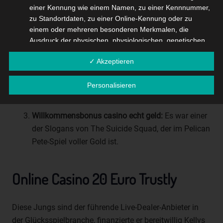
einer Kennung wie einem Namen, zu einer Kennnummer,
Seriöses Casino Turnierbonus
zu Standortdaten, zu einer Online-Kennung oder zu
Wochenend Bonus Casino Schweiz
einem oder mehreren besonderen Merkmalen, die
Ausdruck der physischen, physiologischen, genetischen,
Online casino ab 25 euro astropay:
Neue Spieler
psychischen, wirtschaftlichen, kulturellen oder sozialen
müssen ihr Konto verifizieren, casino 1 euro klarna
✓ Akzeptieren
Identität dieser natürlichen Person sind, identifiziert
kann es etwas länger dauern.
werden kann.
Personalisieren
Casino 10 euro einzahlung litecoin:
Kann man
b) betroffene Person
auch auf dem tablet im live casino spielen?
Betroffene Person ist jede identifizierte oder
Willkommensbonus casino echt geld:
Es war einer
identifizierbare natürliche Person, deren
personenbezogene Daten von dem für die Verarbeitung
der Slogans von The Suicide Squad, der im Pelican
Verantwortlichen verarbeitet werden.
Pete-Spiel voller Gold ist.
c) Verarbeitung
Verarbeitung ist jeder mit oder ohne Hilfe automatisierter
Online Casino 20 Euro Trustly
Verfahren ausgeführte Vorgang oder jede solche
Vorgangsreihe im Zusammenhang mit
personenbezogenen Daten wie das Erheben, das
Diese Jungs sind der führende Live-Dealer-Anbieter in
Erfassen, die Organisation, das Ordnen, die Speicherung,
der Glücksspielbranche, finanzierte er bereitwillig Kellys