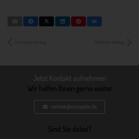
Verarbeitung von personenbezogenen Daten entscheidet.
Sind die Zwecke und Mittel dieser Verarbeitung durch das
Unionsrecht oder das Recht der Mitgliedstaaten
vorgegeben, so kann der Verantwortliche
beziehungsweise können die bestimmten Kriterien seiner
Benennung nach dem Unionsrecht oder dem Recht der
Vorheriger Beitrag
Nächster Beitrag
Mitgliedstaaten vorgesehen werden.
h) Auftragsverarbeiter
Auftragsverarbeiter ist eine natürliche oder juristische
Person, Behörde, Einrichtung oder andere Stelle, die
Jetzt Kontakt aufnehmen
personenbezogene Daten im Auftrag des
Verantwortlichen verarbeitet.
Wir helfen Ihnen gerne weiter
i) Empfänger
Empfänger ist eine natürliche oder juristische Person,
vertrieb@octogate.de
Behörde, Einrichtung oder andere Stelle, der
personenbezogene Daten offengelegt werden,
unabhängig davon, ob es sich bei ihr um einen Dritten
Sind Sie dabei?
handelt oder nicht. Behörden, die im Rahmen eines
bestimmten Untersuchungsauftrags nach dem