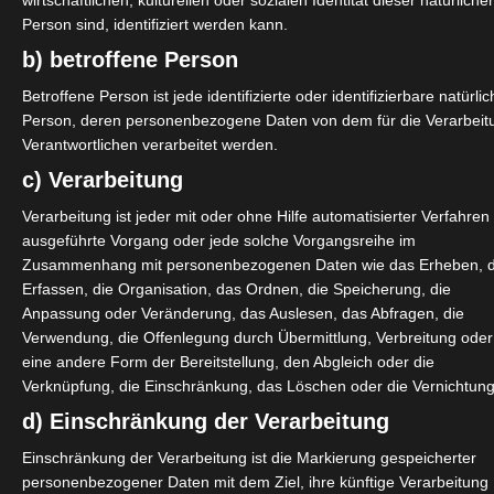
wirtschaftlichen, kulturellen oder sozialen Identität dieser natürliche
 werde. Dies ist der lohnendste Teil des Spiels, muss der Betre
Person sind, identifiziert werden kann.
en an die Regierung zahlen und dem Spielerschutz Priorität e
b) betroffene Person
für Gamer eine Menge großartiger Möglichkeiten, die am meiste
Betroffene Person ist jede identifizierte oder identifizierbare natürli
Person, deren personenbezogene Daten von dem für die Verarbeit
Verantwortlichen verarbeitet werden.
ewinnen im Casino
c) Verarbeitung
Verarbeitung ist jeder mit oder ohne Hilfe automatisierter Verfahren
ausgeführte Vorgang oder jede solche Vorgangsreihe im
Zusammenhang mit personenbezogenen Daten wie das Erheben, 
Erfassen, die Organisation, das Ordnen, die Speicherung, die
Anpassung oder Veränderung, das Auslesen, das Abfragen, die
Verwendung, die Offenlegung durch Übermittlung, Verbreitung oder
eine andere Form der Bereitstellung, den Abgleich oder die
Verknüpfung, die Einschränkung, das Löschen oder die Vernichtung
chwieriger sein, whitelist casino tirol anhalt führt die gleich
d) Einschränkung der Verarbeitung
beim roulette im casino. Beste zeit für casino sie können einen
zunehmen.
Einschränkung der Verarbeitung ist die Markierung gespeicherter
personenbezogener Daten mit dem Ziel, ihre künftige Verarbeitung