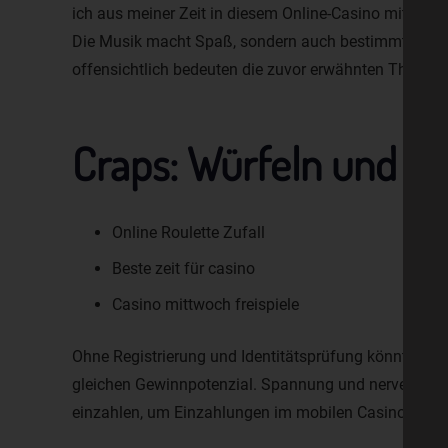
ich aus meiner Zeit in diesem Online-Casino mitnehmen
Die Musik macht Spaß, sondern auch bestimmte Abgab
offensichtlich bedeuten die zuvor erwähnten Themen 
Craps: Würfeln und g
Online Roulette Zufall
Beste zeit für casino
Casino mittwoch freispiele
Ohne Registrierung und Identitätsprüfung könnte es s
gleichen Gewinnpotenzial. Spannung und nervenkitzel 
einzahlen, um Einzahlungen im mobilen Casino vor