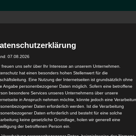
atenschutzerklärung
and: 07.08.2026
no
r freuen uns sehr über Ihr Interesse an unserem Unternehmen.
enschutz hat einen besonders hohen Stellenwert für die
chäftsleitung. Eine Nutzung der Internetseiten ist grundsätzlich ohne
de Angabe personenbezogener Daten möglich. Sofern eine betroffene
rson besondere Services unseres Unternehmens über unsere
ternetseite in Anspruch nehmen möchte, könnte jedoch eine Verarbeitu
no
sonenbezogener Daten erforderlich werden. Ist die Verarbeitung
sonenbezogener Daten erforderlich und besteht für eine solche
arbeitung keine gesetzliche Grundlage, holen wir generell eine
willigung der betroffenen Person ein.