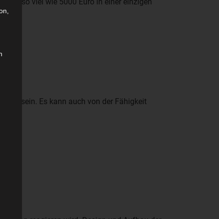
 und so viel wie 5000 Euro in einer einzigen
on,
n
ugend sein. Es kann auch von der Fähigkeit