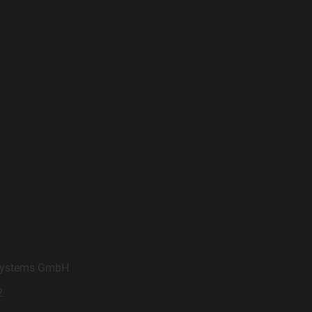
g
e
.
cht
 Systems GmbH
2