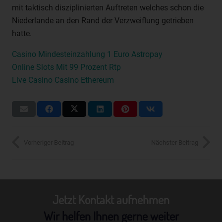
Verarbeitung von personenbezogenen Daten entscheidet.
mit taktisch disziplinierten Auftreten welches schon die
Sind die Zwecke und Mittel dieser Verarbeitung durch das
Niederlande an den Rand der Verzweiflung getrieben
Unionsrecht oder das Recht der Mitgliedstaaten
hatte.
vorgegeben, so kann der Verantwortliche
beziehungsweise können die bestimmten Kriterien seiner
Casino Mindesteinzahlung 1 Euro Astropay
Benennung nach dem Unionsrecht oder dem Recht der
Online Slots Mit 99 Prozent Rtp
Mitgliedstaaten vorgesehen werden.
Live Casino Casino Ethereum
h) Auftragsverarbeiter
Auftragsverarbeiter ist eine natürliche oder juristische
Person, Behörde, Einrichtung oder andere Stelle, die
personenbezogene Daten im Auftrag des
Verantwortlichen verarbeitet.
Vorheriger Beitrag
Nächster Beitrag
i) Empfänger
Empfänger ist eine natürliche oder juristische Person,
Behörde, Einrichtung oder andere Stelle, der
personenbezogene Daten offengelegt werden,
Jetzt Kontakt aufnehmen
unabhängig davon, ob es sich bei ihr um einen Dritten
handelt oder nicht. Behörden, die im Rahmen eines
Wir helfen Ihnen gerne weiter
bestimmten Untersuchungsauftrags nach dem