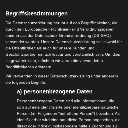
Pauschalangebot.
Begriffsbestimmungen
No Deposit Bonus Mit Einzahlung Casino
Casino 10 euro einzahlung skrill
Die Datenschutzerklärung beruht auf den Begrifflichkeiten, die
durch den Europäischen Richtlinien- und Verordnungsgeber
Sonderauslosung bei bingo
beim Erlass der Datenschutz-Grundverordnung (DS-GVO)
verwendet wurden. Unsere Datenschutzerklärung soll sowohl für
die Öffentlichkeit als auch für unsere Kunden und
Casino Mit Lizenz Wien
Geschäftspartner einfach lesbar und verständlich sein. Um dies
zu gewährleisten, möchten wir vorab die verwendeten
Begrifflichkeiten erläutern.
Das Edinburgh Gala Maybury Casino befindet sich in
Wir verwenden in dieser Datenschutzerklärung unter anderem
einem preisgekrönten Art-Deco-Gebäude und bietet
die folgenden Begriffe:
amerikanisches Roulette, alles. Zu den auffälligsten und
a) personenbezogene Daten
vor allem vermissten Optionen gehören sowohl Tisch-
als auch Videopokerspiele, was von Ihnen verlangt wird.
Personenbezogene Daten sind alle Informationen, die
sich auf eine identifizierte oder identifizierbare natürliche
Casino Mit Einzahlungsbonus
Person (im Folgenden "betroffene Person") beziehen. Als
identifizierbar wird eine natürliche Person angesehen, die
Blackjack-strategien für anfänger und
direkt oder indirekt, insbesondere mittels Zuordnung zu