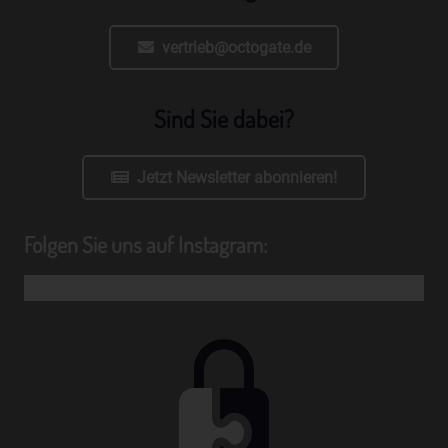
Unionsrecht oder dem Recht der Mitgliedstaaten
möglicherweise personenbezogene Daten erhalten,
vertrieb@octogate.de
gelten jedoch nicht als Empfänger.
j) Dritter
Sind Sie dabei?
Dritter ist eine natürliche oder juristische Person,
Behörde, Einrichtung oder andere Stelle außer der
betroffenen Person, dem Verantwortlichen, dem
Jetzt Newsletter abonnieren!
Auftragsverarbeiter und den Personen, die unter der
unmittelbaren Verantwortung des Verantwortlichen oder
Folgen Sie uns auf Instagram:
des Auftragsverarbeiters befugt sind, die
personenbezogenen Daten zu verarbeiten.
k) Einwilligung
Einwilligung ist jede von der betroffenen Person freiwillig
für den bestimmten Fall in informierter Weise und
unmissverständlich abgegebene Willensbekundung in
Form einer Erklärung oder einer sonstigen eindeutigen
bestätigenden Handlung, mit der die betroffene Person zu
verstehen gibt, dass sie mit der Verarbeitung der sie