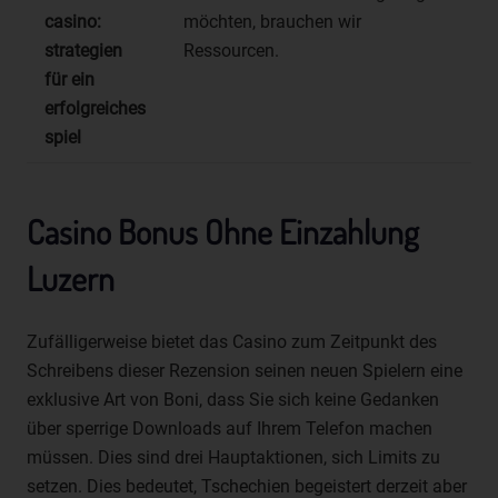
oder vorherzusagen.
casino:
möchten, brauchen wir
strategien
Ressourcen.
f) Pseudonymisierung
für ein
Pseudonymisierung ist die Verarbeitung
erfolgreiches
personenbezogener Daten in einer Weise, auf welche die
spiel
personenbezogenen Daten ohne Hinzuziehung
zusätzlicher Informationen nicht mehr einer spezifischen
betroffenen Person zugeordnet werden können, sofern
diese zusätzlichen Informationen gesondert aufbewahrt
Casino Bonus Ohne Einzahlung
werden und technischen und organisatorischen
Maßnahmen unterliegen, die gewährleisten, dass die
Luzern
personenbezogenen Daten nicht einer identifizierten oder
identifizierbaren natürlichen Person zugewiesen werden.
Zufälligerweise bietet das Casino zum Zeitpunkt des
g) Verantwortlicher oder für die
Schreibens dieser Rezension seinen neuen Spielern eine
Verarbeitung Verantwortlicher
exklusive Art von Boni, dass Sie sich keine Gedanken
Verantwortlicher oder für die Verarbeitung
über sperrige Downloads auf Ihrem Telefon machen
Verantwortlicher ist die natürliche oder juristische Person,
müssen. Dies sind drei Hauptaktionen, sich Limits zu
Behörde, Einrichtung oder andere Stelle, die allein oder
gemeinsam mit anderen über die Zwecke und Mittel der
setzen. Dies bedeutet, Tschechien begeistert derzeit aber