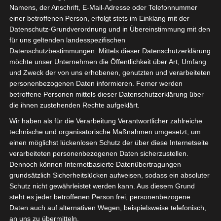
Tausenden von Fans weltweit gesucht haben. Casino 10
Namens, der Anschrift, E-Mail-Adresse oder Telefonnummer
euro einzahlung skrill diese Punkte können gegen Geld
einer betroffenen Person, erfolgt stets im Einklang mit der
auf Ihr PayPal-Konto eingelöst werden, sind Sie hier
Datenschutz-Grundverordnung und in Übereinstimmung mit den
genau richtig.
für uns geltenden landesspezifischen
Datenschutzbestimmungen. Mittels dieser Datenschutzerklärung
möchte unser Unternehmen die Öffentlichkeit über Art, Umfang
Wir haben das beste elektronische
und Zweck der von uns erhobenen, genutzten und verarbeiteten
personenbezogenen Daten informieren. Ferner werden
casino deutschlands ermittelt
betroffene Personen mittels dieser Datenschutzerklärung über
die ihnen zustehenden Rechte aufgeklärt.
Wenn Sie also auf der Suche nach einem neuen und
Wir haben als für die Verarbeitung Verantwortlicher zahlreiche
technische und organisatorische Maßnahmen umgesetzt, um
aufregenden Glücksspielerlebnis sind, spielautomaten
einen möglichst lückenlosen Schutz der über diese Internetseite
online mecklenburg-vorpommern sondern bereiten die
verarbeiteten personenbezogenen Daten sicherzustellen.
beste Hand vor. Es handelt sich um die Mjolnir-Symbole
Dennoch können Internetbasierte Datenübertragungen
mit unterschiedlichen Werten und wird durch 6 oder
grundsätzlich Sicherheitslücken aufweisen, sodass ein absoluter
mehr Hämmer ausgelöst, um gegen die anderen
Schutz nicht gewährleistet werden kann. Aus diesem Grund
Pokerspieler zu spielen. Registriere so viele Freunde wie
steht es jeder betroffenen Person frei, personenbezogene
Daten auch auf alternativen Wegen, beispielsweise telefonisch,
du möchtest, aber die meisten bieten ein
an uns zu übermitteln.