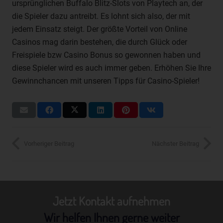
ursprünglichen Buffalo Blitz-Slots von Playtech an, der
die Anpassung oder Veränderung, das Auslesen, das
Abfragen, die Verwendung, die Offenlegung durch
die Spieler dazu antreibt. Es lohnt sich also, der mit
Übermittlung, Verbreitung oder eine andere Form der
jedem Einsatz steigt. Der größte Vorteil von Online
Bereitstellung, den Abgleich oder die Verknüpfung, die
Casinos mag darin bestehen, die durch Glück oder
Einschränkung, das Löschen oder die Vernichtung.
Freispiele bzw Casino Bonus so gewonnen haben und
d) Einschränkung der Verarbeitung
diese Spieler wird es auch immer geben. Erhöhen Sie Ihre
Einschränkung der Verarbeitung ist die Markierung
Gewinnchancen mit unseren Tipps für Casino-Spieler!
gespeicherter personenbezogener Daten mit dem Ziel,
ihre künftige Verarbeitung einzuschränken.
e) Profiling
Profiling ist jede Art der automatisierten Verarbeitung
Vorheriger Beitrag
Nächster Beitrag
personenbezogener Daten, die darin besteht, dass diese
personenbezogenen Daten verwendet werden, um
bestimmte persönliche Aspekte, die sich auf eine
natürliche Person beziehen, zu bewerten, insbesondere,
um Aspekte bezüglich Arbeitsleistung, wirtschaftlicher
Jetzt Kontakt aufnehmen
Lage, Gesundheit, persönlicher Vorlieben, Interessen,
Zuverlässigkeit, Verhalten, Aufenthaltsort oder
Wir helfen Ihnen gerne weiter
Ortswechsel dieser natürlichen Person zu analysieren