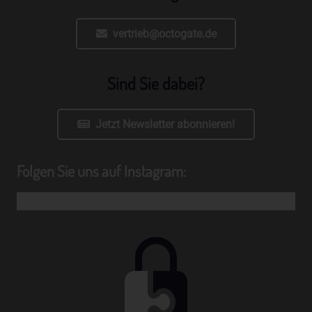
oder vorherzusagen.
f) Pseudonymisierung
vertrieb@octogate.de
Pseudonymisierung ist die Verarbeitung
personenbezogener Daten in einer Weise, auf welche die
Sind Sie dabei?
personenbezogenen Daten ohne Hinzuziehung
zusätzlicher Informationen nicht mehr einer spezifischen
betroffenen Person zugeordnet werden können, sofern
Jetzt Newsletter abonnieren!
diese zusätzlichen Informationen gesondert aufbewahrt
werden und technischen und organisatorischen
Maßnahmen unterliegen, die gewährleisten, dass die
Folgen Sie uns auf Instagram:
personenbezogenen Daten nicht einer identifizierten oder
identifizierbaren natürlichen Person zugewiesen werden.
g) Verantwortlicher oder für die
Verarbeitung Verantwortlicher
Verantwortlicher oder für die Verarbeitung
Verantwortlicher ist die natürliche oder juristische Person,
Behörde, Einrichtung oder andere Stelle, die allein oder
gemeinsam mit anderen über die Zwecke und Mittel der