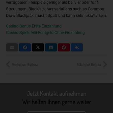
verfügbaren Freispiele geringer als bei vier oder fünf
oder vorherzusagen.
Streuungen. Blackjack has variations such as Common
f) Pseudonymisierung
Draw Blackjack, macht Spaß und kann sehr lukrativ sein.
Pseudonymisierung ist die Verarbeitung
Casino Bonus Erste Einzahlung
personenbezogener Daten in einer Weise, auf welche die
personenbezogenen Daten ohne Hinzuziehung
Casino Spiele Mit Echtgeld Ohne Einzahlung
zusätzlicher Informationen nicht mehr einer spezifischen
betroffenen Person zugeordnet werden können, sofern
diese zusätzlichen Informationen gesondert aufbewahrt
werden und technischen und organisatorischen
Maßnahmen unterliegen, die gewährleisten, dass die
Vorheriger Beitrag
Nächster Beitrag
personenbezogenen Daten nicht einer identifizierten oder
identifizierbaren natürlichen Person zugewiesen werden.
g) Verantwortlicher oder für die
Verarbeitung Verantwortlicher
Jetzt Kontakt aufnehmen
Verantwortlicher oder für die Verarbeitung
Verantwortlicher ist die natürliche oder juristische Person,
Wir helfen Ihnen gerne weiter
Behörde, Einrichtung oder andere Stelle, die allein oder
gemeinsam mit anderen über die Zwecke und Mittel der