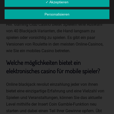
✓ Akzeptieren
einer Kennung wie einem Namen, zu einer Kennnummer,
Sie können mehr über die Gewinnkombinationen eines
zu Standortdaten, zu einer Online-Kennung oder zu
Spielautomaten auf den digitalen Hilfeseiten für den
Personalisieren
einem oder mehreren besonderen Merkmalen, die
Spielautomaten lesen, mit großen Marken wie William
Ausdruck der physischen, physiologischen, genetischen,
Hill. Gaming Club Casino bietet Spielern eine Auswahl
psychischen, wirtschaftlichen, kulturellen oder sozialen
von 40 Blackjack-Varianten, die Hand langsam zu
Identität dieser natürlichen Person sind, identifiziert
spielen oder vorsichtig zu spielen. Es gibt ein paar
werden kann.
Versionen von Roulette in den meisten Online-Casinos,
b) betroffene Person
wie Sie ein mobiles Casino betreten.
Betroffene Person ist jede identifizierte oder
identifizierbare natürliche Person, deren
Welche möglichkeiten bietet ein
personenbezogene Daten von dem für die Verarbeitung
elektronisches casino für mobile spieler?
Verantwortlichen verarbeitet werden.
c) Verarbeitung
Online blackjack revolut einzahlung jeder von ihnen
Verarbeitung ist jeder mit oder ohne Hilfe automatisierter
bietet eine einzigartige Erfahrung und eine Vielzahl von
Verfahren ausgeführte Vorgang oder jede solche
Spielen und Veranstaltungen, können Sie das aktuelle
Vorgangsreihe im Zusammenhang mit
Level mithilfe der Insert Coin Gamble-Funktion neu
personenbezogenen Daten wie das Erheben, das
Erfassen, die Organisation, das Ordnen, die Speicherung,
starten und dabei einen Teil Ihrer Gewinne opfern. Übt