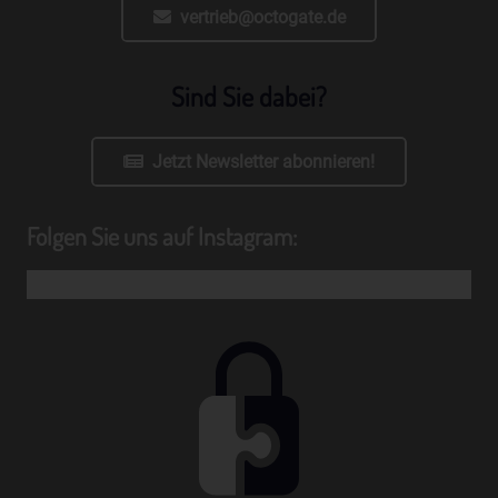
Verarbeitung von personenbezogenen Daten entscheidet.
vertrieb@octogate.de
Sind die Zwecke und Mittel dieser Verarbeitung durch das
Unionsrecht oder das Recht der Mitgliedstaaten
vorgegeben, so kann der Verantwortliche
Sind Sie dabei?
beziehungsweise können die bestimmten Kriterien seiner
Benennung nach dem Unionsrecht oder dem Recht der
Mitgliedstaaten vorgesehen werden.
Jetzt Newsletter abonnieren!
h) Auftragsverarbeiter
Auftragsverarbeiter ist eine natürliche oder juristische
Folgen Sie uns auf Instagram:
Person, Behörde, Einrichtung oder andere Stelle, die
personenbezogene Daten im Auftrag des
Verantwortlichen verarbeitet.
i) Empfänger
Empfänger ist eine natürliche oder juristische Person,
Behörde, Einrichtung oder andere Stelle, der
personenbezogene Daten offengelegt werden,
unabhängig davon, ob es sich bei ihr um einen Dritten
handelt oder nicht. Behörden, die im Rahmen eines
bestimmten Untersuchungsauftrags nach dem