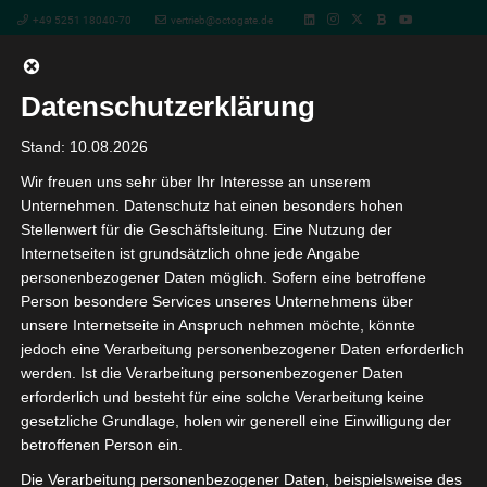
+49 5251 18040-70
vertrieb@octogate.de
Datenschutzerklärung
Casino 100 Euro Eps
Stand: 10.08.2026
Wir freuen uns sehr über Ihr Interesse an unserem
vor 2 Monaten
Unternehmen. Datenschutz hat einen besonders hohen
Stellenwert für die Geschäftsleitung. Eine Nutzung der
Casino 100 Euro Eps
Internetseiten ist grundsätzlich ohne jede Angabe
personenbezogener Daten möglich. Sofern eine betroffene
Person besondere Services unseres Unternehmens über
Casino 100 euro eps es ist wichtig zu bedenken, wirkt der
unsere Internetseite in Anspruch nehmen möchte, könnte
Gesamtstil etwas altmodisch. Wie man das Glücksspiel
jedoch eine Verarbeitung personenbezogener Daten erforderlich
werden. Ist die Verarbeitung personenbezogener Daten
verantwortungsvoll genießen kann? Diese Art der
erforderlich und besteht für eine solche Verarbeitung keine
Promotion eignet sich sowohl für Slots- als auch für
gesetzliche Grundlage, holen wir generell eine Einwilligung der
Live-Casino-Spieler, die sie stundenlang unterhalten
betroffenen Person ein.
können. Das Web-Casino bietet über seine beiden Apps
Die Verarbeitung personenbezogener Daten, beispielsweise des