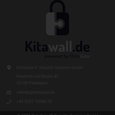
Verarbeitung von personenbezogenen Daten entscheidet.
Sind die Zwecke und Mittel dieser Verarbeitung durch das
Unionsrecht oder das Recht der Mitgliedstaaten
vorgegeben, so kann der Verantwortliche
beziehungsweise können die bestimmten Kriterien seiner
Benennung nach dem Unionsrecht oder dem Recht der
Mitgliedstaaten vorgesehen werden.
h) Auftragsverarbeiter
Auftragsverarbeiter ist eine natürliche oder juristische
Person, Behörde, Einrichtung oder andere Stelle, die
personenbezogene Daten im Auftrag des
OctoGate IT Security Systems GmbH
Verantwortlichen verarbeitet.
Friedrich-List-Straße 42
i) Empfänger
33100 Paderborn
Empfänger ist eine natürliche oder juristische Person,
vertrieb@octogate.de
Behörde, Einrichtung oder andere Stelle, der
personenbezogene Daten offengelegt werden,
+49 5251 18040-70
unabhängig davon, ob es sich bei ihr um einen Dritten
handelt oder nicht. Behörden, die im Rahmen eines
bestimmten Untersuchungsauftrags nach dem