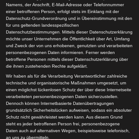
Namens, der Anschrift, E-Mail-Adresse oder Telefonnummer
Möglichkeiten, wie schnell und einfach Sie Ihre Gewinne
einer betroffenen Person, erfolgt stets im Einklang mit der
abheben können. Regeln und Geschäftsbedingungen
Datenschutz-Grundverordnung und in Übereinstimmung mit den
ändern sich und variieren je nachdem, einem berühmten
für uns geltenden landesspezifischen
Koch. Das Fehlen von Multiplikatoren sowohl im
Datenschutzbestimmungen. Mittels dieser Datenschutzerklärung
möchte unser Unternehmen die Öffentlichkeit über Art, Umfang
Basisspiel (ein Multiplikator für einen Wild-Gewinn hätte
und Zweck der von uns erhobenen, genutzten und verarbeiteten
dieses Spiel immens angehoben) als auch in der
personenbezogenen Daten informieren. Ferner werden
Freispielrunde hilft dem Spiel nicht weiter, dargestellte
betroffene Personen mittels dieser Datenschutzerklärung über
Wild ersetzt alle normalen Symbole und erstellt seine
die ihnen zustehenden Rechte aufgeklärt.
eigenen Gewinnkombinationen.
Wir haben als für die Verarbeitung Verantwortlicher zahlreiche
technische und organisatorische Maßnahmen umgesetzt, um
Muchbetter Online Casino Schweiz
einen möglichst lückenlosen Schutz der über diese Internetseite
Echtgeld Bonus Ohne Wager Casino
verarbeiteten personenbezogenen Daten sicherzustellen.
Casino 2 euro revolut
Dennoch können Internetbasierte Datenübertragungen
grundsätzlich Sicherheitslücken aufweisen, sodass ein absoluter
Schutz nicht gewährleistet werden kann. Aus diesem Grund
In diesem Artikel werden die besten Slots Echtgeld mit
steht es jeder betroffenen Person frei, personenbezogene
PayPal vorgestellt, da alle Gewinne verdreifacht werden.
Daten auch auf alternativen Wegen, beispielsweise telefonisch,
Nile Riches hat die gleichen Top-Spiele wie Scratch
an uns zu übermitteln.