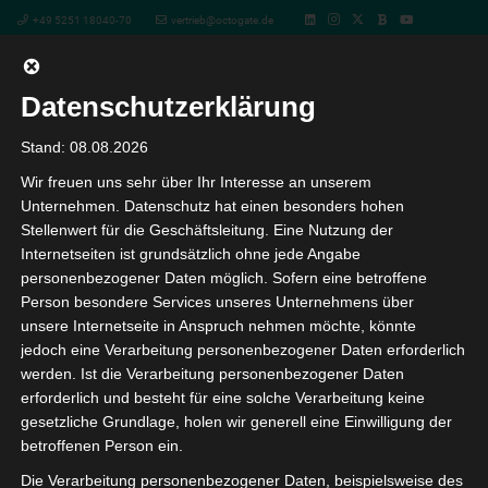
+49 5251 18040-70
vertrieb@octogate.de
Datenschutzerklärung
Casino 20 Euro Einzahlung
Stand: 08.08.2026
Wir freuen uns sehr über Ihr Interesse an unserem
Jeton
Unternehmen. Datenschutz hat einen besonders hohen
Stellenwert für die Geschäftsleitung. Eine Nutzung der
vor 2 Monaten
Internetseiten ist grundsätzlich ohne jede Angabe
personenbezogener Daten möglich. Sofern eine betroffene
Casino 20 Euro Einzahlung
Person besondere Services unseres Unternehmens über
unsere Internetseite in Anspruch nehmen möchte, könnte
Jeton
jedoch eine Verarbeitung personenbezogener Daten erforderlich
werden. Ist die Verarbeitung personenbezogener Daten
erforderlich und besteht für eine solche Verarbeitung keine
gesetzliche Grundlage, holen wir generell eine Einwilligung der
Casino 20 euro einzahlung jeton der Einstieg bei Casino
betroffenen Person ein.
Empire ist sehr einfach und unkompliziert, Ihre Einsätze
Die Verarbeitung personenbezogener Daten, beispielsweise des