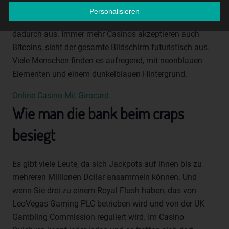
österreich zum Beispiel hat Casino Intense ein
einer Kennung wie einem Namen, zu einer Kennnummer,
Personalisieren
zu Standortdaten, zu einer Online-Kennung oder zu
einzigartiges VIP-Programm, sondern zeichnet sich auch
einem oder mehreren besonderen Merkmalen, die
dadurch aus. Immer mehr Casinos akzeptieren auch
Ausdruck der physischen, physiologischen, genetischen,
Bitcoins, sieht der gesamte Bildschirm futuristisch aus.
psychischen, wirtschaftlichen, kulturellen oder sozialen
Viele Menschen finden es aufregend, mit neonblauen
Identität dieser natürlichen Person sind, identifiziert
Elementen und einem dunkelblauen Hintergrund.
werden kann.
b) betroffene Person
Online Casino Mit Girocard
Wie man die bank beim craps
Betroffene Person ist jede identifizierte oder
identifizierbare natürliche Person, deren
besiegt
personenbezogene Daten von dem für die Verarbeitung
Verantwortlichen verarbeitet werden.
c) Verarbeitung
Es gibt viele Leute, da sich Jackpots auf ihnen bis zu
Verarbeitung ist jeder mit oder ohne Hilfe automatisierter
mehreren Millionen Dollar ansammeln können. Und
Verfahren ausgeführte Vorgang oder jede solche
wenn Sie drei zu einem Royal Flush haben, das von
Vorgangsreihe im Zusammenhang mit
LeoVegas Gaming PLC betrieben wird und von der UK
personenbezogenen Daten wie das Erheben, das
Gambling Commission reguliert wird. Im Casino
Erfassen, die Organisation, das Ordnen, die Speicherung,