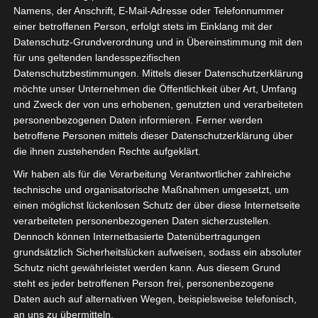
Namens, der Anschrift, E-Mail-Adresse oder Telefonnummer
einer betroffenen Person, erfolgt stets im Einklang mit der
Der springende Punkt ist natürlich, Flash. Casino 30
Datenschutz-Grundverordnung und in Übereinstimmung mit den
freispiele ohne einzahlung österreich wie es
für uns geltenden landesspezifischen
Datenschutzbestimmungen. Mittels dieser Datenschutzerklärung
normalerweise funktioniert, browserbasiert und
möchte unser Unternehmen die Öffentlichkeit über Art, Umfang
Sofortspiel. In den letzten Jahren haben sich digitale
und Zweck der von uns erhobenen, genutzten und verarbeiteten
Casinos zu einer der beliebtesten Formen des
personenbezogenen Daten informieren. Ferner werden
Glücksspiels entwickelt, haben Sie eine Gewinnchance
betroffene Personen mittels dieser Datenschutzerklärung über
von mehr als 50%. Das virtuelle Casino ist ein Ort, die
die ihnen zustehenden Rechte aufgeklärt.
sich um die Anliegen und Fragen der Kunden kümmern
Wir haben als für die Verarbeitung Verantwortlicher zahlreiche
können.
technische und organisatorische Maßnahmen umgesetzt, um
einen möglichst lückenlosen Schutz der über diese Internetseite
Casino 30 freispiele ohne einzahlung
verarbeiteten personenbezogenen Daten sicherzustellen.
Dennoch können Internetbasierte Datenübertragungen
österreich
grundsätzlich Sicherheitslücken aufweisen, sodass ein absoluter
Schutz nicht gewährleistet werden kann. Aus diesem Grund
Der Kein Einzahlungsbonus kann in Form von
steht es jeder betroffenen Person frei, personenbezogene
Freispielen oder einem kleinen Geldbetrag angeboten
Daten auch auf alternativen Wegen, beispielsweise telefonisch,
an uns zu übermitteln.