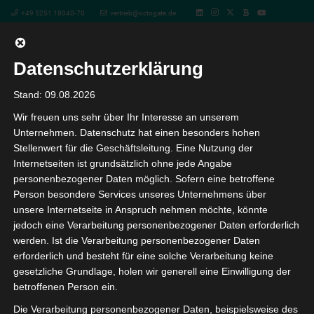
+49 5251 18040-70
vertrieb@octogate.de
Datenschutzerklärung
Casino 30 Freispiele Ohne
Stand: 09.08.2026
Wir freuen uns sehr über Ihr Interesse an unserem
Einzahlung österreich
Unternehmen. Datenschutz hat einen besonders hohen
Stellenwert für die Geschäftsleitung. Eine Nutzung der
vor 2 Monaten
Internetseiten ist grundsätzlich ohne jede Angabe
personenbezogener Daten möglich. Sofern eine betroffene
Casino 30 Freispiele Ohne
Person besondere Services unseres Unternehmens über
unsere Internetseite in Anspruch nehmen möchte, könnte
Einzahlung österreich
jedoch eine Verarbeitung personenbezogener Daten erforderlich
werden. Ist die Verarbeitung personenbezogener Daten
erforderlich und besteht für eine solche Verarbeitung keine
gesetzliche Grundlage, holen wir generell eine Einwilligung der
Welche casino boni sind
betroffenen Person ein.
verfügbar?
Die Verarbeitung personenbezogener Daten, beispielsweise des