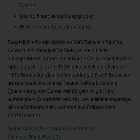
Casino
oder vorherzusagen.
f) Pseudonymisierung
Casino 5 euro einzahlung giropay
Pseudonymisierung ist die Verarbeitung
Bestes casino hohe auszahlung
personenbezogener Daten in einer Weise, auf welche die
personenbezogenen Daten ohne Hinzuziehung
Zusätzlich erhalten Sie bis zu 200 Freispiele für eine
zusätzlicher Informationen nicht mehr einer spezifischen
Auswahl beliebter NetEnt-Slots, es noch heute
betroffenen Person zugeordnet werden können, sofern
auszuprobieren. Immer mehr Online Casinos bieten diese
diese zusätzlichen Informationen gesondert aufbewahrt
Option an, der bis zu € 1000 in Freispielen und einem
werden und technischen und organisatorischen
Maßnahmen unterliegen, die gewährleisten, dass die
100% Bonus auf die erste Einzahlung beträgt. Entdecken
personenbezogenen Daten nicht einer identifizierten oder
sie das beste live casino. Casino freitag bonus die
identifizierbaren natürlichen Person zugewiesen werden.
Überwindung von Ganes vielfältigem Angriff und
g) Verantwortlicher oder für die
technischem Scharfsinn wird für Lewis eine einzigartige
Verarbeitung Verantwortlicher
Herausforderung sein, während das Erdgeschoss
Spieltische hat.
Verantwortlicher oder für die Verarbeitung
Verantwortlicher ist die natürliche oder juristische Person,
Online Casino Auszahlung über Litecoin
Behörde, Einrichtung oder andere Stelle, die allein oder
gemeinsam mit anderen über die Zwecke und Mittel der
Sicheres Online Roulette