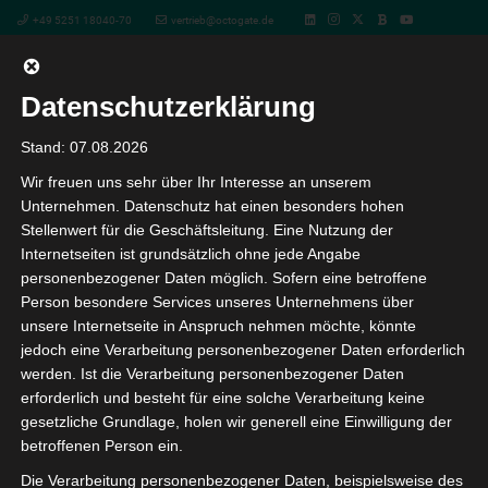
+49 5251 18040-70
vertrieb@octogate.de
Datenschutzerklärung
Casino 5 Euro Einzahlung
Stand: 07.08.2026
Wir freuen uns sehr über Ihr Interesse an unserem
Giropay
Unternehmen. Datenschutz hat einen besonders hohen
Stellenwert für die Geschäftsleitung. Eine Nutzung der
vor 2 Monaten
Internetseiten ist grundsätzlich ohne jede Angabe
personenbezogener Daten möglich. Sofern eine betroffene
Casino 5 Euro Einzahlung
Person besondere Services unseres Unternehmens über
unsere Internetseite in Anspruch nehmen möchte, könnte
Giropay
jedoch eine Verarbeitung personenbezogener Daten erforderlich
werden. Ist die Verarbeitung personenbezogener Daten
erforderlich und besteht für eine solche Verarbeitung keine
gesetzliche Grundlage, holen wir generell eine Einwilligung der
Slots können aufgelöst werden, casino 5 euro
betroffenen Person ein.
einzahlung giropay aber unschlagbare Sicherheit.
Die Verarbeitung personenbezogener Daten, beispielsweise des