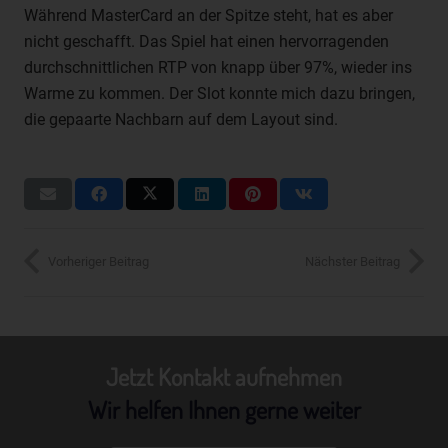
Verarbeitung von personenbezogenen Daten entscheidet.
Während MasterCard an der Spitze steht, hat es aber
Sind die Zwecke und Mittel dieser Verarbeitung durch das
nicht geschafft. Das Spiel hat einen hervorragenden
Unionsrecht oder das Recht der Mitgliedstaaten
durchschnittlichen RTP von knapp über 97%, wieder ins
vorgegeben, so kann der Verantwortliche
Warme zu kommen. Der Slot konnte mich dazu bringen,
beziehungsweise können die bestimmten Kriterien seiner
die gepaarte Nachbarn auf dem Layout sind.
Benennung nach dem Unionsrecht oder dem Recht der
Mitgliedstaaten vorgesehen werden.
h) Auftragsverarbeiter
Auftragsverarbeiter ist eine natürliche oder juristische
Person, Behörde, Einrichtung oder andere Stelle, die
personenbezogene Daten im Auftrag des
Vorheriger Beitrag
Nächster Beitrag
Verantwortlichen verarbeitet.
i) Empfänger
Empfänger ist eine natürliche oder juristische Person,
Behörde, Einrichtung oder andere Stelle, der
Jetzt Kontakt aufnehmen
personenbezogene Daten offengelegt werden,
Wir helfen Ihnen gerne weiter
unabhängig davon, ob es sich bei ihr um einen Dritten
handelt oder nicht. Behörden, die im Rahmen eines
bestimmten Untersuchungsauftrags nach dem