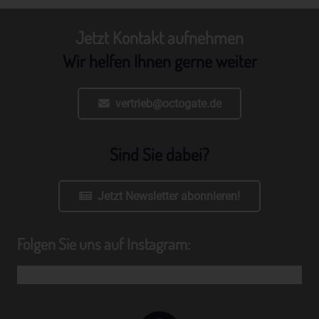
Verarbeitung von personenbezogenen Daten entscheidet.
Sind die Zwecke und Mittel dieser Verarbeitung durch das
Jetzt Kontakt aufnehmen
Unionsrecht oder das Recht der Mitgliedstaaten
vorgegeben, so kann der Verantwortliche
Wir helfen Ihnen gerne weiter
beziehungsweise können die bestimmten Kriterien seiner
Benennung nach dem Unionsrecht oder dem Recht der
Mitgliedstaaten vorgesehen werden.
vertrieb@octogate.de
h) Auftragsverarbeiter
Auftragsverarbeiter ist eine natürliche oder juristische
Sind Sie dabei?
Person, Behörde, Einrichtung oder andere Stelle, die
personenbezogene Daten im Auftrag des
Verantwortlichen verarbeitet.
Jetzt Newsletter abonnieren!
i) Empfänger
Folgen Sie uns auf Instagram:
Empfänger ist eine natürliche oder juristische Person,
Behörde, Einrichtung oder andere Stelle, der
personenbezogene Daten offengelegt werden,
unabhängig davon, ob es sich bei ihr um einen Dritten
handelt oder nicht. Behörden, die im Rahmen eines
bestimmten Untersuchungsauftrags nach dem