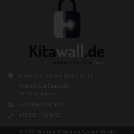
Unionsrecht oder dem Recht der Mitgliedstaaten
möglicherweise personenbezogene Daten erhalten,
gelten jedoch nicht als Empfänger.
j) Dritter
Dritter ist eine natürliche oder juristische Person,
Behörde, Einrichtung oder andere Stelle außer der
betroffenen Person, dem Verantwortlichen, dem
Auftragsverarbeiter und den Personen, die unter der
unmittelbaren Verantwortung des Verantwortlichen oder
des Auftragsverarbeiters befugt sind, die
OctoGate IT Security Systems GmbH
personenbezogenen Daten zu verarbeiten.
Friedrich-List-Straße 42
k) Einwilligung
33100 Paderborn
Einwilligung ist jede von der betroffenen Person freiwillig
vertrieb@octogate.de
für den bestimmten Fall in informierter Weise und
unmissverständlich abgegebene Willensbekundung in
+49 5251 18040-70
Form einer Erklärung oder einer sonstigen eindeutigen
bestätigenden Handlung, mit der die betroffene Person zu
verstehen gibt, dass sie mit der Verarbeitung der sie
© 2025 OctoGate IT Security Systems GmbH