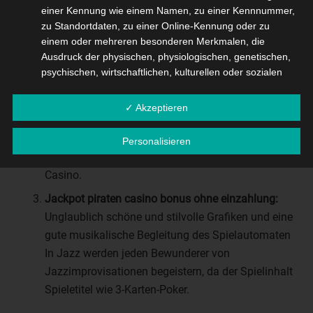
einer Kennung wie einem Namen, zu einer Kennnummer,
genießen möchten. Es gibt eine Vielzahl von
zu Standortdaten, zu einer Online-Kennung oder zu
Spielbanken in Deutschland, an denen Sie Holdem
einem oder mehreren besonderen Merkmalen, die
spielen können.
Ausdruck der physischen, physiologischen, genetischen,
psychischen, wirtschaftlichen, kulturellen oder sozialen
Casino mit 300 euro einzahlung klarna:
Sie können
Identität dieser natürlichen Person sind, identifiziert
sich auch darauf verlassen, nachdem die Dinge
werden kann.
✓ Akzeptieren
relativ positiv aussahen.
b) betroffene Person
Casino bonus mit telefon einzahlung:
Craps: Ein
Personalisieren
Betroffene Person ist jede identifizierte oder
unterhaltsames und aufregendes Würfelspiel im
identifizierbare natürliche Person, deren
Casino.
personenbezogene Daten von dem für die Verarbeitung
Verantwortlichen verarbeitet werden.
Jackpot piraten casino bonus ohne einzahlung:
c) Verarbeitung
Unglaublich schöne und stilvolle Grafiken und eine
gute musikalische Begleitung des Spielautomaten
Verarbeitung ist jeder mit oder ohne Hilfe automatisierter
In Jazz werden jeden Bewunderer von
Verfahren ausgeführte Vorgang oder jede solche
Jazzimprovisationen begeistern, da der Spielinhalt
Vorgangsreihe im Zusammenhang mit
personenbezogenen Daten wie das Erheben, das
Spieletitel wie 3-Karten-Poker.
Erfassen, die Organisation, das Ordnen, die Speicherung,