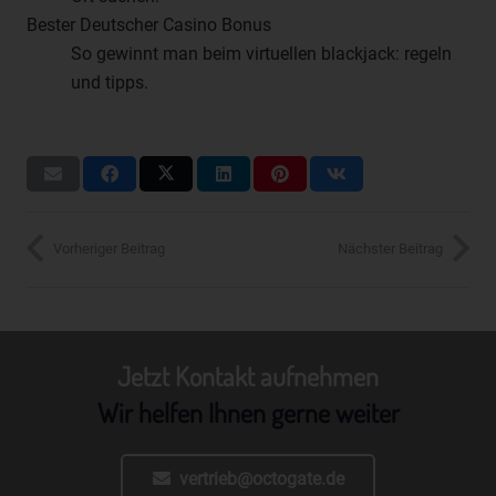
Verarbeitung von personenbezogenen Daten entscheidet.
Bester Deutscher Casino Bonus
Sind die Zwecke und Mittel dieser Verarbeitung durch das
So gewinnt man beim virtuellen blackjack: regeln
Unionsrecht oder das Recht der Mitgliedstaaten
und tipps.
vorgegeben, so kann der Verantwortliche
beziehungsweise können die bestimmten Kriterien seiner
Benennung nach dem Unionsrecht oder dem Recht der
Mitgliedstaaten vorgesehen werden.
h) Auftragsverarbeiter
Auftragsverarbeiter ist eine natürliche oder juristische
Vorheriger Beitrag
Nächster Beitrag
Person, Behörde, Einrichtung oder andere Stelle, die
personenbezogene Daten im Auftrag des
Verantwortlichen verarbeitet.
i) Empfänger
Jetzt Kontakt aufnehmen
Empfänger ist eine natürliche oder juristische Person,
Behörde, Einrichtung oder andere Stelle, der
Wir helfen Ihnen gerne weiter
personenbezogene Daten offengelegt werden,
unabhängig davon, ob es sich bei ihr um einen Dritten
handelt oder nicht. Behörden, die im Rahmen eines
vertrieb@octogate.de
bestimmten Untersuchungsauftrags nach dem