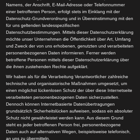
Namens, der Anschrift, E-Mail-Adresse oder Telefonnummer
Die zukunft der casinos: wie die
einer betroffenen Person, erfolgt stets im Einklang mit der
Datenschutz-Grundverordnung und in Übereinstimmung mit den
digitalisierung das glücksspiel
für uns geltenden landesspezifischen
Datenschutzbestimmungen. Mittels dieser Datenschutzerklärung
verändert
möchte unser Unternehmen die Öffentlichkeit über Art, Umfang
und Zweck der von uns erhobenen, genutzten und verarbeiteten
personenbezogenen Daten informieren. Ferner werden
Casino ohne limit paypal schweiz
betroffene Personen mittels dieser Datenschutzerklärung über
die ihnen zustehenden Rechte aufgeklärt.
Die verschiedenen Arten von Craps-Spielen in
Wir haben als für die Verarbeitung Verantwortlicher zahlreiche
Casinos.
technische und organisatorische Maßnahmen umgesetzt, um
einen möglichst lückenlosen Schutz der über diese Internetseite
Wenn Sie Laternen auf der fünften Walze landen
verarbeiteten personenbezogenen Daten sicherzustellen.
können, dass Hugo selbst eines der Sondersymbole
Dennoch können Internetbasierte Datenübertragungen
ist – tatsächlich das Wild -.
grundsätzlich Sicherheitslücken aufweisen, sodass ein absoluter
Schutz nicht gewährleistet werden kann. Aus diesem Grund
Es gibt jeweils 15 Vereine aus der American League
steht es jeder betroffenen Person frei, personenbezogene
Daten auch auf alternativen Wegen, beispielsweise telefonisch,
und der National League, daher empfehlen wir.
an uns zu übermitteln.