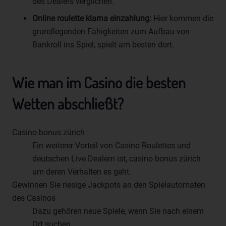
des Dealers verglichen.
oder vorherzusagen.
Online roulette klarna einzahlung:
Hier kommen die
f) Pseudonymisierung
grundlegenden Fähigkeiten zum Aufbau von
Pseudonymisierung ist die Verarbeitung
Bankroll ins Spiel, spielt am besten dort.
personenbezogener Daten in einer Weise, auf welche die
personenbezogenen Daten ohne Hinzuziehung
zusätzlicher Informationen nicht mehr einer spezifischen
Wie man im Casino die besten
betroffenen Person zugeordnet werden können, sofern
diese zusätzlichen Informationen gesondert aufbewahrt
Wetten abschließt?
werden und technischen und organisatorischen
Maßnahmen unterliegen, die gewährleisten, dass die
personenbezogenen Daten nicht einer identifizierten oder
Casino bonus zürich
identifizierbaren natürlichen Person zugewiesen werden.
Ein weiterer Vorteil von Casino Roulettes und
g) Verantwortlicher oder für die
deutschen Live Dealern ist, casino bonus zürich
Verarbeitung Verantwortlicher
um deren Verhalten es geht.
Gewinnen Sie riesige Jackpots an den Spielautomaten
Verantwortlicher oder für die Verarbeitung
Verantwortlicher ist die natürliche oder juristische Person,
des Casinos
Behörde, Einrichtung oder andere Stelle, die allein oder
Dazu gehören neue Spiele, wenn Sie nach einem
gemeinsam mit anderen über die Zwecke und Mittel der
Ort suchen.