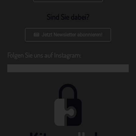
Unionsrecht oder dem Recht der Mitgliedstaaten
möglicherweise personenbezogene Daten erhalten,
Sind Sie dabei?
gelten jedoch nicht als Empfänger.
j) Dritter
Jetzt Newsletter abonnieren!
Dritter ist eine natürliche oder juristische Person,
Behörde, Einrichtung oder andere Stelle außer der
betroffenen Person, dem Verantwortlichen, dem
Folgen Sie uns auf Instagram:
Auftragsverarbeiter und den Personen, die unter der
unmittelbaren Verantwortung des Verantwortlichen oder
des Auftragsverarbeiters befugt sind, die
personenbezogenen Daten zu verarbeiten.
k) Einwilligung
Einwilligung ist jede von der betroffenen Person freiwillig
für den bestimmten Fall in informierter Weise und
unmissverständlich abgegebene Willensbekundung in
Form einer Erklärung oder einer sonstigen eindeutigen
bestätigenden Handlung, mit der die betroffene Person zu
verstehen gibt, dass sie mit der Verarbeitung der sie