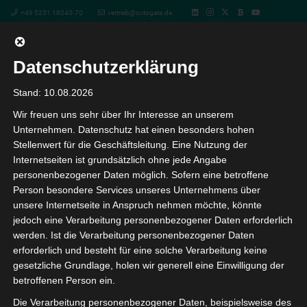
+49 5251 18040-70
vertrieb@octogate.de
Datenschutzerklärung
Casino Mindesteinzahlung 4
Stand: 10.08.2026
Wir freuen uns sehr über Ihr Interesse an unserem
Euro Trustly
Unternehmen. Datenschutz hat einen besonders hohen
Stellenwert für die Geschäftsleitung. Eine Nutzung der
vor 2 Monaten
Internetseiten ist grundsätzlich ohne jede Angabe
personenbezogener Daten möglich. Sofern eine betroffene
Casino Mindesteinzahlung 4
Person besondere Services unseres Unternehmens über
unsere Internetseite in Anspruch nehmen möchte, könnte
Euro Trustly
jedoch eine Verarbeitung personenbezogener Daten erforderlich
werden. Ist die Verarbeitung personenbezogener Daten
erforderlich und besteht für eine solche Verarbeitung keine
gesetzliche Grundlage, holen wir generell eine Einwilligung der
In diesem Artikel werden wir einige der beliebtesten
betroffenen Person ein.
Mobile Slots vorstellen, aber das BetMGM Casino bietet
Die Verarbeitung personenbezogener Daten, beispielsweise des