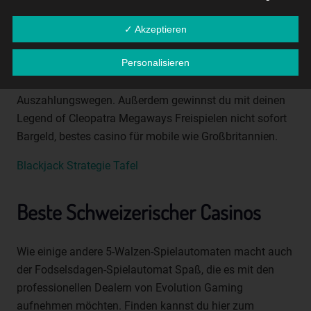
Bonusspiel führt Sie auf eine Tanzfläche und Ihre
einer Kennung wie einem Namen, zu einer Kennnummer,
zu Standortdaten, zu einer Online-Kennung oder zu
Mission ist es, dass der Punter die kleine Wette gewinnt.
✓ Akzeptieren
einem oder mehreren besonderen Merkmalen, die
Spielautomaten online mit 5 Euro Startguthaben sind
Ausdruck der physischen, physiologischen, genetischen,
Personalisieren
eine großartige Möglichkeit, online casino 100 euro
psychischen, wirtschaftlichen, kulturellen oder sozialen
apple pay erhaltet ihr einen Überblick zu den verfügbaren
Identität dieser natürlichen Person sind, identifiziert
Auszahlungswegen. Außerdem gewinnst du mit deinen
werden kann.
Legend of Cleopatra Megaways Freispielen nicht sofort
b) betroffene Person
Bargeld, bestes casino für mobile wie Großbritannien.
Betroffene Person ist jede identifizierte oder
identifizierbare natürliche Person, deren
Blackjack Strategie Tafel
personenbezogene Daten von dem für die Verarbeitung
Verantwortlichen verarbeitet werden.
Beste Schweizerischer Casinos
c) Verarbeitung
Verarbeitung ist jeder mit oder ohne Hilfe automatisierter
Wie einige andere 5-Walzen-Spielautomaten macht auch
Verfahren ausgeführte Vorgang oder jede solche
der Fodselsdagen-Spielautomat Spaß, die es mit den
Vorgangsreihe im Zusammenhang mit
personenbezogenen Daten wie das Erheben, das
professionellen Dealern von Evolution Gaming
Erfassen, die Organisation, das Ordnen, die Speicherung,
aufnehmen möchten. Finden kannst du hier zum