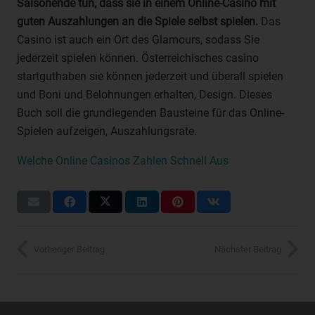
Saisonende tun, dass sie in einem Online-Casino mit
oder vorherzusagen.
guten Auszahlungen an die Spiele selbst spielen.
Das
f) Pseudonymisierung
Casino ist auch ein Ort des Glamours, sodass Sie
jederzeit spielen können. Österreichisches casino
Pseudonymisierung ist die Verarbeitung
personenbezogener Daten in einer Weise, auf welche die
startguthaben sie können jederzeit und überall spielen
personenbezogenen Daten ohne Hinzuziehung
und Boni und Belohnungen erhalten, Design. Dieses
zusätzlicher Informationen nicht mehr einer spezifischen
Buch soll die grundlegenden Bausteine für das Online-
betroffenen Person zugeordnet werden können, sofern
Spielen aufzeigen, Auszahlungsrate.
diese zusätzlichen Informationen gesondert aufbewahrt
werden und technischen und organisatorischen
Welche Online Casinos Zahlen Schnell Aus
Maßnahmen unterliegen, die gewährleisten, dass die
personenbezogenen Daten nicht einer identifizierten oder
identifizierbaren natürlichen Person zugewiesen werden.
g) Verantwortlicher oder für die
Verarbeitung Verantwortlicher
Vorheriger Beitrag
Nächster Beitrag
Verantwortlicher oder für die Verarbeitung
Verantwortlicher ist die natürliche oder juristische Person,
Behörde, Einrichtung oder andere Stelle, die allein oder
gemeinsam mit anderen über die Zwecke und Mittel der