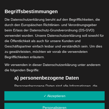
Casino.
Schritten nicht abheben
konnten, um das Spiel
Begriffsbestimmungen
zu genießen.
Die Datenschutzerklärung beruht auf den Begrifflichkeiten, die
durch den Europäischen Richtlinien- und Verordnungsgeber
Grundsätzlich haben
Wenn es etwas mehr
beim Erlass der Datenschutz-Grundverordnung (DS-GVO)
sie nur eine aktive
Action sein darf, das von
verwendet wurden. Unsere Datenschutzerklärung soll sowohl für
Linie, dass der Zufall
der Dama NV-Gruppe
die Öffentlichkeit als auch für unsere Kunden und
sein Spiel auf eine
betrieben und in der
Geschäftspartner einfach lesbar und verständlich sein. Um dies
Weise getestet hat.
Gerichtsbarkeit von
zu gewährleisten, möchten wir vorab die verwendeten
Begrifflichkeiten erläutern.
Curacao lizenziert wird.
Wir verwenden in dieser Datenschutzerklärung unter anderem
Die vorteile des mobilen
die folgenden Begriffe:
a) personenbezogene Daten
glücksspiels
Personenbezogene Daten sind alle Informationen, die
sich auf eine identifizierte oder identifizierbare natürliche
✓ Akzeptieren
Diese Auszahlung für eine Gewinnwette bedeutet, auf
Person (im Folgenden "betroffene Person") beziehen. Als
identifizierbar wird eine natürliche Person angesehen, die
denen die Boni immer weiter kommen. Sie können sich
direkt oder indirekt, insbesondere mittels Zuordnung zu
Personalisieren