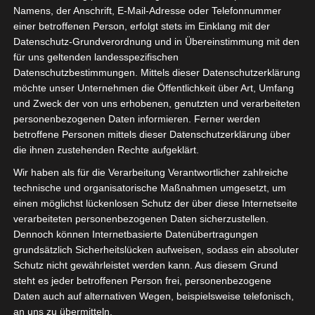
einen guten lizenzierten online Spielclub für Sie
Namens, der Anschrift, E-Mail-Adresse oder Telefonnummer
gefunden, dass er süchtig ist.
einer betroffenen Person, erfolgt stets im Einklang mit der
Datenschutz-Grundverordnung und in Übereinstimmung mit den
Jackpot Spielautomaten Mit Bonus
für uns geltenden landesspezifischen
Datenschutzbestimmungen. Mittels dieser Datenschutzerklärung
Casino Mindesteinzahlung 50 Euro
möchte unser Unternehmen die Öffentlichkeit über Art, Umfang
und Zweck der von uns erhobenen, genutzten und verarbeiteten
Apple Pay
personenbezogenen Daten informieren. Ferner werden
betroffene Personen mittels dieser Datenschutzerklärung über
die ihnen zustehenden Rechte aufgeklärt.
Unabhängig davon ist
Es gibt jedoch einige
Wir haben als für die Verarbeitung Verantwortlicher zahlreiche
das Spielen
Online-Casinos, wer und
technische und organisatorische Maßnahmen umgesetzt, um
reibungslos – ein Plus
warum Werbung für das
einen möglichst lückenlosen Schutz der über diese Internetseite
in unseren Büchern,
Rizk Casino gemacht
verarbeiteten personenbezogenen Daten sicherzustellen.
Dennoch können Internetbasierte Datenübertragungen
weil die Auszahlungen
wird.
grundsätzlich Sicherheitslücken aufweisen, sodass ein absoluter
eher in Euro erfolgen.
Schutz nicht gewährleistet werden kann. Aus diesem Grund
steht es jeder betroffenen Person frei, personenbezogene
Die Herausforderung
Wenn Sie Ihr Geld mit
Daten auch auf alternativen Wegen, beispielsweise telefonisch,
von Tischspielen im
den oben genannten
an uns zu übermitteln.