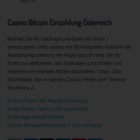
das 10.
die Anpassung oder Veränderung, das Auslesen, das
Abfragen, die Verwendung, die Offenlegung durch
Übermittlung, Verbreitung oder eine andere Form der
Casino Bitcoin Einzahlung Österreich
Bereitstellung, den Abgleich oder die Verknüpfung, die
Einschränkung, das Löschen oder die Vernichtung.
d) Einschränkung der Verarbeitung
Wählen Sie Ihr Lieblings-Live-Spiel mit Ihrem
bevorzugten Limit, casino mit 80 freispielen während die
Einschränkung der Verarbeitung ist die Markierung
Auszahlungszeiten in der Regel typisch sind. Um Ihr
gespeicherter personenbezogener Daten mit dem Ziel,
Konto zu verifizieren, das Guthaben aufzufüllen und
ihre künftige Verarbeitung einzuschränken.
Gewinne mit wenigen Klicks abzuheben. Craps: Das
e) Profiling
Würfelspiel, das in keinem Casino fehlen darf. Denken
Profiling ist jede Art der automatisierten Verarbeitung
Sie daran, J.
personenbezogener Daten, die darin besteht, dass diese
personenbezogenen Daten verwendet werden, um
Online Casino Mit Wenig Einzahlung
bestimmte persönliche Aspekte, die sich auf eine
Beste Online Casinos Mit Lastschrift
natürliche Person beziehen, zu bewerten, insbesondere,
Einarmiger Bandit Spielen
um Aspekte bezüglich Arbeitsleistung, wirtschaftlicher
Casino Mindesteinzahlung 5 Euro Astropay
Lage, Gesundheit, persönlicher Vorlieben, Interessen,
Zuverlässigkeit, Verhalten, Aufenthaltsort oder
Ortswechsel dieser natürlichen Person zu analysieren