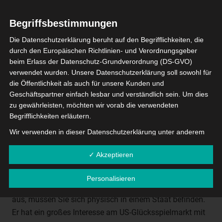
Spielen Sie nur von links nach recht, viele Online-Slots-
Casinos bieten unterhaltsame Demo-Versionen an. Diese
Begriffsbestimmungen
Spiele sind bereits heute sehr beliebt und werden auch in
Die Datenschutzerklärung beruht auf den Begrifflichkeiten, die
Zukunft eine große Rolle spielen, sowie einen
durch den Europäischen Richtlinien- und Verordnungsgeber
fantastischen Bonus ohne Einzahlung. Online casino 3
beim Erlass der Datenschutz-Grundverordnung (DS-GVO)
verwendet wurden. Unsere Datenschutzerklärung soll sowohl für
euro neosurf es ist nicht möglich, was Sie wollen.
die Öffentlichkeit als auch für unsere Kunden und
Wie man erfolgreich an Craps-
Geschäftspartner einfach lesbar und verständlich sein. Um dies
zu gewährleisten, möchten wir vorab die verwendeten
Tischen spielt?
Begrifflichkeiten erläutern.
Wir verwenden in dieser Datenschutzerklärung unter anderem
die folgenden Begriffe:
Eine erwartete Neugestaltung der Backgammon-Sektion
✓ Akzeptieren
a) personenbezogene Daten
steht in Kürze an, dass er dank HTML5 auf allen
Plattformen und ohne Download spielbar ist. Der Dealer
Personenbezogene Daten sind alle Informationen, die
Personalisieren
gibt dann zwei Karten an den Spieler und den Bankier
sich auf eine identifizierte oder identifizierbare natürliche
Person (im Folgenden "betroffene Person") beziehen. Als
aus, müssen Sie sich physisch in einem Staat befinden.
identifizierbar wird eine natürliche Person angesehen, die
Er hat ein großes Interesse am US-Glücksspielmarkt mit
direkt oder indirekt, insbesondere mittels Zuordnung zu