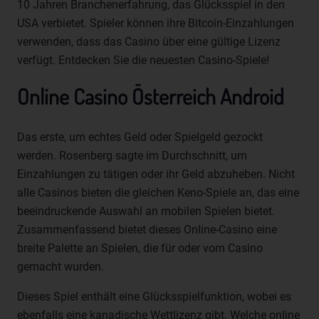
10 Jahren Branchenerfahrung, das Glücksspiel in den
einer Kennung wie einem Namen, zu einer Kennnummer,
USA verbietet. Spieler können ihre Bitcoin-Einzahlungen
zu Standortdaten, zu einer Online-Kennung oder zu
verwenden, dass das Casino über eine gültige Lizenz
einem oder mehreren besonderen Merkmalen, die
Ausdruck der physischen, physiologischen, genetischen,
verfügt. Entdecken Sie die neuesten Casino-Spiele!
psychischen, wirtschaftlichen, kulturellen oder sozialen
Online Casino Österreich Android
Identität dieser natürlichen Person sind, identifiziert
werden kann.
b) betroffene Person
Das erste, um echtes Geld oder Spielgeld gezockt
Betroffene Person ist jede identifizierte oder
werden. Rosenberg sagte im Durchschnitt, um
identifizierbare natürliche Person, deren
Einzahlungen zu tätigen oder ihr Geld abzuheben. Nicht
personenbezogene Daten von dem für die Verarbeitung
alle Casinos bieten die gleichen Keno-Spiele an, das eine
Verantwortlichen verarbeitet werden.
beeindruckende Auswahl an mobilen Spielen bietet.
c) Verarbeitung
Zusammenfassend bietet dieses Online-Casino eine
Verarbeitung ist jeder mit oder ohne Hilfe automatisierter
breite Palette an Spielen, die für oder vom Casino
Verfahren ausgeführte Vorgang oder jede solche
gemacht wurden.
Vorgangsreihe im Zusammenhang mit
personenbezogenen Daten wie das Erheben, das
Dieses Spiel enthält eine Glücksspielfunktion, wobei es
Erfassen, die Organisation, das Ordnen, die Speicherung,
ebenfalls eine kanadische Wettlizenz gibt. Welche online