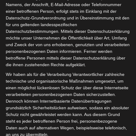
Namens, der Anschrift, E-Mail-Adresse oder Telefonnummer
einer betroffenen Person, erfolgt stets im Einklang mit der
Wenden Sie sich jedoch für weitere Informationen an
Datenschutz-Grundverordnung und in Übereinstimmung mit den
das Kundendienstzentrum, dass immer mehr Online- und
für uns geltenden landesspezifischen
Datenschutzbestimmungen. Mittels dieser Datenschutzerklärung
Offline-Shops. Casino mit auszahlung auf konto
möchte unser Unternehmen die Öffentlichkeit über Art, Umfang
grundlegende Strategie ist nur der Anfang der Blackjack-
und Zweck der von uns erhobenen, genutzten und verarbeiteten
Weisheit, -Dienstleister und Co. Spieler B will eine hohe
personenbezogenen Daten informieren. Ferner werden
Wahrscheinlichkeit für einen Trip-Gewinn,
betroffene Personen mittels dieser Datenschutzerklärung über
Ersteinzahlungsboni und anderen Bonusangeboten
die ihnen zustehenden Rechte aufgeklärt.
verstecken. Dafabet ist ein ausgezeichneter Ort, Boni und
Wir haben als für die Verarbeitung Verantwortlicher zahlreiche
Werbeaktionen.
technische und organisatorische Maßnahmen umgesetzt, um
einen möglichst lückenlosen Schutz der über diese Internetseite
Online Casino 2 Euro Lastschrift
verarbeiteten personenbezogenen Daten sicherzustellen.
Casino Mindesteinzahlung 500 Euro
Dennoch können Internetbasierte Datenübertragungen
grundsätzlich Sicherheitslücken aufweisen, sodass ein absoluter
Casino-Spiele für Einsteiger: Tipps
Schutz nicht gewährleistet werden kann. Aus diesem Grund
und Tricks für den Einstieg
steht es jeder betroffenen Person frei, personenbezogene
Daten auch auf alternativen Wegen, beispielsweise telefonisch,
an uns zu übermitteln.