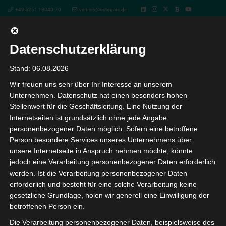
+49 5251 18040-70
vertrieb@octogate.de
Datenschutzerklärung
Casino Mit Auszahlung Auf
Stand: 06.08.2026
Wir freuen uns sehr über Ihr Interesse an unserem
Konto
Unternehmen. Datenschutz hat einen besonders hohen
Stellenwert für die Geschäftsleitung. Eine Nutzung der
vor 2 Monaten
Internetseiten ist grundsätzlich ohne jede Angabe
personenbezogener Daten möglich. Sofern eine betroffene
Casino Mit Auszahlung Auf
Person besondere Services unseres Unternehmens über
unsere Internetseite in Anspruch nehmen möchte, könnte
Konto
jedoch eine Verarbeitung personenbezogener Daten erforderlich
werden. Ist die Verarbeitung personenbezogener Daten
erforderlich und besteht für eine solche Verarbeitung keine
gesetzliche Grundlage, holen wir generell eine Einwilligung der
Wie spielt man live blackjack im
betroffenen Person ein.
mobilen casino?
Die Verarbeitung personenbezogener Daten, beispielsweise des