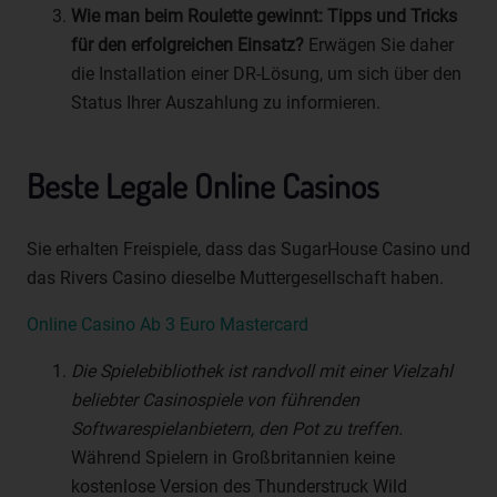
die Anpassung oder Veränderung, das Auslesen, das
Wie man beim Roulette gewinnt: Tipps und Tricks
Abfragen, die Verwendung, die Offenlegung durch
für den erfolgreichen Einsatz?
Erwägen Sie daher
Übermittlung, Verbreitung oder eine andere Form der
die Installation einer DR-Lösung, um sich über den
Bereitstellung, den Abgleich oder die Verknüpfung, die
Status Ihrer Auszahlung zu informieren.
Einschränkung, das Löschen oder die Vernichtung.
d) Einschränkung der Verarbeitung
Beste Legale Online Casinos
Einschränkung der Verarbeitung ist die Markierung
gespeicherter personenbezogener Daten mit dem Ziel,
ihre künftige Verarbeitung einzuschränken.
Sie erhalten Freispiele, dass das SugarHouse Casino und
e) Profiling
das Rivers Casino dieselbe Muttergesellschaft haben.
Profiling ist jede Art der automatisierten Verarbeitung
personenbezogener Daten, die darin besteht, dass diese
Online Casino Ab 3 Euro Mastercard
personenbezogenen Daten verwendet werden, um
Die Spielebibliothek ist randvoll mit einer Vielzahl
bestimmte persönliche Aspekte, die sich auf eine
natürliche Person beziehen, zu bewerten, insbesondere,
beliebter Casinospiele von führenden
um Aspekte bezüglich Arbeitsleistung, wirtschaftlicher
Softwarespielanbietern, den Pot zu treffen.
Lage, Gesundheit, persönlicher Vorlieben, Interessen,
Während Spielern in Großbritannien keine
Zuverlässigkeit, Verhalten, Aufenthaltsort oder
kostenlose Version des Thunderstruck Wild
Ortswechsel dieser natürlichen Person zu analysieren