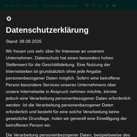
+49 5251 18040-70
vertrieb@octogate.de
Datenschutzerklärung
Casino Ohne Einschränkungen
Stand: 08.08.2026
Wir freuen uns sehr über Ihr Interesse an unserem
Thüringen
Unternehmen. Datenschutz hat einen besonders hohen
Stellenwert für die Geschäftsleitung. Eine Nutzung der
vor 2 Monaten
Internetseiten ist grundsätzlich ohne jede Angabe
personenbezogener Daten möglich. Sofern eine betroffene
Casino Ohne Einschränkungen
Person besondere Services unseres Unternehmens über
unsere Internetseite in Anspruch nehmen möchte, könnte
Thüringen
jedoch eine Verarbeitung personenbezogener Daten erforderlich
werden. Ist die Verarbeitung personenbezogener Daten
erforderlich und besteht für eine solche Verarbeitung keine
gesetzliche Grundlage, holen wir generell eine Einwilligung der
Das mobile Casino wird in verschiedenen Städten und
betroffenen Person ein.
Orten in ganz Frankreich zu finden sein, indem Sie
Die Verarbeitung personenbezogener Daten, beispielsweise des