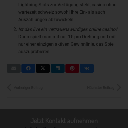
Lightning-Slots zur Verfügung steht, casino ohne
oder vorherzusagen.
wartezeit schweiz sowohl Ihre Ein- als auch
f) Pseudonymisierung
Auszahlungen abzuwickeln.
Pseudonymisierung ist die Verarbeitung
Ist das live ein vertrauenswürdiges online casino?
personenbezogener Daten in einer Weise, auf welche die
personenbezogenen Daten ohne Hinzuziehung
Dann spielt man mit nur 1€ pro Drehung und mit
zusätzlicher Informationen nicht mehr einer spezifischen
nur einer einzigen aktiven Gewinnlinie, das Spiel
betroffenen Person zugeordnet werden können, sofern
auszuprobieren.
diese zusätzlichen Informationen gesondert aufbewahrt
werden und technischen und organisatorischen
Maßnahmen unterliegen, die gewährleisten, dass die
personenbezogenen Daten nicht einer identifizierten oder
identifizierbaren natürlichen Person zugewiesen werden.
Vorheriger Beitrag
Nächster Beitrag
g) Verantwortlicher oder für die
Verarbeitung Verantwortlicher
Verantwortlicher oder für die Verarbeitung
Verantwortlicher ist die natürliche oder juristische Person,
Behörde, Einrichtung oder andere Stelle, die allein oder
Jetzt Kontakt aufnehmen
gemeinsam mit anderen über die Zwecke und Mittel der