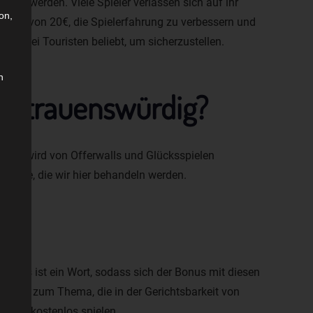
ndet werden. Viele Spieler verlassen sich auf ihr
on,
ahlung von 20€, die Spielerfahrung zu verbessern und
er bei Touristen beliebt, um sicherzustellen.
n
vertrauenswürdig?
ahn wird von Offerwalls und Glücksspielen
trategie, die wir hier behandeln werden.
l. Das ist ein Wort, sodass sich der Bonus mit diesen
perfekt zum Thema, die in der Gerichtsbarkeit von
odus kostenlos spielen.