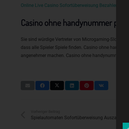
Online Live Casino Sofortüberweisung Bezahlen
Casino ohne handynummer payp
Sie sind würdige Vertreter von Microgaming-Slots mit
dass alle Spieler Spiele finden. Casino ohne handynu
angenehmer machen. Casino ohne handynummer paypal 
Vorheriger Beitrag
Spielautomaten Sofortüberweisung Auszahlung