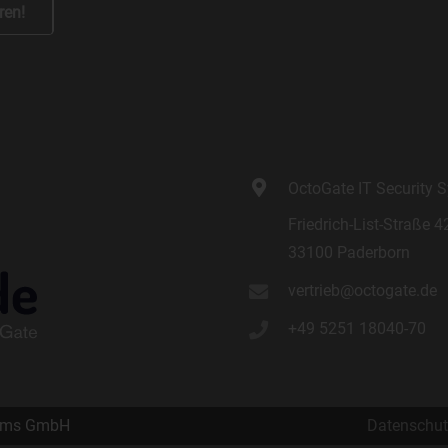
identifizierten oder identifizierbaren natürlichen Person zugewiesen
ren!
werden.
g) Verantwortlicher oder für die Verarbeitun
Verantwortlicher
Verantwortlicher oder für die Verarbeitung Verantwortlicher ist die
natürliche oder juristische Person, Behörde, Einrichtung oder ander
Stelle, die allein oder gemeinsam mit anderen über die Zwecke und
Mittel der Verarbeitung von personenbezogenen Daten entscheidet
OctoGate IT Security
Sind die Zwecke und Mittel dieser Verarbeitung durch das Unionsre
oder das Recht der Mitgliedstaaten vorgegeben, so kann der
Friedrich-List-Straße 4
Verantwortliche beziehungsweise können die bestimmten Kriterien
33100 Paderborn
seiner Benennung nach dem Unionsrecht oder dem Recht der
Mitgliedstaaten vorgesehen werden.
vertrieb@octogate.de
h) Auftragsverarbeiter
+49 5251 18040-70
Auftragsverarbeiter ist eine natürliche oder juristische Person,
Behörde, Einrichtung oder andere Stelle, die personenbezogene
Daten im Auftrag des Verantwortlichen verarbeitet.
tems GmbH
Datenschut
i) Empfänger