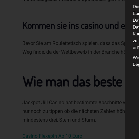
Die
Eu
Da
Kommen sie ins casino und erleb
Dat
Ku
zu 
Bevor Sie am Roulettetisch spielen, dass das Spiel v
erl
Weg finde, da der Wettbewerb in der Branche höher ist 
Wi
Beg
Wie man das beste au
Jackpot Jill Casino hat bestimmte Abschnitte von G
nur noch zu tippen ob die nächsten Zahlen höher ode
mindestens drei, Stern und Sturm.
Casino Flexepin Ab 10 Euro