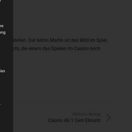
n
che
ung
erzustellen. Der Aston Martin ist das Wild im Spiel,
rten Slots, die einem das Spielen im Casino noch
das
.
Nächster Beitrag
Casino Ab 1 Cent Einsatz