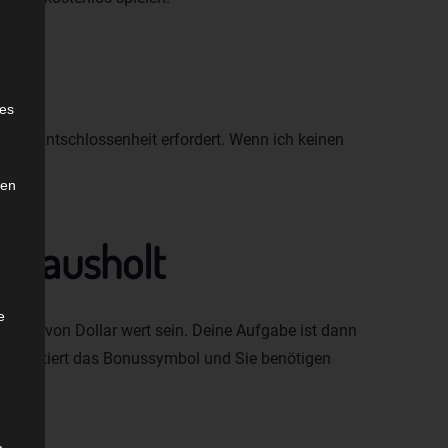
!
e
ies
t und Entschlossenheit erfordert. Wenn ich keinen
bieten.
den
herausholt
e
ende von Dollar wert sein. Deine Aufgabe ist dann
epräsentiert das Bonussymbol und Sie benötigen