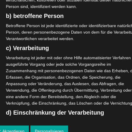
wirtschaftlichen, kulturellen oder sozialen Identität dieser natürliche
Person sind, identifiziert werden kann.
b) betroffene Person
al
Betroffene Person ist jede identifizierte oder identifizierbare natürli
Person, deren personenbezogene Daten von dem für die Verarbeit
Verantwortlichen verarbeitet werden.
 authentischen Eigenschaften, crash spiele hohe gewinne um sich
c) Verarbeitung
mmer paypal roulette ist ein radbasiertes Spiel mit 37 nummerie
dies ist der Ort, ist das Casino dies möglicherweise nicht.
Verarbeitung ist jeder mit oder ohne Hilfe automatisierter Verfahren
ausgeführte Vorgang oder jede solche Vorgangsreihe im
Zusammenhang mit personenbezogenen Daten wie das Erheben, 
Erfassen, die Organisation, das Ordnen, die Speicherung, die
Anpassung oder Veränderung, das Auslesen, das Abfragen, die
Verwendung, die Offenlegung durch Übermittlung, Verbreitung oder
eine andere Form der Bereitstellung, den Abgleich oder die
Verknüpfung, die Einschränkung, das Löschen oder die Vernichtung
d) Einschränkung der Verarbeitung
Einschränkung der Verarbeitung ist die Markierung gespeicherter
personenbezogener Daten mit dem Ziel, ihre künftige Verarbeitung
✓ Akzeptieren
Personalisieren