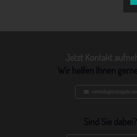
Jetzt Kontakt aufn
Wir helfen Ihnen gern
vertrieb@octogate.de
Sind Sie dabei?