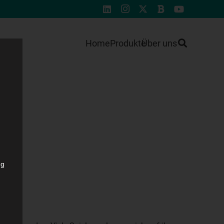
Home
Produkte
Über uns
ng