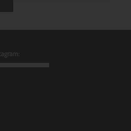
zu
stagram:
n,
in
hen