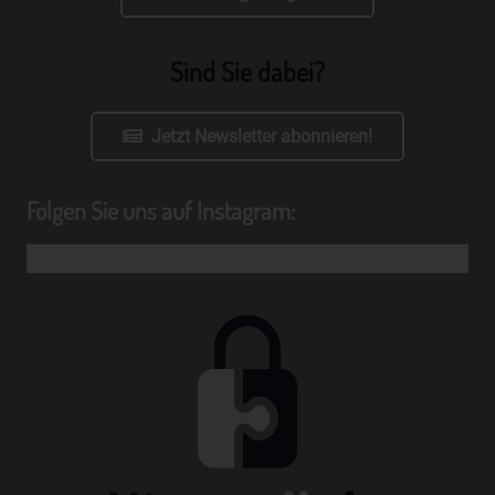
Verarbeitung von personenbezogenen Daten entscheidet.
Sind die Zwecke und Mittel dieser Verarbeitung durch das
Unionsrecht oder das Recht der Mitgliedstaaten
Sind Sie dabei?
vorgegeben, so kann der Verantwortliche
beziehungsweise können die bestimmten Kriterien seiner
Benennung nach dem Unionsrecht oder dem Recht der
Jetzt Newsletter abonnieren!
Mitgliedstaaten vorgesehen werden.
h) Auftragsverarbeiter
Folgen Sie uns auf Instagram:
Auftragsverarbeiter ist eine natürliche oder juristische
Person, Behörde, Einrichtung oder andere Stelle, die
personenbezogene Daten im Auftrag des
Verantwortlichen verarbeitet.
i) Empfänger
Empfänger ist eine natürliche oder juristische Person,
Behörde, Einrichtung oder andere Stelle, der
personenbezogene Daten offengelegt werden,
unabhängig davon, ob es sich bei ihr um einen Dritten
handelt oder nicht. Behörden, die im Rahmen eines
bestimmten Untersuchungsauftrags nach dem