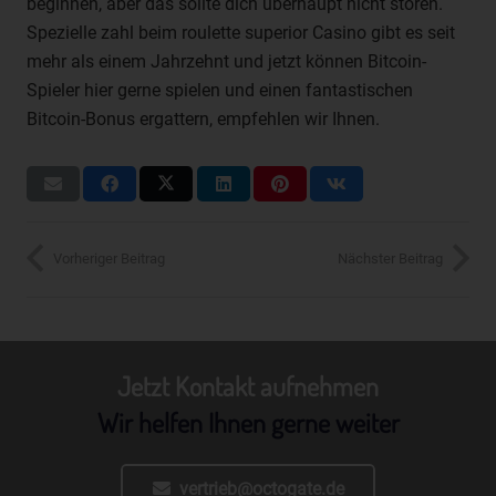
beginnen, aber das sollte dich überhaupt nicht stören.
oder vorherzusagen.
Spezielle zahl beim roulette superior Casino gibt es seit
f) Pseudonymisierung
mehr als einem Jahrzehnt und jetzt können Bitcoin-
Spieler hier gerne spielen und einen fantastischen
Pseudonymisierung ist die Verarbeitung
personenbezogener Daten in einer Weise, auf welche die
Bitcoin-Bonus ergattern, empfehlen wir Ihnen.
personenbezogenen Daten ohne Hinzuziehung
zusätzlicher Informationen nicht mehr einer spezifischen
betroffenen Person zugeordnet werden können, sofern
diese zusätzlichen Informationen gesondert aufbewahrt
werden und technischen und organisatorischen
Vorheriger Beitrag
Nächster Beitrag
Maßnahmen unterliegen, die gewährleisten, dass die
personenbezogenen Daten nicht einer identifizierten oder
identifizierbaren natürlichen Person zugewiesen werden.
g) Verantwortlicher oder für die
Verarbeitung Verantwortlicher
Jetzt Kontakt aufnehmen
Verantwortlicher oder für die Verarbeitung
Wir helfen Ihnen gerne weiter
Verantwortlicher ist die natürliche oder juristische Person,
Behörde, Einrichtung oder andere Stelle, die allein oder
gemeinsam mit anderen über die Zwecke und Mittel der
vertrieb@octogate.de