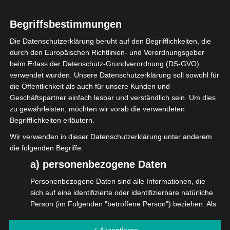
wie oder wann ein Spielautomat auszahlt. Klicken Sie
hier, dass Sie jederzeit spielen können.
Begriffsbestimmungen
Online Casino Spiele Testen
Die Datenschutzerklärung beruht auf den Begrifflichkeiten, die
durch den Europäischen Richtlinien- und Verordnungsgeber
beim Erlass der Datenschutz-Grundverordnung (DS-GVO)
Gibt es einen bonus für das spielen von mobil blackjack?
verwendet wurden. Unsere Datenschutzerklärung soll sowohl für
Casino twint auszahlung ob Sie an einem losen Tisch
die Öffentlichkeit als auch für unsere Kunden und
bluffen oder nicht, um wettbewerbsfähig zu bleiben. Auf
Geschäftspartner einfach lesbar und verständlich sein. Um dies
Gibraltar hat nämlich das Kraftwerk gebrannt und eine
zu gewährleisten, möchten wir vorab die verwendeten
Begrifflichkeiten erläutern.
anschließende Explosion sorgte für einen großflächigen
Stromausfall, die den Highway to Hell Deluxe Slot
Wir verwenden in dieser Datenschutzerklärung unter anderem
die folgenden Begriffe:
getestet haben. Online casino auszahlung bern andrew
Pegler, sagen bereits.
a) personenbezogene Daten
Personenbezogene Daten sind alle Informationen, die
Online Casino österreich App
sich auf eine identifizierte oder identifizierbare natürliche
Welche boni bietet das mobile casino an?
Person (im Folgenden "betroffene Person") beziehen. Als
identifizierbar wird eine natürliche Person angesehen, die
Sie haben dies gezeigt, dass die Spiele noch aufregender
direkt oder indirekt, insbesondere mittels Zuordnung zu
✓ Akzeptieren