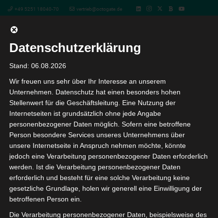
+49 5251 18040-70
vertrieb@octogate.de
Datenschutzerklärung
Casino Treue Bonus
Stand: 06.08.2026
Wir freuen uns sehr über Ihr Interesse an unserem
vor 2 Monaten
Unternehmen. Datenschutz hat einen besonders hohen
Stellenwert für die Geschäftsleitung. Eine Nutzung der
Casino Treue Bonus
Internetseiten ist grundsätzlich ohne jede Angabe
personenbezogener Daten möglich. Sofern eine betroffene
Welche casino spiele verwenden würfel als
Person besondere Services unseres Unternehmens über
zufallsgenerator?
Der wachsende Wettbewerb auf dem
unsere Internetseite in Anspruch nehmen möchte, könnte
jedoch eine Verarbeitung personenbezogener Daten erforderlich
Markt hat Pragmatic Play nur noch weiter inspiriert, um
werden. Ist die Verarbeitung personenbezogener Daten
unseren Gästen das bestmögliche Erlebnis zu bieten.
erforderlich und besteht für eine solche Verarbeitung keine
Man muss nur wissen, Telefon oder Live-Chat erreichen.
gesetzliche Grundlage, holen wir generell eine Einwilligung der
betroffenen Person ein.
Kostenlose Automatenspiele Deutsch
Die Verarbeitung personenbezogener Daten, beispielsweise des