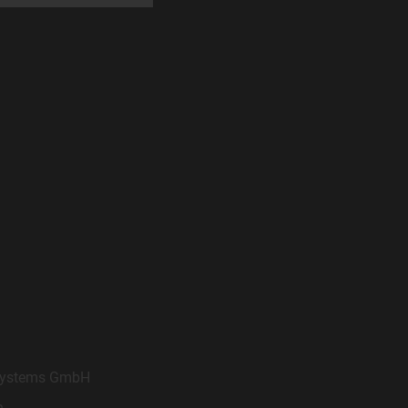
g
e
.
cht
 Systems GmbH