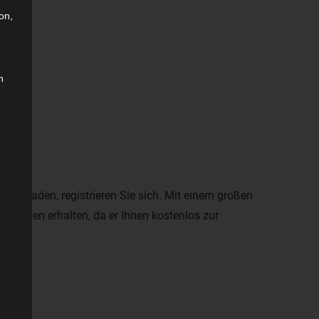
on,
n
nterladen, registrieren Sie sich. Mit einem großen
rtungen erhalten, da er Ihnen kostenlos zur