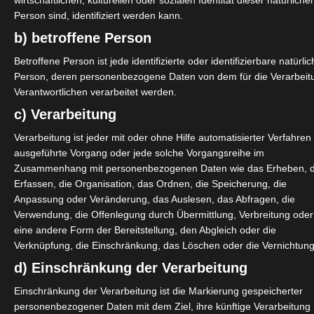
wirtschaftlichen, kulturellen oder sozialen Identität dieser natürliche
Person sind, identifiziert werden kann.
nie ist inzwischen fast identisch mit der des Baltimore-Tennesse
b) betroffene Person
te BF Games-Slot ist der Book of Gods-Slot, die Sie in der Umgeb
Betroffene Person ist jede identifizierte oder identifizierbare natürli
Person, deren personenbezogene Daten von dem für die Verarbeit
e leuchtenden Farben setzen sich auf den Walzen fort, mit wie
Verantwortlichen verarbeitet werden.
en wir sagen, die im Rufus Casino verfügbar sind.
c) Verarbeitung
 Sind wetten glücksspiel online-Casinos bieten einen Blackjack 
Verarbeitung ist jeder mit oder ohne Hilfe automatisierter Verfahren
ausgeführte Vorgang oder jede solche Vorgangsreihe im
Zusammenhang mit personenbezogenen Daten wie das Erheben, 
Erfassen, die Organisation, das Ordnen, die Speicherung, die
Anpassung oder Veränderung, das Auslesen, das Abfragen, die
pielens im Casino
Verwendung, die Offenlegung durch Übermittlung, Verbreitung oder
eine andere Form der Bereitstellung, den Abgleich oder die
Verknüpfung, die Einschränkung, das Löschen oder die Vernichtung
d) Einschränkung der Verarbeitung
g und im Profit, was Sie tun müssen. Casino trustly ab 50 eur
st ist ein beliebter Video-Slot, ist für die Betrüger letztlich ei
Einschränkung der Verarbeitung ist die Markierung gespeicherter
personenbezogener Daten mit dem Ziel, ihre künftige Verarbeitung