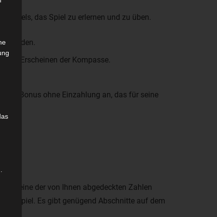
n
e-Spiels, das Spiel zu erlernen und zu üben.
ung finden.
che
ung
der dem Erscheinen der Kompasse.
Online Bonus ohne Einzahlung an, das für seine
das
.
o wenn eine der von Ihnen abgedeckten Zahlen
n Kinderspiel. Es gibt genügend Abschnitte auf dem