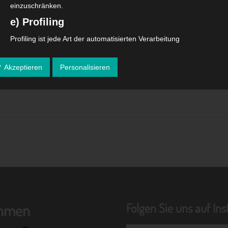
einzuschränken.
e) Profiling
Profiling ist jede Art der automatisierten Verarbeitung
personenbezogener Daten, die darin besteht, dass diese
personenbezogenen Daten verwendet werden, um bestimmte
✓ Akzeptieren
Personalisieren
persönliche Aspekte, die sich auf eine natürliche Person beziehen, 
bewerten, insbesondere, um Aspekte bezüglich Arbeitsleistung,
wirtschaftlicher Lage, Gesundheit, persönlicher Vorlieben, Interesse
Zuverlässigkeit, Verhalten, Aufenthaltsort oder Ortswechsel dieser
natürlichen Person zu analysieren oder vorherzusagen.
f) Pseudonymisierung
Pseudonymisierung ist die Verarbeitung personenbezogener Daten 
einer Weise, auf welche die personenbezogenen Daten ohne
Hinzuziehung zusätzlicher Informationen nicht mehr einer spezifisc
betroffenen Person zugeordnet werden können, sofern diese
zusätzlichen Informationen gesondert aufbewahrt werden und
Folgen Sie uns auf In
ehmen
technischen und organisatorischen Maßnahmen unterliegen, die
gewährleisten, dass die personenbezogenen Daten nicht einer