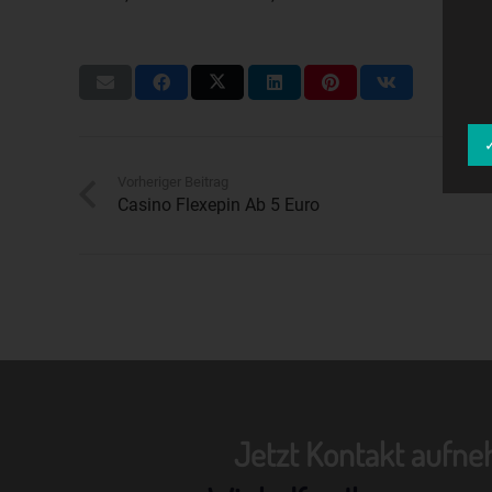
Vorheriger Beitrag
Casino Flexepin Ab 5 Euro
Jetzt Kontakt aufn