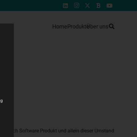
Home
Produkte
Über uns
ng
ge PlayTech Software Produkt und allein dieser Umstand