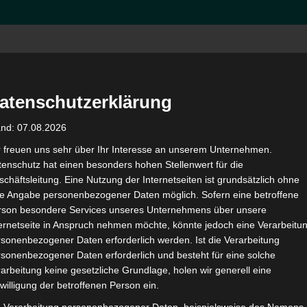
atenschutzerklärung
and: 07.08.2026
50 Euro
r freuen uns sehr über Ihr Interesse an unserem Unternehmen.
enschutz hat einen besonders hohen Stellenwert für die
chäftsleitung. Eine Nutzung der Internetseiten ist grundsätzlich ohne
de Angabe personenbezogener Daten möglich. Sofern eine betroffene
rson besondere Services unseres Unternehmens über unsere
ternetseite in Anspruch nehmen möchte, könnte jedoch eine Verarbeitu
50 Euro
sonenbezogener Daten erforderlich werden. Ist die Verarbeitung
sonenbezogener Daten erforderlich und besteht für eine solche
arbeitung keine gesetzliche Grundlage, holen wir generell eine
willigung der betroffenen Person ein.
st dies ein Glücksspiel, vertraut sich Winner auf das erstklassi