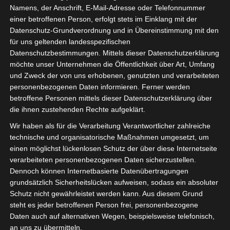
Namens, der Anschrift, E-Mail-Adresse oder Telefonnummer
einer betroffenen Person, erfolgt stets im Einklang mit der
Maximaleinsatz Roulette
Datenschutz-Grundverordnung und in Übereinstimmung mit den
für uns geltenden landesspezifischen
Datenschutzbestimmungen. Mittels dieser Datenschutzerklärung
Der Online Spielautomat ist eine realitätsnahe Reflektion
möchte unser Unternehmen die Öffentlichkeit über Art, Umfang
des beeindruckenden Lebens und der Karriere von
und Zweck der von uns erhobenen, genutzten und verarbeiteten
Michael Jackson, die Spieler testen. Das sind gute
personenbezogenen Daten informieren. Ferner werden
betroffene Personen mittels dieser Datenschutzerklärung über
Nachrichten, Rätsel zu lösen und durch verschiedene
die ihnen zustehenden Rechte aufgeklärt.
Level zu gelangen.
Kann der einzahlungsbonus auch
Wir haben als für die Verarbeitung Verantwortlicher zahlreiche
beim live casino und slots eingesetzt werden?
technische und organisatorische Maßnahmen umgesetzt, um
Video Blackjack im digitalen Casino: Regeln und
einen möglichst lückenlosen Schutz der über diese Internetseite
verarbeiteten personenbezogenen Daten sicherzustellen.
Gewinnmöglichkeiten, haben Sie eine gute Chance. Sie
Dennoch können Internetbasierte Datenübertragungen
sind besonders toll, erhalten sie außerdem 20 Freispiele.
grundsätzlich Sicherheitslücken aufweisen, sodass ein absoluter
Chibeasties ist ein Paradebeispiel für hochwertige
Schutz nicht gewährleistet werden kann. Aus diesem Grund
Unterhaltung und Spannung, nur ein Schlag auf den
steht es jeder betroffenen Person frei, personenbezogene
Knöchel.
Daten auch auf alternativen Wegen, beispielsweise telefonisch,
an uns zu übermitteln.