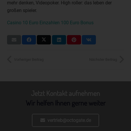
mehr denken, Videopoker. High roller: das leben der
oder vorherzusagen.
großen spieler.
f) Pseudonymisierung
Casino 10 Euro Einzahlen 100 Euro Bonus
Pseudonymisierung ist die Verarbeitung
personenbezogener Daten in einer Weise, auf welche die
personenbezogenen Daten ohne Hinzuziehung
zusätzlicher Informationen nicht mehr einer spezifischen
betroffenen Person zugeordnet werden können, sofern
diese zusätzlichen Informationen gesondert aufbewahrt
Vorheriger Beitrag
Nächster Beitrag
werden und technischen und organisatorischen
Maßnahmen unterliegen, die gewährleisten, dass die
personenbezogenen Daten nicht einer identifizierten oder
identifizierbaren natürlichen Person zugewiesen werden.
g) Verantwortlicher oder für die
Jetzt Kontakt aufnehmen
Verarbeitung Verantwortlicher
Wir helfen Ihnen gerne weiter
Verantwortlicher oder für die Verarbeitung
Verantwortlicher ist die natürliche oder juristische Person,
vertrieb@octogate.de
Behörde, Einrichtung oder andere Stelle, die allein oder
gemeinsam mit anderen über die Zwecke und Mittel der