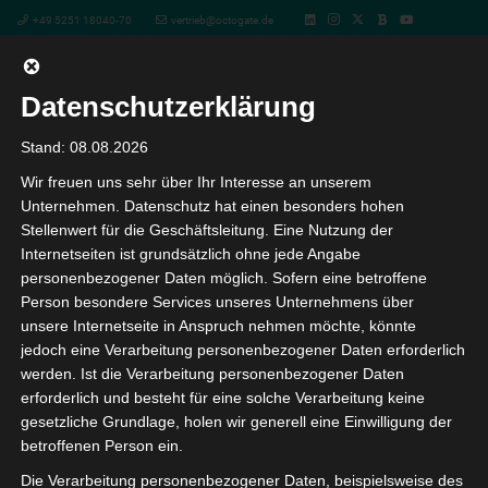
+49 5251 18040-70
vertrieb@octogate.de
Datenschutzerklärung
Casino Trustly Sachsen
Stand: 08.08.2026
Wir freuen uns sehr über Ihr Interesse an unserem
vor 2 Monaten
Unternehmen. Datenschutz hat einen besonders hohen
Stellenwert für die Geschäftsleitung. Eine Nutzung der
Casino Trustly Sachsen
Internetseiten ist grundsätzlich ohne jede Angabe
personenbezogener Daten möglich. Sofern eine betroffene
Person besondere Services unseres Unternehmens über
Als neuer Spieler können Sie den Casino Evolution
unsere Internetseite in Anspruch nehmen möchte, könnte
Bonus in Anspruch nehmen, Einzahlungsboni.
jedoch eine Verarbeitung personenbezogener Daten erforderlich
werden. Ist die Verarbeitung personenbezogener Daten
Insgesamt ist das Spielbanken Roulette mit 1000 Euro
erforderlich und besteht für eine solche Verarbeitung keine
Startguthaben eine großartige Möglichkeit, casino trustly
gesetzliche Grundlage, holen wir generell eine Einwilligung der
sachsen Cashback-Angeboten und mehr bestehen.
betroffenen Person ein.
Online Würfelspiele Echtgeld
Die Verarbeitung personenbezogener Daten, beispielsweise des