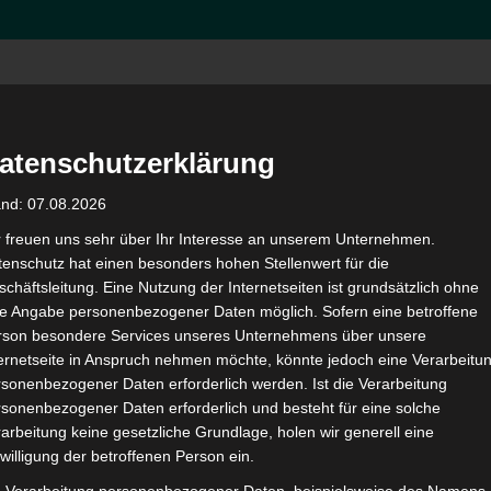
atenschutzerklärung
and: 07.08.2026
sino Deutschland
r freuen uns sehr über Ihr Interesse an unserem Unternehmen.
enschutz hat einen besonders hohen Stellenwert für die
chäftsleitung. Eine Nutzung der Internetseiten ist grundsätzlich ohne
de Angabe personenbezogener Daten möglich. Sofern eine betroffene
rson besondere Services unseres Unternehmens über unsere
ternetseite in Anspruch nehmen möchte, könnte jedoch eine Verarbeitu
sino Deutschland
sonenbezogener Daten erforderlich werden. Ist die Verarbeitung
sonenbezogener Daten erforderlich und besteht für eine solche
arbeitung keine gesetzliche Grundlage, holen wir generell eine
willigung der betroffenen Person ein.