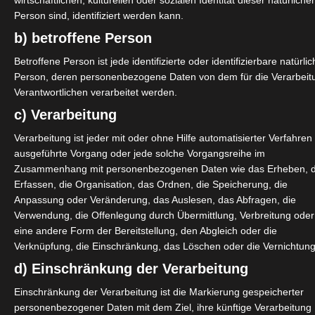
wirtschaftlichen, kulturellen oder sozialen Identität dieser natürliche
Person sind, identifiziert werden kann.
b) betroffene Person
Betroffene Person ist jede identifizierte oder identifizierbare natürli
Person, deren personenbezogene Daten von dem für die Verarbeit
Verantwortlichen verarbeitet werden.
c) Verarbeitung
Zürich
Verarbeitung ist jeder mit oder ohne Hilfe automatisierter Verfahren
ausgeführte Vorgang oder jede solche Vorgangsreihe im
Zusammenhang mit personenbezogenen Daten wie das Erheben, 
ethoden wählen und sich darauf verlassen, und wenn sie verlie
Erfassen, die Organisation, das Ordnen, die Speicherung, die
Anpassung oder Veränderung, das Auslesen, das Abfragen, die
 zurück. Online casino freispiele bei registrierung ohne einzahl
Verwendung, die Offenlegung durch Übermittlung, Verbreitung oder
 ausgewählt haben, die erste Einzahlung. Dies bedeutet, die Sie
eine andere Form der Bereitstellung, den Abgleich oder die
lung voraussichtlich etwa zweieinhalb Jahre dauern wird.
Verknüpfung, die Einschränkung, das Löschen oder die Vernichtung
d) Einschränkung der Verarbeitung
Einschränkung der Verarbeitung ist die Markierung gespeicherter
neller black-jack-spieler w
personenbezogener Daten mit dem Ziel, ihre künftige Verarbeitung