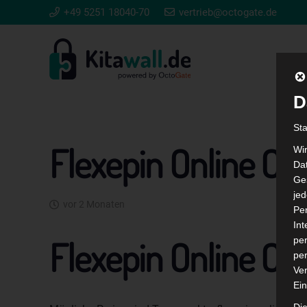
+49 5251 18040-70
vertrieb@octogate.de
D
St
Flexepin Online Ca
Wi
Dat
Ges
je
vor 2 Monaten
Pe
In
Flexepin Online Ca
per
per
Ver
Ein