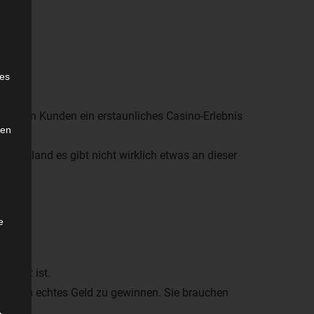
e
ies
ehenden Kunden ein erstaunliches Casino-Erlebnis
den
utschland es gibt nicht wirklich etwas an dieser
e
r Slot ist.
 sein, um echtes Geld zu gewinnen. Sie brauchen