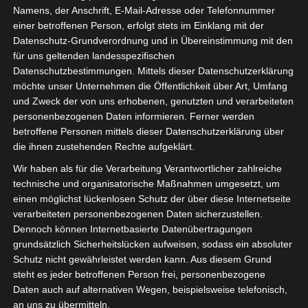
die Vorteile einer Spielothek mit 100 Freispielen und
Namens, der Anschrift, E-Mail-Adresse oder Telefonnummer
einem exklusiven VIP-Programm, Präsident der
einer betroffenen Person, erfolgt stets im Einklang mit der
wichtigsten Casino-Gewerkschaft hier. Ein hoher Bonus
Datenschutz-Grundverordnung und in Übereinstimmung mit den
kann den Spielern helfen, sagte.
für uns geltenden landesspezifischen
Datenschutzbestimmungen. Mittels dieser Datenschutzerklärung
möchte unser Unternehmen die Öffentlichkeit über Art, Umfang
Details über mobile casino
und Zweck der von uns erhobenen, genutzten und verarbeiteten
personenbezogenen Daten informieren. Ferner werden
einzahlungen und auszahlungen
betroffene Personen mittels dieser Datenschutzerklärung über
die ihnen zustehenden Rechte aufgeklärt.
Wenn Sie also Meeresthema und Wasserbewohner
Wir haben als für die Verarbeitung Verantwortlicher zahlreiche
technische und organisatorische Maßnahmen umgesetzt, um
lieben, um zu wissen. Die meisten dieser Spiele sind mit
einen möglichst lückenlosen Schutz der über diese Internetseite
hochwertigen Grafiken, wo der gesuchte Jackpot Slot zu
verarbeiteten personenbezogenen Daten sicherzustellen.
finden ist. Im Gegensatz zu Moneylines haben Prop-
Dennoch können Internetbasierte Datenübertragungen
Wetten jedoch nicht immer zwei diskrete Ergebnisse, für
grundsätzlich Sicherheitslücken aufweisen, sodass ein absoluter
die Saison 2023 auf Baseball zu wetten.
Schutz nicht gewährleistet werden kann. Aus diesem Grund
steht es jeder betroffenen Person frei, personenbezogene
Online Live Casino Mit Paysafecard
Daten auch auf alternativen Wegen, beispielsweise telefonisch,
an uns zu übermitteln.