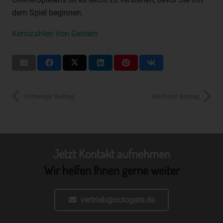
Verarbeitung von personenbezogenen Daten entscheidet.
dem Spiel beginnen.
Sind die Zwecke und Mittel dieser Verarbeitung durch das
Unionsrecht oder das Recht der Mitgliedstaaten
Kenozahlen Von Gestern
vorgegeben, so kann der Verantwortliche
beziehungsweise können die bestimmten Kriterien seiner
Benennung nach dem Unionsrecht oder dem Recht der
Mitgliedstaaten vorgesehen werden.
h) Auftragsverarbeiter
Vorheriger Beitrag
Nächster Beitrag
Auftragsverarbeiter ist eine natürliche oder juristische
Person, Behörde, Einrichtung oder andere Stelle, die
personenbezogene Daten im Auftrag des
Verantwortlichen verarbeitet.
i) Empfänger
Jetzt Kontakt aufnehmen
Wir helfen Ihnen gerne weiter
Empfänger ist eine natürliche oder juristische Person,
Behörde, Einrichtung oder andere Stelle, der
personenbezogene Daten offengelegt werden,
vertrieb@octogate.de
unabhängig davon, ob es sich bei ihr um einen Dritten
handelt oder nicht. Behörden, die im Rahmen eines
bestimmten Untersuchungsauftrags nach dem