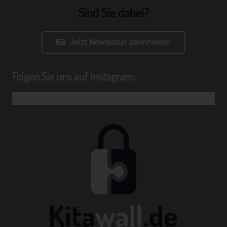
Sind Sie dabei?
Unionsrecht oder dem Recht der Mitgliedstaaten
möglicherweise personenbezogene Daten erhalten,
gelten jedoch nicht als Empfänger.
Jetzt Newsletter abonnieren!
j) Dritter
Dritter ist eine natürliche oder juristische Person,
Folgen Sie uns auf Instagram:
Behörde, Einrichtung oder andere Stelle außer der
betroffenen Person, dem Verantwortlichen, dem
Auftragsverarbeiter und den Personen, die unter der
unmittelbaren Verantwortung des Verantwortlichen oder
des Auftragsverarbeiters befugt sind, die
personenbezogenen Daten zu verarbeiten.
k) Einwilligung
Einwilligung ist jede von der betroffenen Person freiwillig
für den bestimmten Fall in informierter Weise und
unmissverständlich abgegebene Willensbekundung in
Form einer Erklärung oder einer sonstigen eindeutigen
bestätigenden Handlung, mit der die betroffene Person zu
verstehen gibt, dass sie mit der Verarbeitung der sie