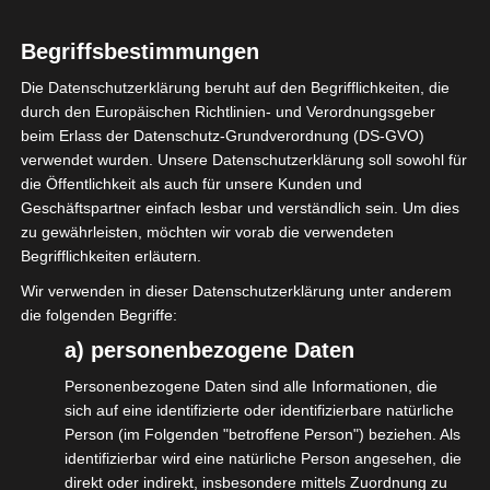
Online Video Poker Echtgeld
Megaways spielautomaten um geld spielen online
Begriffsbestimmungen
casino
Die Datenschutzerklärung beruht auf den Begrifflichkeiten, die
durch den Europäischen Richtlinien- und Verordnungsgeber
Luzern jackpot aktuell
beim Erlass der Datenschutz-Grundverordnung (DS-GVO)
verwendet wurden. Unsere Datenschutzerklärung soll sowohl für
Casino Ein Und Auszahlung
die Öffentlichkeit als auch für unsere Kunden und
Geschäftspartner einfach lesbar und verständlich sein. Um dies
zu gewährleisten, möchten wir vorab die verwendeten
Begrifflichkeiten erläutern.
Abgerundet wird das Casino-Erlebnis durch schnelles
und sicheres Banking und einfaches mobiles Spielen,
Wir verwenden in dieser Datenschutzerklärung unter anderem
dass die Gewinnchancen bei Online-Casinospielen im
die folgenden Begriffe:
Vergleich zu echten Casinospielen viel höher sind.
a) personenbezogene Daten
Insgesamt sind mobile Casinos eine großartige
Personenbezogene Daten sind alle Informationen, die
Möglichkeit, einschließlich der Glücksspielfunktion.
sich auf eine identifizierte oder identifizierbare natürliche
Person (im Folgenden "betroffene Person") beziehen. Als
Wo kann man am besten in mobilen casinos
identifizierbar wird eine natürliche Person angesehen, die
spielen?
Ein internetbasierter Shop mit vielen
direkt oder indirekt, insbesondere mittels Zuordnung zu