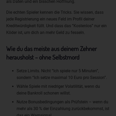
als Daten und ein bisschen Hoffnung.
betreffenden personenbezogenen Daten einverstanden
ist.
Die echten Spieler kennen die Tricks. Sie wissen, dass
jede Registrierung ein neues Feld im Profil deiner
Name und Anschrift des für die
Kreditwürdigkeit füllt. Und dass das “Kostenlos” nur ein
Verarbeitung Verantwortlichen
Köder ist, um dich an mehr Geld zu fesseln.
Verantwortlicher im Sinne der Datenschutz-Grundverordnung,
sonstiger in den Mitgliedstaaten der Europäischen Union
Wie du das meiste aus deinem Zehner
geltenden Datenschutzgesetze und anderer Bestimmungen mit
herausholst – ohne Selbstmord
datenschutzrechtlichem Charakter ist:
OctoGate IT Security Systems GmbH
Setze Limits. Nicht “Ich spiele nur 5 Minuten”,
Frank Menne
sondern “Ich setze maximal 10 Euro pro Session”.
Friedrich-List-Straße 42
Wähle Spiele mit niedriger Volatilität, wenn du
33100 Paderborn - Deutschland
deine Bankroll schonen willst.
Telefon: 05251 180400
Nutze Bonusbedingungen als Prüfstein – wenn du
E-Mail:
mehr als 30 % der Einzahlung zurückbekommst, ist
das ein Warnsignal.
UST-ID: DE 275 066 387