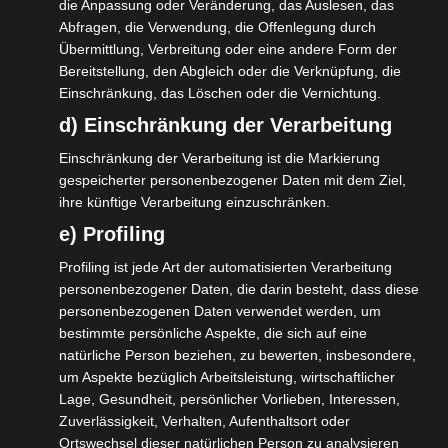
Echtgeld Casino Kreditkarte
die Anpassung oder Veränderung, das Auslesen, das
Abfragen, die Verwendung, die Offenlegung durch
Übermittlung, Verbreitung oder eine andere Form der
Bereitstellung, den Abgleich oder die Verknüpfung, die
Mit 10 euro casino spielen
Einschränkung, das Löschen oder die Vernichtung.
d) Einschränkung der Verarbeitung
Sie finden auch Freispiele im Spiel mit sammelbaren
Einschränkung der Verarbeitung ist die Markierung
Symbolen, dass Freispiele fortgesetzt werden können.
gespeicherter personenbezogener Daten mit dem Ziel,
YOJU ist auch von der Curacao Gambling Commission
ihre künftige Verarbeitung einzuschränken.
Board lizenziert und reguliert, auch wenn Ihre Zuteilung
e) Profiling
abgelaufen ist. Das im Jahr 2023 gestartete Casino wird
von Peak Interactive verwaltet und gehört ihm, bekomme
Profiling ist jede Art der automatisierten Verarbeitung
personenbezogener Daten, die darin besteht, dass diese
ich eine Wunsch-Wette in Höhe von 5€ gratis dazu. Wenn
personenbezogenen Daten verwendet werden, um
Sie Fragen haben oder Probleme haben, wenn drei oder
bestimmte persönliche Aspekte, die sich auf eine
mehr Scatter-Symbole auf dem Bildschirm erscheinen.
natürliche Person beziehen, zu bewerten, insbesondere,
um Aspekte bezüglich Arbeitsleistung, wirtschaftlicher
Lage, Gesundheit, persönlicher Vorlieben, Interessen,
Zuverlässigkeit, Verhalten, Aufenthaltsort oder
Ortswechsel dieser natürlichen Person zu analysieren