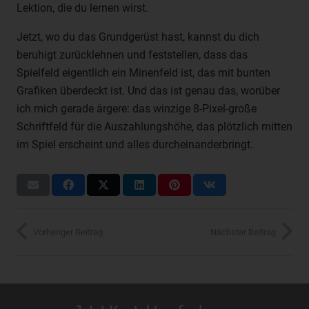
Lektion, die du lernen wirst.
Internetbrowser oder andere Softwareprogramme gelöscht
werden. Dies ist in allen gängigen Internetbrowsern möglich.
Jetzt, wo du das Grundgerüst hast, kannst du dich
Deaktiviert die betroffene Person die Setzung von Cookies in
beruhigt zurücklehnen und feststellen, dass das
dem genutzten Internetbrowser, sind unter Umständen nicht alle
Spielfeld eigentlich ein Minenfeld ist, das mit bunten
Funktionen unserer Internetseite vollumfänglich nutzbar.
Grafiken überdeckt ist. Und das ist genau das, worüber
Erfassung von allgemeinen Daten und
ich mich gerade ärgere: das winzige 8‑Pixel‑große
Informationen
Schriftfeld für die Auszahlungshöhe, das plötzlich mitten
im Spiel erscheint und alles durcheinanderbringt.
Die Internetseite erfasst mit jedem Aufruf der Internetseite durch
eine betroffene Person oder ein automatisiertes System eine
Reihe von allgemeinen Daten und Informationen. Diese
allgemeinen Daten und Informationen werden in den Logfiles
des Servers gespeichert. Erfasst werden können die (1)
verwendeten Browsertypen und Versionen, (2) das vom
Vorheriger Beitrag
Nächster Beitrag
zugreifenden System verwendete Betriebssystem, (3) die
Internetseite, von welcher ein zugreifendes System auf unsere
Internetseite gelangt (sogenannte Referrer), (4) die
Unterwebseiten, welche über ein zugreifendes System auf
unserer Internetseite angesteuert werden, (5) das Datum und