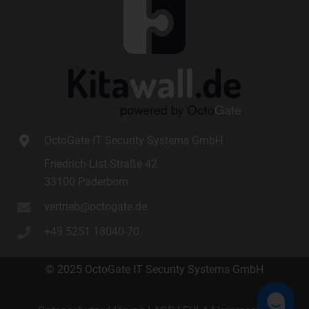
Schutzniveau für die von uns verarbeiteten personenbezogenen
Daten sicherzustellen. Die anonymen Daten der Server-Logfiles
werden getrennt von allen durch eine betroffene Person
angegebenen personenbezogenen Daten gespeichert.
Registrierung auf unserer Internetseite
Die betroffene Person hat die Möglichkeit, sich auf der
Internetseite des für die Verarbeitung Verantwortlichen unter
OctoGate IT Security Systems GmbH
Angabe von personenbezogenen Daten zu registrieren. Welche
personenbezogenen Daten dabei an den für die Verarbeitung
Friedrich-List-Straße 42
Verantwortlichen übermittelt werden, ergibt sich aus der
33100 Paderborn
jeweiligen Eingabemaske, die für die Registrierung verwendet
wird. Die von der betroffenen Person eingegebenen
vertrieb@octogate.de
personenbezogenen Daten werden ausschließlich für die
+49 5251 18040-70
interne Verwendung bei dem für die Verarbeitung
Verantwortlichen und für eigene Zwecke erhoben und
gespeichert. Der für die Verarbeitung Verantwortliche kann die
© 2025 OctoGate IT Security Systems GmbH
Weitergabe an einen oder mehrere Auftragsverarbeiter,
beispielsweise einen Paketdienstleister, veranlassen, der die
personenbezogenen Daten ebenfalls ausschließlich für eine