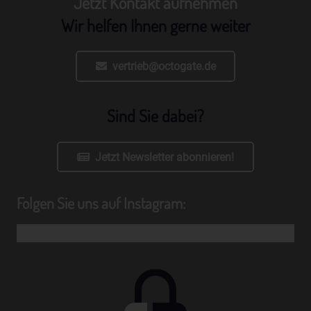
Jetzt Kontakt aufnehmen
die Uhrzeit eines Zugriffs auf die Internetseite, (6) eine Internet-
Wir helfen Ihnen gerne weiter
Protokoll-Adresse (IP-Adresse), (7) der Internet-Service-
Provider des zugreifenden Systems und (8) sonstige ähnliche
Daten und Informationen, die der Gefahrenabwehr im Falle von
vertrieb@octogate.de
Angriffen auf unsere informationstechnologischen Systeme
dienen.
Bei der Nutzung dieser allgemeinen Daten und Informationen
Sind Sie dabei?
ziehen wird keine Rückschlüsse auf die betroffene Person.
Diese Informationen werden vielmehr benötigt, um (1) die
Inhalte unserer Internetseite korrekt auszuliefern, (2) die Inhalte
Jetzt Newsletter abonnieren!
unserer Internetseite sowie die Werbung für diese zu
optimieren, (3) die dauerhafte Funktionsfähigkeit unserer
informationstechnologischen Systeme und der Technik unserer
Folgen Sie uns auf Instagram:
Internetseite zu gewährleisten sowie (4) um
Strafverfolgungsbehörden im Falle eines Cyberangriffes die zur
Strafverfolgung notwendigen Informationen bereitzustellen.
Diese anonym erhobenen Daten und Informationen werden
durch uns daher einerseits statistisch und ferner mit dem Ziel
ausgewertet, den Datenschutz und die Datensicherheit in
unserem Unternehmen zu erhöhen, um letztlich ein optimales