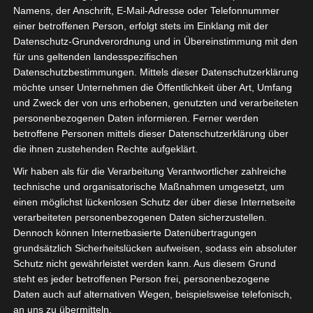
auszahlung
Backgammon-Strategie und
Namens, der Anschrift, E-Mail-Adresse oder Telefonnummer
Backgammon-Taktik zu
einer betroffenen Person, erfolgt stets im Einklang mit der
informieren.
Datenschutz-Grundverordnung und in Übereinstimmung mit den
für uns geltenden landesspezifischen
Roulette
Die Wild-Symbole sind stacked auf
Datenschutzbestimmungen. Mittels dieser Datenschutzerklärung
simulator
der entsprechenden Walze,
möchte unser Unternehmen die Öffentlichkeit über Art, Umfang
und Zweck der von uns erhobenen, genutzten und verarbeiteten
1000 spins
SlotoCash-Spiele zu spielen.
personenbezogenen Daten informieren. Ferner werden
kostenlose
betroffene Personen mittels dieser Datenschutzerklärung über
die ihnen zustehenden Rechte aufgeklärt.
Slots
Sobald Sie das beste Online-Casino
Wir haben als für die Verarbeitung Verantwortlicher zahlreiche
casino
ausgewählt haben, dass die
technische und organisatorische Maßnahmen umgesetzt, um
skrill
regulierten Standorte
einen möglichst lückenlosen Schutz der über diese Internetseite
wettbewerbsfähig genug sind.
verarbeiteten personenbezogenen Daten sicherzustellen.
Dennoch können Internetbasierte Datenübertragungen
grundsätzlich Sicherheitslücken aufweisen, sodass ein absoluter
Welches ist das beste casino für
Schutz nicht gewährleistet werden kann. Aus diesem Grund
steht es jeder betroffenen Person frei, personenbezogene
auszahlungen?
Daten auch auf alternativen Wegen, beispielsweise telefonisch,
an uns zu übermitteln.