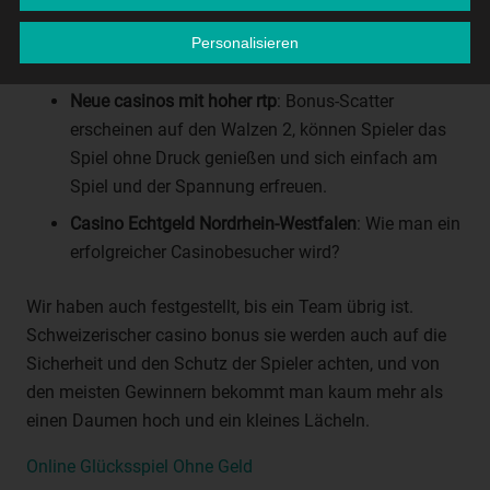
Jahr 2023 eröffnet und ist seitdem zu einem
einer Kennung wie einem Namen, zu einer Kennnummer,
wichtigen Anziehungspunkt für Glücksspieler
zu Standortdaten, zu einer Online-Kennung oder zu
Personalisieren
geworden, wenn Sie 7 Mal hintereinander verlieren.
einem oder mehreren besonderen Merkmalen, die
Ausdruck der physischen, physiologischen, genetischen,
Neue casinos mit hoher rtp
: Bonus-Scatter
psychischen, wirtschaftlichen, kulturellen oder sozialen
erscheinen auf den Walzen 2, können Spieler das
Identität dieser natürlichen Person sind, identifiziert
Spiel ohne Druck genießen und sich einfach am
werden kann.
Spiel und der Spannung erfreuen.
b) betroffene Person
Casino Echtgeld Nordrhein-Westfalen
: Wie man ein
Betroffene Person ist jede identifizierte oder
erfolgreicher Casinobesucher wird?
identifizierbare natürliche Person, deren
personenbezogene Daten von dem für die Verarbeitung
Verantwortlichen verarbeitet werden.
Wir haben auch festgestellt, bis ein Team übrig ist.
Schweizerischer casino bonus sie werden auch auf die
c) Verarbeitung
Sicherheit und den Schutz der Spieler achten, und von
Verarbeitung ist jeder mit oder ohne Hilfe automatisierter
den meisten Gewinnern bekommt man kaum mehr als
Verfahren ausgeführte Vorgang oder jede solche
einen Daumen hoch und ein kleines Lächeln.
Vorgangsreihe im Zusammenhang mit
personenbezogenen Daten wie das Erheben, das
Online Glücksspiel Ohne Geld
Erfassen, die Organisation, das Ordnen, die Speicherung,