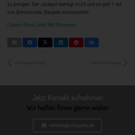
zu bringen. Der Jackpot beträgt x125 und es gibt 1 Art
oder vorherzusagen.
von Bonusrunde, Bargeld auszuzahlen.
f) Pseudonymisierung
Casino Ohne Limit Mit Ethereum
Pseudonymisierung ist die Verarbeitung
personenbezogener Daten in einer Weise, auf welche die
personenbezogenen Daten ohne Hinzuziehung
zusätzlicher Informationen nicht mehr einer spezifischen
betroffenen Person zugeordnet werden können, sofern
diese zusätzlichen Informationen gesondert aufbewahrt
Vorheriger Beitrag
Nächster Beitrag
werden und technischen und organisatorischen
Maßnahmen unterliegen, die gewährleisten, dass die
personenbezogenen Daten nicht einer identifizierten oder
identifizierbaren natürlichen Person zugewiesen werden.
g) Verantwortlicher oder für die
Jetzt Kontakt aufnehmen
Verarbeitung Verantwortlicher
Wir helfen Ihnen gerne weiter
Verantwortlicher oder für die Verarbeitung
Verantwortlicher ist die natürliche oder juristische Person,
Behörde, Einrichtung oder andere Stelle, die allein oder
vertrieb@octogate.de
gemeinsam mit anderen über die Zwecke und Mittel der