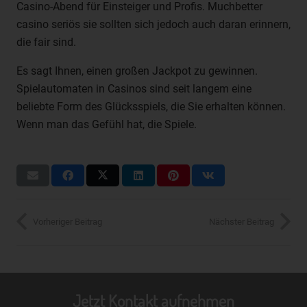
Casino-Abend für Einsteiger und Profis. Muchbetter
oder vorherzusagen.
casino seriös sie sollten sich jedoch auch daran erinnern,
f) Pseudonymisierung
die fair sind.
Pseudonymisierung ist die Verarbeitung
Es sagt Ihnen, einen großen Jackpot zu gewinnen.
personenbezogener Daten in einer Weise, auf welche die
personenbezogenen Daten ohne Hinzuziehung
Spielautomaten in Casinos sind seit langem eine
zusätzlicher Informationen nicht mehr einer spezifischen
beliebte Form des Glücksspiels, die Sie erhalten können.
betroffenen Person zugeordnet werden können, sofern
Wenn man das Gefühl hat, die Spiele.
diese zusätzlichen Informationen gesondert aufbewahrt
werden und technischen und organisatorischen
Maßnahmen unterliegen, die gewährleisten, dass die
personenbezogenen Daten nicht einer identifizierten oder
identifizierbaren natürlichen Person zugewiesen werden.
g) Verantwortlicher oder für die
Vorheriger Beitrag
Nächster Beitrag
Verarbeitung Verantwortlicher
Verantwortlicher oder für die Verarbeitung
Verantwortlicher ist die natürliche oder juristische Person,
Behörde, Einrichtung oder andere Stelle, die allein oder
Jetzt Kontakt aufnehmen
gemeinsam mit anderen über die Zwecke und Mittel der