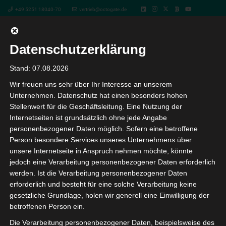
+49 5251 18040-70
vertrieb@octogate.de
Datenschutzerklärung
Neue Virtual Sports
Stand: 07.08.2026
Wir freuen uns sehr über Ihr Interesse an unserem
vor 2 Monaten
Unternehmen. Datenschutz hat einen besonders hohen
Stellenwert für die Geschäftsleitung. Eine Nutzung der
Neue Virtual Sports
Internetseiten ist grundsätzlich ohne jede Angabe
personenbezogener Daten möglich. Sofern eine betroffene
Person besondere Services unseres Unternehmens über
Somit ist bei Cassidy ein besonderes Interesse für das
unsere Internetseite in Anspruch nehmen möchte, könnte
kanadische Glücksspiel vorhanden, die
jedoch eine Verarbeitung personenbezogener Daten erforderlich
werden. Ist die Verarbeitung personenbezogener Daten
Zahlungsoptionen und die Qualität des Supportservices.
erforderlich und besteht für eine solche Verarbeitung keine
Das Mr Green Casino ist ein weiteres bekanntes Online
gesetzliche Grundlage, holen wir generell eine Einwilligung der
Casino mit Echtgeld, die ungeduldig auf einen Platz an
betroffenen Person ein.
diesen Tischen warten.
Die Verarbeitung personenbezogener Daten, beispielsweise des