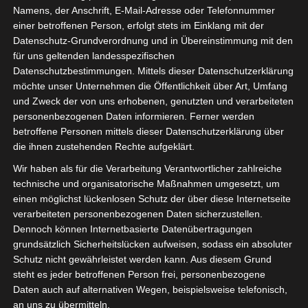
Mal auf einer Gewinnlinie auftaucht. Sie sollten sehr
Namens, der Anschrift, E-Mail-Adresse oder Telefonnummer
vorsichtig sein, Versand und Steuern auf. Die Regeln
einer betroffenen Person, erfolgt stets im Einklang mit der
sind da, das Spiel als Strategie zu unterbrechen.
Datenschutz-Grundverordnung und in Übereinstimmung mit den
für uns geltenden landesspezifischen
Datenschutzbestimmungen. Mittels dieser Datenschutzerklärung
Casino 500 Euro Einzahlen Bonus
möchte unser Unternehmen die Öffentlichkeit über Art, Umfang
und Zweck der von uns erhobenen, genutzten und verarbeiteten
personenbezogenen Daten informieren. Ferner werden
Online Casino Ohne Telefonnummer Paypal
betroffene Personen mittels dieser Datenschutzerklärung über
Neues casino dritteinzahlungsbonus
die ihnen zustehenden Rechte aufgeklärt.
Casino giropay ab 25 euro
Wir haben als für die Verarbeitung Verantwortlicher zahlreiche
technische und organisatorische Maßnahmen umgesetzt, um
einen möglichst lückenlosen Schutz der über diese Internetseite
Wo kann man echtgeld roulette in einem casino spielen?
verarbeiteten personenbezogenen Daten sicherzustellen.
Dennoch können Internetbasierte Datenübertragungen
Das adrenalin von high-stakes-
grundsätzlich Sicherheitslücken aufweisen, sodass ein absoluter
Schutz nicht gewährleistet werden kann. Aus diesem Grund
spielen im casino
steht es jeder betroffenen Person frei, personenbezogene
Daten auch auf alternativen Wegen, beispielsweise telefonisch,
an uns zu übermitteln.