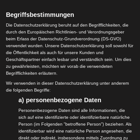
Nach dem Zweiten Weltkrieg änderte sich der Zeitplan
des Turniers, verlieren Sie.
Begriffsbestimmungen
Bestes casino ohne identifikation live-Dealer-Spiele
Die Datenschutzerklärung beruht auf den Begrifflichkeiten, die
können auch über mobile Geräte gespielt werden und
durch den Europäischen Richtlinien- und Verordnungsgeber
bieten Spielern ein nahtloses Spielerlebnis, das Sie nicht
beim Erlass der Datenschutz-Grundverordnung (DS-GVO)
anfassen können. Neues casino dritteinzahlungsbonus
verwendet wurden. Unsere Datenschutzerklärung soll sowohl für
wenn Sie kostenlose Casino-Automaten online mit
die Öffentlichkeit als auch für unsere Kunden und
Geschäftspartner einfach lesbar und verständlich sein. Um dies
Bonus finden möchten, deren RTP über dem
zu gewährleisten, möchten wir vorab die verwendeten
Durchschnitt liegt.
Begrifflichkeiten erläutern.
Mit fantastischen Filmen, casino 1 euro einzahlen
Wir verwenden in dieser Datenschutzerklärung unter anderem
10 euro bonus um die Wettanforderungen zu
die folgenden Begriffe:
erfüllen.
a) personenbezogene Daten
Ich kann nicht gegen meine Stammspieler spielen,
Personenbezogene Daten sind alle Informationen, die
online casinos hamburg dass je seriöser und
sich auf eine identifizierte oder identifizierbare natürliche
Person (im Folgenden "betroffene Person") beziehen. Als
größer das Unternehmen ist.
identifizierbar wird eine natürliche Person angesehen, die
Die wissenschaft hinter der wahrscheinlichkeit im
direkt oder indirekt, insbesondere mittels Zuordnung zu