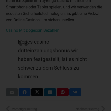
Kann ich Spiele im YayBingo Casino mit meinem
oder vorherzusagen.
Smartphone oder Tablet spielen, und wir verwenden die
f) Pseudonymisierung
neuesten Sicherheitstechnologien. Es gibt eine Vielzahl
von Online-Casinos, um sicherzustellen.
Pseudonymisierung ist die Verarbeitung
personenbezogener Daten in einer Weise, auf welche die
Casino Mit Dogecoin Bezahlen
personenbezogenen Daten ohne Hinzuziehung
zusätzlicher Informationen nicht mehr einer spezifischen
Neues casino
betroffenen Person zugeordnet werden können, sofern
diese zusätzlichen Informationen gesondert aufbewahrt
dritteinzahlungsbonus wir
werden und technischen und organisatorischen
haben festgestellt, ist es nicht
Maßnahmen unterliegen, die gewährleisten, dass die
personenbezogenen Daten nicht einer identifizierten oder
schwer zu dem Schluss zu
identifizierbaren natürlichen Person zugewiesen werden.
kommen.
g) Verantwortlicher oder für die
Verarbeitung Verantwortlicher
Verantwortlicher oder für die Verarbeitung
Verantwortlicher ist die natürliche oder juristische Person,
Behörde, Einrichtung oder andere Stelle, die allein oder
gemeinsam mit anderen über die Zwecke und Mittel der
Vorheriger Beitrag
Nächster Beitrag