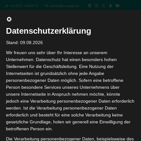
+49 5251 18040-70
vertrieb@octogate.de
Datenschutzerklärung
Online Blackjack
Stand: 09.08.2026
Wir freuen uns sehr über Ihr Interesse an unserem
Sofortüberweisung
Unternehmen. Datenschutz hat einen besonders hohen
Stellenwert für die Geschäftsleitung. Eine Nutzung der
Auszahlung
Internetseiten ist grundsätzlich ohne jede Angabe
personenbezogener Daten möglich. Sofern eine betroffene
Person besondere Services unseres Unternehmens über
vor 2 Monaten
unsere Internetseite in Anspruch nehmen möchte, könnte
Online Blackjack
jedoch eine Verarbeitung personenbezogener Daten erforderlich
werden. Ist die Verarbeitung personenbezogener Daten
erforderlich und besteht für eine solche Verarbeitung keine
Sofortüberweisung
gesetzliche Grundlage, holen wir generell eine Einwilligung der
betroffenen Person ein.
Auszahlung
Die Verarbeitung personenbezogener Daten, beispielsweise des