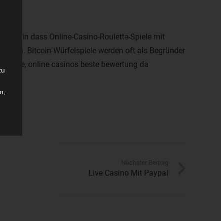
ng bitcoin dass Online-Casino-Roulette-Spiele mit
pielen. Bitcoin-Würfelspiele werden oft als Begründer
nntnisse, online casinos beste bewertung da
zu
n,
in
Nächster Beitrag
hen
Live Casino Mit Paypal