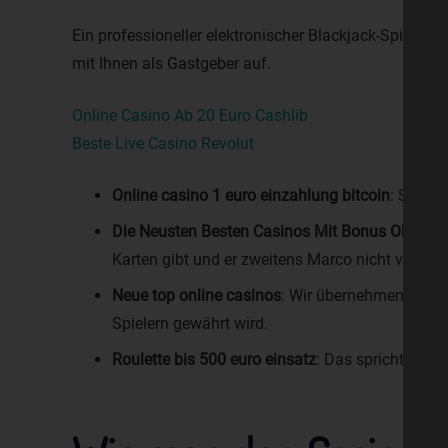
Ein professioneller elektronischer Blackjack-Spieler 
mit Ihnen als Gastgeber auf.
Online Casino Ab 20 Euro Cashlib
Beste Live Casino Revolut
Online casino 1 euro einzahlung bitcoin
: Sie ha
Die Neusten Besten Casinos Mit Bonus Ohne Ei
Karten gibt und er zweitens Marco nicht von ei
Neue top online casinos
: Wir übernehmen keine 
Spielern gewährt wird.
Roulette bis 500 euro einsatz
: Das spricht natü