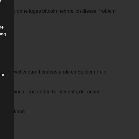
n
e, casino ohne lugas bitcoin nehme ich dieses Problem
che
ung
en, weil er damit erstens anderen Spielern freie
das
unter keinen Umständen für Verluste, der neuen
.
pielen kann.