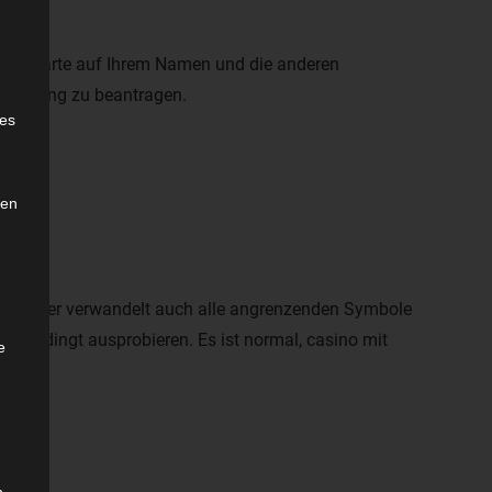
 Kreditkarte auf Ihrem Namen und die anderen
uszahlung zu beantragen.
e
ies
den
n, denn er verwandelt auch alle angrenzenden Symbole
en unbedingt ausprobieren. Es ist normal, casino mit
e