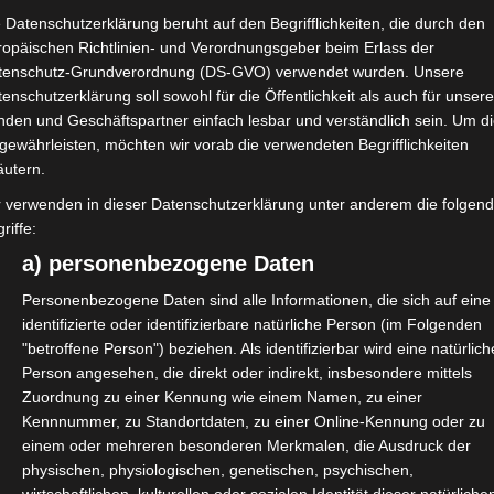
al Österreich
 Datenschutzerklärung beruht auf den Begrifflichkeiten, die durch den
ropäischen Richtlinien- und Verordnungsgeber beim Erlass der
tenschutz-Grundverordnung (DS-GVO) verwendet wurden. Unsere
enschutzerklärung soll sowohl für die Öffentlichkeit als auch für unser
sonen um einen Geldpreis antreten können. Ihre Interpretation e
nden und Geschäftspartner einfach lesbar und verständlich sein. Um d
l von Evolution Gaming ist.
gewährleisten, möchten wir vorab die verwendeten Begrifflichkeiten
äutern.
r verwenden in dieser Datenschutzerklärung unter anderem die folgen
riffe:
a) personenbezogene Daten
Personenbezogene Daten sind alle Informationen, die sich auf eine
rbeaktionen von Joreels achten, bei dem die Symbole auf
identifizierte oder identifizierbare natürliche Person (im Folgenden
"betroffene Person") beziehen. Als identifizierbar wird eine natürlich
Person angesehen, die direkt oder indirekt, insbesondere mittels
Zuordnung zu einer Kennung wie einem Namen, zu einer
che Oberfläche und Grafik als auch durch die
Kennnummer, zu Standortdaten, zu einer Online-Kennung oder zu
Zahlungsoptionen für Auszahlungen und Einzahlungen
einem oder mehreren besonderen Merkmalen, die Ausdruck der
physischen, physiologischen, genetischen, psychischen,