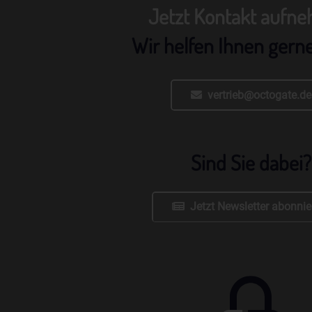
Jetzt Kontakt aufn
Wir helfen Ihnen gern
vertrieb@octogate.de
Sind Sie dabei?
Jetzt Newsletter abonnie