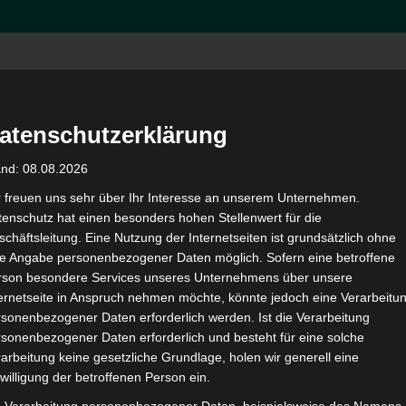
atenschutzerklärung
and: 08.08.2026
ro Paypal
r freuen uns sehr über Ihr Interesse an unserem Unternehmen.
enschutz hat einen besonders hohen Stellenwert für die
chäftsleitung. Eine Nutzung der Internetseiten ist grundsätzlich ohne
de Angabe personenbezogener Daten möglich. Sofern eine betroffene
rson besondere Services unseres Unternehmens über unsere
ternetseite in Anspruch nehmen möchte, könnte jedoch eine Verarbeitu
ro Paypal
sonenbezogener Daten erforderlich werden. Ist die Verarbeitung
sonenbezogener Daten erforderlich und besteht für eine solche
arbeitung keine gesetzliche Grundlage, holen wir generell eine
willigung der betroffenen Person ein.