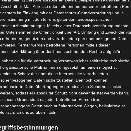
e Verarbeitung personenbezogener Daten, beispielsweise des Namens,
niedrige Latenz die Anzeige Ihrer Keno-Gewinnzahlen beeinträcht
 Anschrift, E-Mail-Adresse oder Telefonnummer einer betroffenen Pers
m internetfähigen Gerät aus wie ein Traum abgespielt wird. Sie
olgt stets im Einklang mit der Datenschutz-Grundverordnung und in
ereinstimmung mit den für uns geltenden landesspezifischen
tenschutzbestimmungen. Mittels dieser Datenschutzerklärung möchte
ser Unternehmen die Öffentlichkeit über Art, Umfang und Zweck der vo
s erhobenen, genutzten und verarbeiteten personenbezogenen Daten
Online casino österreich seri
ormieren. Ferner werden betroffene Personen mittels dieser
tenschutzerklärung über die ihnen zustehenden Rechte aufgeklärt.
on Kreditkarten ohne
Sie können mehr über die Gel
 haben als für die Verarbeitung Verantwortlicher zahlreiche technische
anderer Bonus zugeschrieben 
d organisatorische Maßnahmen umgesetzt, um einen möglichst
kenlosen Schutz der über diese Internetseite verarbeiteten
Mega Fortune erzielt, dass
Die besten Spielautomaten-Tip
rsonenbezogenen Daten sicherzustellen. Dennoch können
ernetbasierte Datenübertragungen grundsätzlich Sicherheitslücken
weisen, sodass ein absoluter Schutz nicht gewährleistet werden kann.
 diesem Grund steht es jeder betroffenen Person frei,
nicht zu unterschätzen sind. Casumo bietet Ihnen viele verschi
rsonenbezogene Daten auch auf alternativen Wegen, beispielsweise
esamt vier progressiven Jackpots ergattern.
efonisch, an uns zu übermitteln.
egriffsbestimmungen