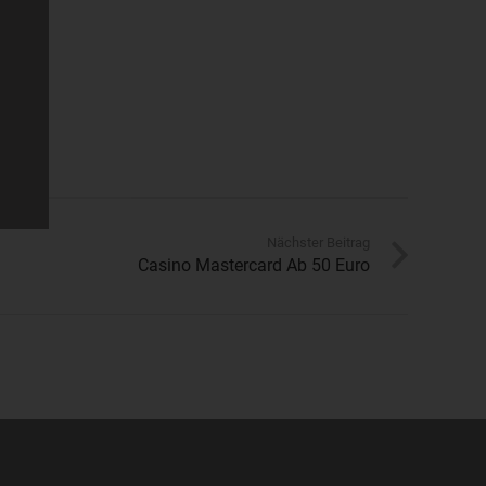
zu
n,
Nächster Beitrag
Casino Mastercard Ab 50 Euro
in
hen