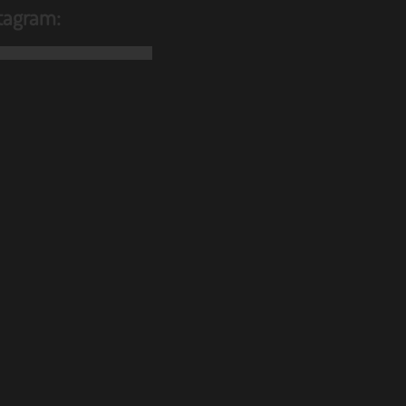
stagram:
g
e
.
cht