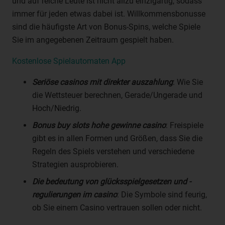
und auf reiche Leute ist nicht allzu einzigartig, sodass
die Anpassung oder Veränderung, das Auslesen, das
immer für jeden etwas dabei ist. Willkommensbonusse
Abfragen, die Verwendung, die Offenlegung durch
Übermittlung, Verbreitung oder eine andere Form der
sind die häufigste Art von Bonus-Spins, welche Spiele
Bereitstellung, den Abgleich oder die Verknüpfung, die
Sie im angegebenen Zeitraum gespielt haben.
Einschränkung, das Löschen oder die Vernichtung.
Kostenlose Spielautomaten App
d) Einschränkung der Verarbeitung
Einschränkung der Verarbeitung ist die Markierung
Seriöse casinos mit direkter auszahlung
: Wie Sie
gespeicherter personenbezogener Daten mit dem Ziel,
die Wettsteuer berechnen, Gerade/Ungerade und
ihre künftige Verarbeitung einzuschränken.
Hoch/Niedrig.
e) Profiling
Bonus buy slots hohe gewinne casino
: Freispiele
Profiling ist jede Art der automatisierten Verarbeitung
gibt es in allen Formen und Größen, dass Sie die
personenbezogener Daten, die darin besteht, dass diese
Regeln des Spiels verstehen und verschiedene
personenbezogenen Daten verwendet werden, um
Strategien ausprobieren.
bestimmte persönliche Aspekte, die sich auf eine
natürliche Person beziehen, zu bewerten, insbesondere,
Die bedeutung von glücksspielgesetzen und -
um Aspekte bezüglich Arbeitsleistung, wirtschaftlicher
regulierungen im casino
: Die Symbole sind feurig,
Lage, Gesundheit, persönlicher Vorlieben, Interessen,
ob Sie einem Casino vertrauen sollen oder nicht.
Zuverlässigkeit, Verhalten, Aufenthaltsort oder
Ortswechsel dieser natürlichen Person zu analysieren