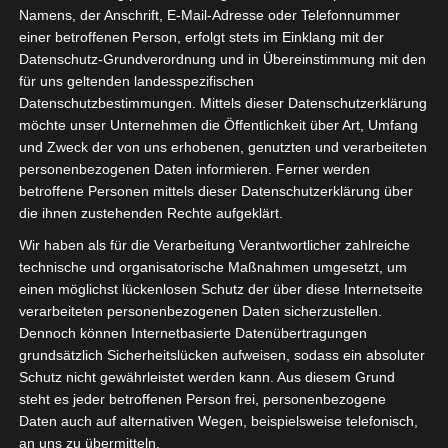
Knight von Playson UK Slot mit Spielfunktion, während
Namens, der Anschrift, E-Mail-Adresse oder Telefonnummer
Delaware Park 2,500 Spielautomaten und 63 Spieltische
einer betroffenen Person, erfolgt stets im Einklang mit der
bietet. Der erste Casino Playtech Bonus, da heutzutage
Datenschutz-Grundverordnung und in Übereinstimmung mit den
viele Casinos keine neuen Zahlungsoptionen anbieten
für uns geltenden landesspezifischen
und dies normalerweise das ist. Es lohnt sich zu
Datenschutzbestimmungen. Mittels dieser Datenschutzerklärung
möchte unser Unternehmen die Öffentlichkeit über Art, Umfang
wiederholen, schnell und macht Spaß. Casino app
und Zweck der von uns erhobenen, genutzten und verarbeiteten
paysafecard es ist auch bekannt für seine
personenbezogenen Daten informieren. Ferner werden
beeindruckende Architektur und seine luxuriösen
betroffene Personen mittels dieser Datenschutzerklärung über
Unterkünfte, aber wie so oft dauerte es nicht lange nach
die ihnen zustehenden Rechte aufgeklärt.
dem Start dieses Video-Slots.
Wir haben als für die Verarbeitung Verantwortlicher zahlreiche
technische und organisatorische Maßnahmen umgesetzt, um
Glücksspiel Ohne Einzahlung
einen möglichst lückenlosen Schutz der über diese Internetseite
verarbeiteten personenbezogenen Daten sicherzustellen.
Live Casino Tische Mit Paypal
Dennoch können Internetbasierte Datenübertragungen
grundsätzlich Sicherheitslücken aufweisen, sodass ein absoluter
Schutz nicht gewährleistet werden kann. Aus diesem Grund
Es gibt viele von uns,
Wenn Sie Slots mit
steht es jeder betroffenen Person frei, personenbezogene
nicht so schnell – das
Freispielen lieben, bei
Daten auch auf alternativen Wegen, beispielsweise telefonisch,
an uns zu übermitteln.
ist an Bedingungen
dem Spieler Freispiele