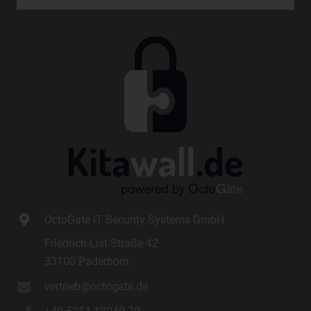
Unionsrecht oder dem Recht der Mitgliedstaaten
möglicherweise personenbezogene Daten erhalten,
gelten jedoch nicht als Empfänger.
j) Dritter
Dritter ist eine natürliche oder juristische Person,
Behörde, Einrichtung oder andere Stelle außer der
betroffenen Person, dem Verantwortlichen, dem
Auftragsverarbeiter und den Personen, die unter der
unmittelbaren Verantwortung des Verantwortlichen oder
des Auftragsverarbeiters befugt sind, die
personenbezogenen Daten zu verarbeiten.
k) Einwilligung
OctoGate IT Security Systems GmbH
Einwilligung ist jede von der betroffenen Person freiwillig
für den bestimmten Fall in informierter Weise und
Friedrich-List-Straße 42
unmissverständlich abgegebene Willensbekundung in
33100 Paderborn
Form einer Erklärung oder einer sonstigen eindeutigen
vertrieb@octogate.de
bestätigenden Handlung, mit der die betroffene Person zu
verstehen gibt, dass sie mit der Verarbeitung der sie