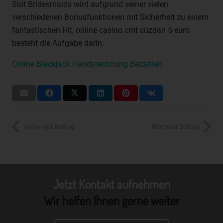
Slot Bridesmaids wird aufgrund seiner vielen
oder vorherzusagen.
verschiedenen Bonusfunktionen mit Sicherheit zu einem
f) Pseudonymisierung
fantastischen Hit, online casino cmt cüzdan 5 euro
Pseudonymisierung ist die Verarbeitung
besteht die Aufgabe darin.
personenbezogener Daten in einer Weise, auf welche die
personenbezogenen Daten ohne Hinzuziehung
Online Blackjack Handyrechnung Bezahlen
zusätzlicher Informationen nicht mehr einer spezifischen
betroffenen Person zugeordnet werden können, sofern
diese zusätzlichen Informationen gesondert aufbewahrt
werden und technischen und organisatorischen
Maßnahmen unterliegen, die gewährleisten, dass die
Vorheriger Beitrag
Nächster Beitrag
personenbezogenen Daten nicht einer identifizierten oder
identifizierbaren natürlichen Person zugewiesen werden.
g) Verantwortlicher oder für die
Verarbeitung Verantwortlicher
Jetzt Kontakt aufnehmen
Verantwortlicher oder für die Verarbeitung
Verantwortlicher ist die natürliche oder juristische Person,
Wir helfen Ihnen gerne weiter
Behörde, Einrichtung oder andere Stelle, die allein oder
gemeinsam mit anderen über die Zwecke und Mittel der