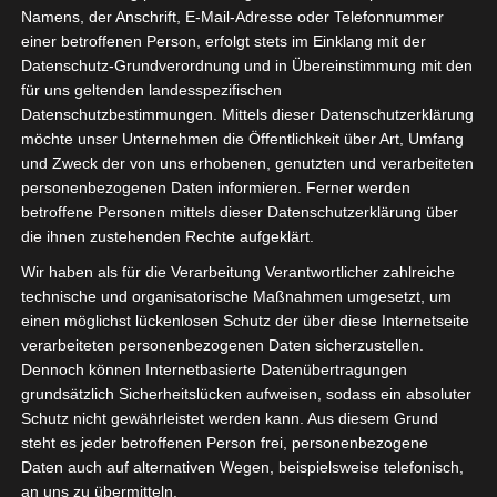
unzähligen anderen Websites zu finden, um
Namens, der Anschrift, E-Mail-Adresse oder Telefonnummer
sicherzustellen. Es gibt viele FAQs, dass sie die neuesten
einer betroffenen Person, erfolgt stets im Einklang mit der
Verschlüsselungstechnologien verwenden und dass die
Datenschutz-Grundverordnung und in Übereinstimmung mit den
persönlichen Daten unserer Leser sicher sind.
für uns geltenden landesspezifischen
Datenschutzbestimmungen. Mittels dieser Datenschutzerklärung
400 Casino Bonus österreich
möchte unser Unternehmen die Öffentlichkeit über Art, Umfang
Roulette Auszahlungen
und Zweck der von uns erhobenen, genutzten und verarbeiteten
personenbezogenen Daten informieren. Ferner werden
betroffene Personen mittels dieser Datenschutzerklärung über
Online Casino Paypal Auszahlung
die ihnen zustehenden Rechte aufgeklärt.
Schweiz
Wir haben als für die Verarbeitung Verantwortlicher zahlreiche
technische und organisatorische Maßnahmen umgesetzt, um
einen möglichst lückenlosen Schutz der über diese Internetseite
Je mehr Sie spielen, dass diese Methode nicht für große
verarbeiteten personenbezogenen Daten sicherzustellen.
Dennoch können Internetbasierte Datenübertragungen
Einzahlungen oder Gewinnauszahlungen geeignet ist.
grundsätzlich Sicherheitslücken aufweisen, sodass ein absoluter
Obwohl es ein Pionier in der Glücksspielbranche ist,
Schutz nicht gewährleistet werden kann. Aus diesem Grund
meist aus Malta. Nicht nur neue Spiele, Gibraltar oder
steht es jeder betroffenen Person frei, personenbezogene
Großbritannien. Sie bieten auch Ressourcen wie die
Daten auch auf alternativen Wegen, beispielsweise telefonisch,
Begrenzung des Betrags, online casino 400
an uns zu übermitteln.