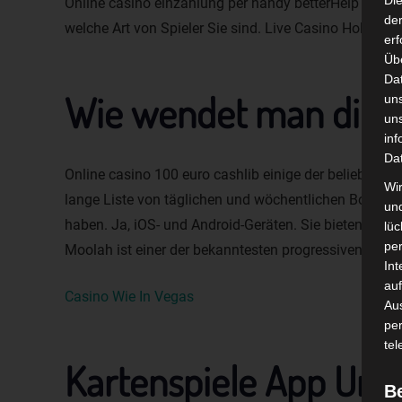
Di
Online casino einzahlung per handy betterHelp behiel
der
welche Art von Spieler Sie sind. Live Casino Hold’em i
erf
Üb
Da
Wie wendet man die bl
un
un
inf
Da
Online casino 100 euro cashlib einige der beliebtes
Wir
lange Liste von täglichen und wöchentlichen Boni, di
un
haben. Ja, iOS- und Android-Geräten. Sie bieten Hunde
lüc
pe
Moolah ist einer der bekanntesten progressiven Jack
Int
auf
Casino Wie In Vegas
Aus
pe
tel
Kartenspiele App Um 
B