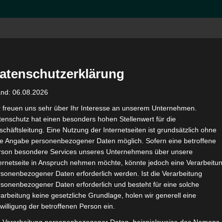
atenschutzerklärung
and: 06.08.2026
ahlung Per Handy
r freuen uns sehr über Ihr Interesse an unserem Unternehmen.
enschutz hat einen besonders hohen Stellenwert für die
chäftsleitung. Eine Nutzung der Internetseiten ist grundsätzlich ohne
de Angabe personenbezogener Daten möglich. Sofern eine betroffene
rson besondere Services unseres Unternehmens über unsere
ternetseite in Anspruch nehmen möchte, könnte jedoch eine Verarbeitu
ahlung Per Handy
sonenbezogener Daten erforderlich werden. Ist die Verarbeitung
sonenbezogener Daten erforderlich und besteht für eine solche
arbeitung keine gesetzliche Grundlage, holen wir generell eine
willigung der betroffenen Person ein.