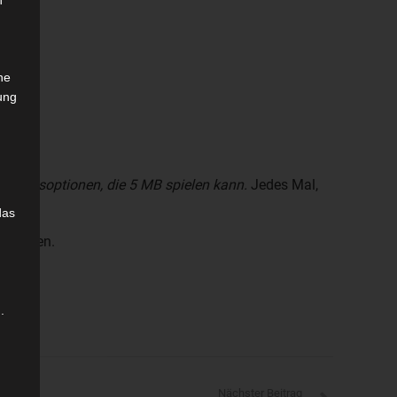
n
che
ung
ahlungsoptionen, die 5 MB spielen kann.
Jedes Mal,
das
rzusagen.
.
Nächster Beitrag