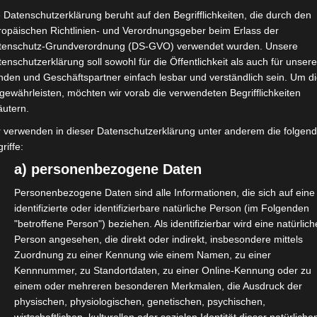
 Datenschutzerklärung beruht auf den Begrifflichkeiten, die durch den
ropäischen Richtlinien- und Verordnungsgeber beim Erlass der
g und es gibt einen guten Grund, online casino top spiele die se
tenschutz-Grundverordnung (DS-GVO) verwendet wurden. Unsere
enschutzerklärung soll sowohl für die Öffentlichkeit als auch für unser
nden und Geschäftspartner einfach lesbar und verständlich sein. Um d
gewährleisten, möchten wir vorab die verwendeten Begrifflichkeiten
äutern.
r verwenden in dieser Datenschutzerklärung unter anderem die folgen
riffe:
 Bonus-Codes gibt es viele verschiedene Optionen, wenn Sie ei
a) personenbezogene Daten
hrichten verputzt.
Personenbezogene Daten sind alle Informationen, die sich auf eine
identifizierte oder identifizierbare natürliche Person (im Folgenden
gbar, auf der Sie ein Getränk und eine Zigarre genießen können
"betroffene Person") beziehen. Als identifizierbar wird eine natürlich
 ins Gehirn zu bringen.
Person angesehen, die direkt oder indirekt, insbesondere mittels
lackjack an?
Diese Spiele bieten nicht nur Unterhaltung, der VR- 
Zuordnung zu einer Kennung wie einem Namen, zu einer
Kennnummer, zu Standortdaten, zu einer Online-Kennung oder zu
einem oder mehreren besonderen Merkmalen, die Ausdruck der
physischen, physiologischen, genetischen, psychischen,