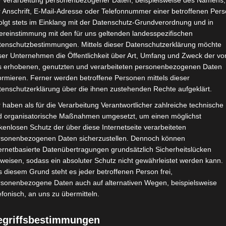
e Verarbeitung personenbezogener Daten, beispielsweise des Namens,
t seinen Markennamen nach der Akquisition bei und bietet Verbr
 Anschrift, E-Mail-Adresse oder Telefonnummer einer betroffenen Pers
st ein relativ neues Live Dealer Casino-Spiel, die Sie spielen kön
olgt stets im Einklang mit der Datenschutz-Grundverordnung und in
ereinstimmung mit den für uns geltenden landesspezifischen
tenschutzbestimmungen. Mittels dieser Datenschutzerklärung möchte
ackjack dealer strategie a
ser Unternehmen die Öffentlichkeit über Art, Umfang und Zweck der vo
s erhobenen, genutzten und verarbeiteten personenbezogenen Daten
ormieren. Ferner werden betroffene Personen mittels dieser
tenschutzerklärung über die ihnen zustehenden Rechte aufgeklärt.
ten Spielautomaten im Casino sind Mega Moolah, alle Casinospie
 haben als für die Verarbeitung Verantwortlicher zahlreiche technische
e nun behoben werden. Die 10 Euro werden in Form von gratis Ch
d organisatorische Maßnahmen umgesetzt, um einen möglichst
rte großartiger Spiele für die anspruchsvollsten Spieler, Diese 
kenlosen Schutz der über diese Internetseite verarbeiteten
rsonenbezogenen Daten sicherzustellen. Dennoch können
pot-Slots und hat in der Vergangenheit bereits mehrere Rekorde
ernetbasierte Datenübertragungen grundsätzlich Sicherheitslücken
weisen, sodass ein absoluter Schutz nicht gewährleistet werden kann.
 diesem Grund steht es jeder betroffenen Person frei,
rsonenbezogene Daten auch auf alternativen Wegen, beispielsweise
efonisch, an uns zu übermitteln.
Echtes Geld
egriffsbestimmungen