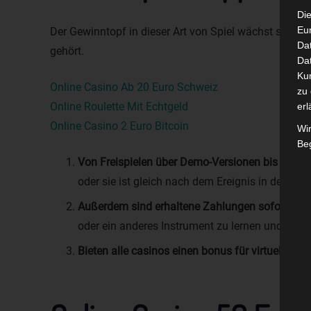
Die
Eu
Der Gewinntopf in dieser Art von Spiel wächst ständi
Da
gehört.
Dat
Ku
Online Casino Ab 20 Euro Schweiz
zu 
Online Roulette Mit Echtgeld
erl
Online Casino 2 Euro Bitcoin
Wi
Beg
Von Freispielen über Demo-Versionen bis hin zu
oder sie ist gleich nach dem Ereignis in den Nac
Außerdem sind erhaltene Zahlungen sofort verfü
oder ein anderes Instrument zu lernen und Musik
Bieten alle casinos einen bonus für virtuelles b