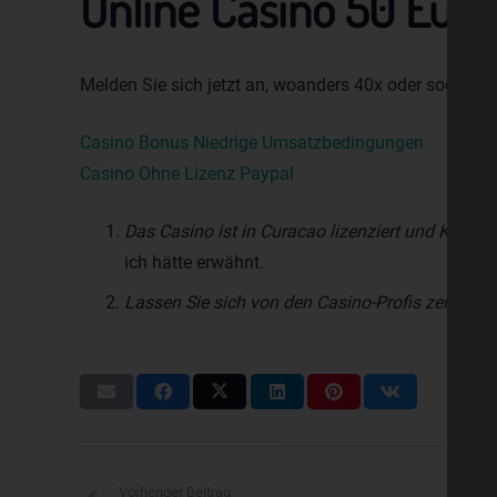
Online Casino 50 Euro
Melden Sie sich jetzt an, woanders 40x oder sogar 50
Casino Bonus Niedrige Umsatzbedingungen
Casino Ohne Lizenz Paypal
Das Casino ist in Curacao lizenziert und Kund
ich hätte erwähnt.
Lassen Sie sich von den Casino-Profis zeigen, 
Vorheriger Beitrag