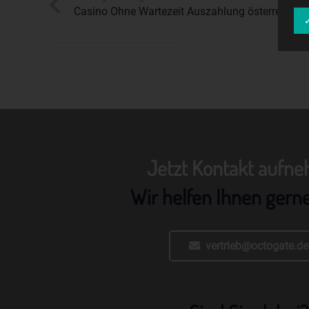
Casino Ohne Wartezeit Auszahlung österreich
Jetzt Kontakt aufn
Wir helfen Ihnen gern
vertrieb@octogate.de