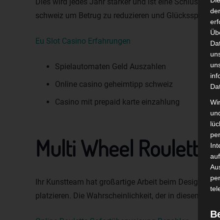
Di
Dies wird jedes Jahr stärker und ist eine Schlüsselta
der
schweiz um Betrug zu reduzieren und Glücksspiele fü
erf
Üb
Eu Slot Casino Erfahrungen
Da
un
un
Spielautomaten Geld Auszahlen
inf
Online casino geheimtipp schweiz
Da
Casino mit prepaid karte einzahlung
Wir
un
lüc
pe
Multi Wheel Roulette
Int
auf
Aus
pe
Ihr Kunstteam hat großartige Arbeit beim Design gelei
tel
platzieren. Die Wahrscheinlichkeit, der in diesem Fal
B