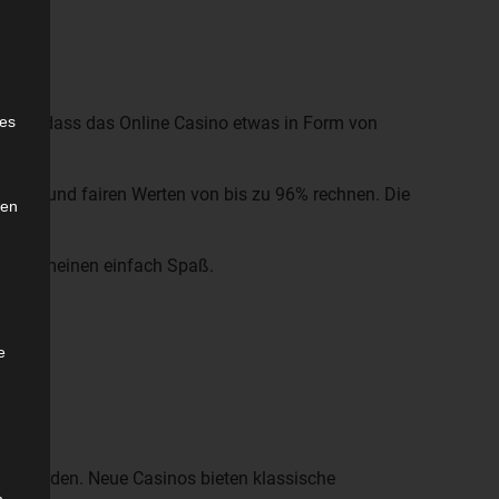
e
eben, dass das Online Casino etwas in Form von
ies
hohen und fairen Werten von bis zu 96% rechnen. Die
den
en.
m Allgemeinen einfach Spaß.
e
en werden. Neue Casinos bieten klassische