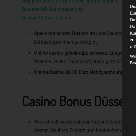
Online Roulette Sofortüberweisung Bezahlen
Die
Roulette Mit Handyrechnung
Eu
Casino 30 Euro Litecoin
Da
Dat
Spiele mit echten Dealern im Live-Casino:
Für di
Ku
zu 
Echtgeldgewinnen zurückgibt.
erl
Online casino geheimtipp schweiz:
Einige der B
Wi
Welt der Online-Casinos ist ständig im Wandel u
Beg
Online Casino Ab 10 Euro Handyrechnung:
Die d
Casino Bonus Düsseld
Wie schnell werden bitcoin transaktionen im on
Setzen Sie Ihren Einsatz und beobachten Sie, 