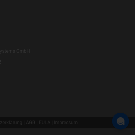
g
e
 Systems GmbH
.
cht
2
zerklärung
|
AGB
|
EULA
|
Impressum