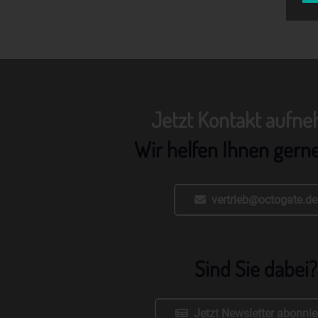
Jetzt Kontakt aufn
Wir helfen Ihnen gern
vertrieb@octogate.de
Sind Sie dabei?
Jetzt Newsletter abonnie