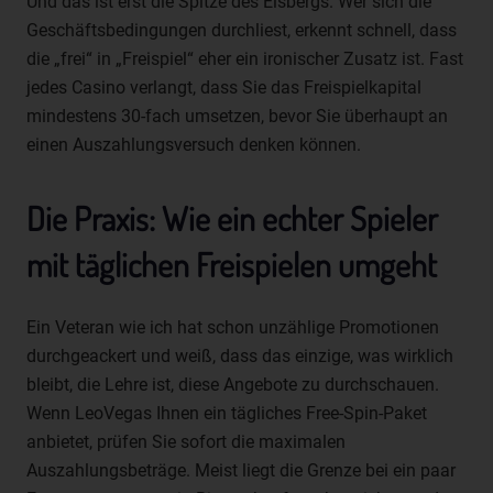
Und das ist erst die Spitze des Eisbergs. Wer sich die
Geschäftsbedingungen durchliest, erkennt schnell, dass
Cookies
die „frei“ in „Freispiel“ eher ein ironischer Zusatz ist. Fast
jedes Casino verlangt, dass Sie das Freispielkapital
Die Internetseiten verwenden Cookies. Cookies sind
Textdateien, welche über einen Internetbrowser auf einem
mindestens 30‑fach umsetzen, bevor Sie überhaupt an
Computersystem abgelegt und gespeichert werden.
einen Auszahlungsversuch denken können.
Zahlreiche Internetseiten und Server verwenden Cookies. Viele
Cookies enthalten eine sogenannte Cookie-ID. Eine Cookie-ID
Die Praxis: Wie ein echter Spieler
ist eine eindeutige Kennung des Cookies. Sie besteht aus einer
Zeichenfolge, durch welche Internetseiten und Server dem
mit täglichen Freispielen umgeht
konkreten Internetbrowser zugeordnet werden können, in dem
das Cookie gespeichert wurde. Dies ermöglicht es den
besuchten Internetseiten und Servern, den individuellen
Ein Veteran wie ich hat schon unzählige Promotionen
Browser der betroffenen Person von anderen Internetbrowsern,
durchgeackert und weiß, dass das einzige, was wirklich
die andere Cookies enthalten, zu unterscheiden. Ein bestimmter
bleibt, die Lehre ist, diese Angebote zu durchschauen.
Internetbrowser kann über die eindeutige Cookie-ID
Wenn LeoVegas Ihnen ein tägliches Free‑Spin-Paket
wiedererkannt und identifiziert werden.
anbietet, prüfen Sie sofort die maximalen
Durch den Einsatz von Cookies kann den Nutzern dieser
Auszahlungsbeträge. Meist liegt die Grenze bei ein paar
Internetseite nutzerfreundlichere Services bereitstellen, die ohne