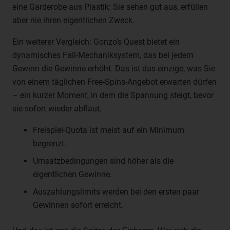
betreffenden personenbezogenen Daten einverstanden
eine Garderobe aus Plastik: Sie sehen gut aus, erfüllen
ist.
aber nie ihren eigentlichen Zweck.
Ein weiterer Vergleich: Gonzo’s Quest bietet ein
Name und Anschrift des für die
dynamisches Fall-Mechaniksystem, das bei jedem
Verarbeitung Verantwortlichen
Gewinn die Gewinne erhöht. Das ist das einzige, was Sie
Verantwortlicher im Sinne der Datenschutz-Grundverordnung,
von einem täglichen Free-Spins-Angebot erwarten dürfen
sonstiger in den Mitgliedstaaten der Europäischen Union
– ein kurzer Moment, in dem die Spannung steigt, bevor
geltenden Datenschutzgesetze und anderer Bestimmungen mit
sie sofort wieder abflaut.
datenschutzrechtlichem Charakter ist:
Freispiel-Quota ist meist auf ein Minimum
OctoGate IT Security Systems GmbH
begrenzt.
Frank Menne
Umsatzbedingungen sind höher als die
Friedrich-List-Straße 42
eigentlichen Gewinne.
33100 Paderborn - Deutschland
Auszahlungslimits werden bei den ersten paar
Telefon: 05251 180400
Gewinnen sofort erreicht.
E-Mail:
UST-ID: DE 275 066 387