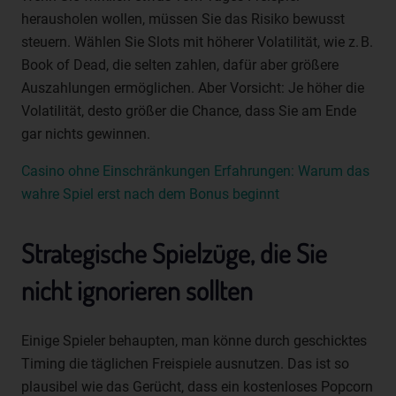
Internetbrowser oder andere Softwareprogramme gelöscht
herausholen wollen, müssen Sie das Risiko bewusst
werden. Dies ist in allen gängigen Internetbrowsern möglich.
steuern. Wählen Sie Slots mit höherer Volatilität, wie z. B.
Deaktiviert die betroffene Person die Setzung von Cookies in
Book of Dead, die selten zahlen, dafür aber größere
dem genutzten Internetbrowser, sind unter Umständen nicht alle
Auszahlungen ermöglichen. Aber Vorsicht: Je höher die
Funktionen unserer Internetseite vollumfänglich nutzbar.
Volatilität, desto größer die Chance, dass Sie am Ende
gar nichts gewinnen.
Erfassung von allgemeinen Daten und
Informationen
Casino ohne Einschränkungen Erfahrungen: Warum das
Die Internetseite erfasst mit jedem Aufruf der Internetseite durch
wahre Spiel erst nach dem Bonus beginnt
eine betroffene Person oder ein automatisiertes System eine
Reihe von allgemeinen Daten und Informationen. Diese
Strategische Spielzüge, die Sie
allgemeinen Daten und Informationen werden in den Logfiles
des Servers gespeichert. Erfasst werden können die (1)
nicht ignorieren sollten
verwendeten Browsertypen und Versionen, (2) das vom
zugreifenden System verwendete Betriebssystem, (3) die
Internetseite, von welcher ein zugreifendes System auf unsere
Einige Spieler behaupten, man könne durch geschicktes
Internetseite gelangt (sogenannte Referrer), (4) die
Timing die täglichen Freispiele ausnutzen. Das ist so
Unterwebseiten, welche über ein zugreifendes System auf
unserer Internetseite angesteuert werden, (5) das Datum und
plausibel wie das Gerücht, dass ein kostenloses Popcorn