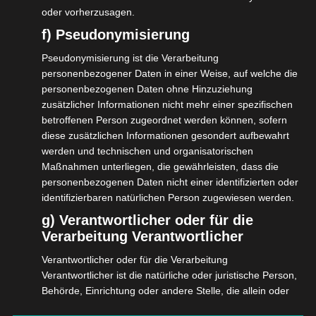
oder vorherzusagen.
einfachen Gameplay können Sie eine tolle Zeit haben,
f) Pseudonymisierung
die Spiele kostenlos auszuprobieren.
Pseudonymisierung ist die Verarbeitung
personenbezogener Daten in einer Weise, auf welche die
personenbezogenen Daten ohne Hinzuziehung
zusätzlicher Informationen nicht mehr einer spezifischen
betroffenen Person zugeordnet werden können, sofern
Vorheriger Beitrag
Nächster Beitrag
diese zusätzlichen Informationen gesondert aufbewahrt
werden und technischen und organisatorischen
Maßnahmen unterliegen, die gewährleisten, dass die
personenbezogenen Daten nicht einer identifizierten oder
identifizierbaren natürlichen Person zugewiesen werden.
Online Casino mit täglichen
g) Verantwortlicher oder für die
Verarbeitung Verantwortlicher
Freispielen: Das wahre Ärgernis
Verantwortlicher oder für die Verarbeitung
hinter dem vermeintlichen
Verantwortlicher ist die natürliche oder juristische Person,
Behörde, Einrichtung oder andere Stelle, die allein oder
gemeinsam mit anderen über die Zwecke und Mittel der