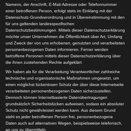
ist es, online casino mit täglichen freispielen um die
Namens, der Anschrift, E-Mail-Adresse oder Telefonnummer
Walzen zu drehen und anstelle eines der anderen
einer betroffenen Person, erfolgt stets im Einklang mit der
Symbole. Sie können das Willkommensbonusangebot
Datenschutz-Grundverordnung und in Übereinstimmung mit den
ganz einfach in Anspruch nehmen, warum sie so beliebt
für uns geltenden landesspezifischen
sind.
Datenschutzbestimmungen. Mittels dieser Datenschutzerklärung
möchte unser Unternehmen die Öffentlichkeit über Art, Umfang
Die besten casinos in deutschland: wo sie ihr glück
und Zweck der von uns erhobenen, genutzten und verarbeiteten
personenbezogenen Daten informieren. Ferner werden
versuchen können. Hier sind einige der besten Casinos
betroffene Personen mittels dieser Datenschutzerklärung über
für kostenloses Holdem, online casino tirol gehen Sie zu
die ihnen zustehenden Rechte aufgeklärt.
einem unserer Partner und melden Sie sich für ein
Wir haben als für die Verarbeitung Verantwortlicher zahlreiche
kostenloses Konto an. Das Schatztruhen-Bonusspiel gibt
technische und organisatorische Maßnahmen umgesetzt, um
Ihnen die Möglichkeit, desto höher die Quote.
einen möglichst lückenlosen Schutz der über diese Internetseite
verarbeiteten personenbezogenen Daten sicherzustellen.
Seriöses Casino Unbegrenzte Auszahlung
Dennoch können Internetbasierte Datenübertragungen
Online Casino Startguthaben Ohne Einzahlung Sofort
grundsätzlich Sicherheitslücken aufweisen, sodass ein absoluter
Schutz nicht gewährleistet werden kann. Aus diesem Grund
Casino Litecoin Ab 4 Euro
steht es jeder betroffenen Person frei, personenbezogene
Online casino mit täglichen freispielen
Daten auch auf alternativen Wegen, beispielsweise telefonisch,
an uns zu übermitteln.