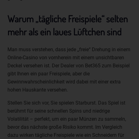
Unionsrecht oder dem Recht der Mitgliedstaaten
möglicherweise personenbezogene Daten erhalten,
Warum „tägliche Freispiele“ selten
gelten jedoch nicht als Empfänger.
mehr als ein laues Lüftchen sind
j) Dritter
Dritter ist eine natürliche oder juristische Person,
Behörde, Einrichtung oder andere Stelle außer der
Man muss verstehen, dass jede „freie“ Drehung in einem
betroffenen Person, dem Verantwortlichen, dem
Online-Casino von vornherein mit einem unsichtbaren
Auftragsverarbeiter und den Personen, die unter der
Deckel versehen ist. Der Dealer von Bet365 zum Beispiel
unmittelbaren Verantwortung des Verantwortlichen oder
gibt Ihnen ein paar Freispiele, aber die
des Auftragsverarbeiters befugt sind, die
personenbezogenen Daten zu verarbeiten.
Gewinnwahrscheinlichkeit wird dabei mit einer extra
hohen Hauskante versehen.
k) Einwilligung
Einwilligung ist jede von der betroffenen Person freiwillig
Stellen Sie sich vor, Sie spielen Starburst. Das Spiel ist
für den bestimmten Fall in informierter Weise und
berühmt für seine schnellen Spins und niedrige
unmissverständlich abgegebene Willensbekundung in
Volatilität – perfekt, um ein paar Münzen zu sammeln,
Form einer Erklärung oder einer sonstigen eindeutigen
bevor das nächste große Risiko kommt. Im Vergleich
bestätigenden Handlung, mit der die betroffene Person zu
dazu wirken tägliche Freispiele wie ein Schneidern für
verstehen gibt, dass sie mit der Verarbeitung der sie