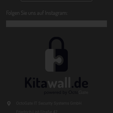
Sache nur registrierten Benutzern angeboten werden können.
Registrierten Personen steht die Möglichkeit frei, die bei der
Folgen Sie uns auf Instagram:
Registrierung angegebenen personenbezogenen Daten
jederzeit abzuändern oder vollständig aus dem Datenbestand
des für die Verarbeitung Verantwortlichen löschen zu lassen.
Der für die Verarbeitung Verantwortliche erteilt jeder betroffenen
Person jederzeit auf Anfrage Auskunft darüber, welche
personenbezogenen Daten über die betroffene Person
gespeichert sind. Ferner berichtigt oder löscht der für die
Verarbeitung Verantwortliche personenbezogene Daten auf
Wunsch oder Hinweis der betroffenen Person, soweit dem keine
gesetzlichen Aufbewahrungspflichten entgegenstehen. Die
Gesamtheit der Mitarbeiter des für die Verarbeitung
Verantwortlichen stehen der betroffenen Person in diesem
Zusammenhang als Ansprechpartner zur Verfügung.
Kontaktmöglichkeit über die Internetseite
OctoGate IT Security Systems GmbH
Die Internetseite enthält aufgrund von gesetzlichen Vorschriften
Angaben, die eine schnelle elektronische Kontaktaufnahme zu
Friedrich-List-Straße 42