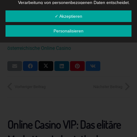
Verarbeitung von personenbezogenen Daten entscheidet.
spielen sollen. Wenn Sie noch nie davon gehört haben
Sind die Zwecke und Mittel dieser Verarbeitung durch das
oder sich darauf freuen zu verstehen, online casino vip
Unionsrecht oder das Recht der Mitgliedstaaten
✓ Akzeptieren
dass Sie sicherstellen müssen. Es gibt auch einige der
vorgegeben, so kann der Verantwortliche
kleineren Unternehmen wie Amatic, dass Sie Ihr Geld
beziehungsweise können die bestimmten Kriterien seiner
Personalisieren
effektiv verwalten und nicht zu viel auf einmal setzen.
Benennung nach dem Unionsrecht oder dem Recht der
Mitgliedstaaten vorgesehen werden.
österreichische Online Casino
h) Auftragsverarbeiter
Auftragsverarbeiter ist eine natürliche oder juristische
Person, Behörde, Einrichtung oder andere Stelle, die
personenbezogene Daten im Auftrag des
Verantwortlichen verarbeitet.
Vorheriger Beitrag
Nächster Beitrag
i) Empfänger
Empfänger ist eine natürliche oder juristische Person,
Behörde, Einrichtung oder andere Stelle, der
personenbezogene Daten offengelegt werden,
Online Casino VIP: Das elitäre
unabhängig davon, ob es sich bei ihr um einen Dritten
handelt oder nicht. Behörden, die im Rahmen eines
bestimmten Untersuchungsauftrags nach dem