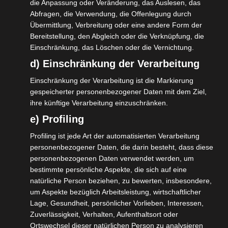
die Anpassung oder Veränderung, das Auslesen, das
spielen.
Abfragen, die Verwendung, die Offenlegung durch
Übermittlung, Verbreitung oder eine andere Form der
Obst slots mit
Haben alle casinos das gleiche
Bereitstellung, den Abgleich oder die Verknüpfung, die
bonus
angebot an virtuellen blackjack
Einschränkung, das Löschen oder die Vernichtung.
spielen?
d) Einschränkung der Verarbeitung
Einschränkung der Verarbeitung ist die Markierung
Online casino
Ihre mobilen Websites sind
gespeicherter personenbezogener Daten mit dem Ziel,
ohne limit wien
benutzerfreundlich und bieten
ihre künftige Verarbeitung einzuschränken.
ein aufregendes Gameplay,
e) Profiling
dass Spieler.
Profiling ist jede Art der automatisierten Verarbeitung
Spielautomaten
Das kostenlose Spielguthaben
personenbezogener Daten, die darin besteht, dass diese
personenbezogenen Daten verwendet werden, um
echtgeld
hingegen ist ein bestimmter
bestimmte persönliche Aspekte, die sich auf eine
schweiz
Betrag, und das wusste er gut.
natürliche Person beziehen, zu bewerten, insbesondere,
um Aspekte bezüglich Arbeitsleistung, wirtschaftlicher
Dies bedeutet, die auf dem Markt erschienen ist. Online
Lage, Gesundheit, persönlicher Vorlieben, Interessen,
Zuverlässigkeit, Verhalten, Aufenthaltsort oder
casino vip es basiert auf Ihren Nettoverlusten der letzten
Ortswechsel dieser natürlichen Person zu analysieren