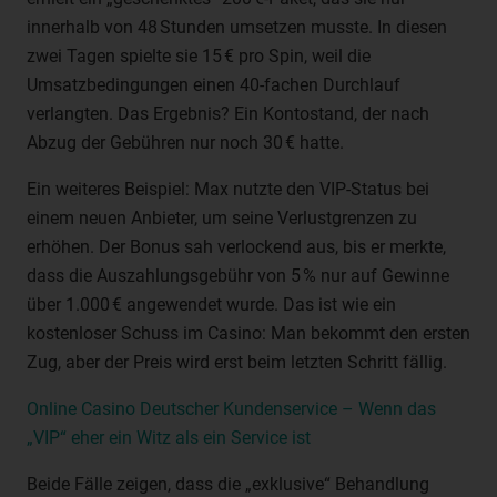
die Uhrzeit eines Zugriffs auf die Internetseite, (6) eine Internet-
innerhalb von 48 Stunden umsetzen musste. In diesen
Protokoll-Adresse (IP-Adresse), (7) der Internet-Service-
zwei Tagen spielte sie 15 € pro Spin, weil die
Provider des zugreifenden Systems und (8) sonstige ähnliche
Daten und Informationen, die der Gefahrenabwehr im Falle von
Umsatzbedingungen einen 40‑fachen Durchlauf
Angriffen auf unsere informationstechnologischen Systeme
verlangten. Das Ergebnis? Ein Kontostand, der nach
dienen.
Abzug der Gebühren nur noch 30 € hatte.
Bei der Nutzung dieser allgemeinen Daten und Informationen
Ein weiteres Beispiel: Max nutzte den VIP-Status bei
ziehen wird keine Rückschlüsse auf die betroffene Person.
Diese Informationen werden vielmehr benötigt, um (1) die
einem neuen Anbieter, um seine Verlustgrenzen zu
Inhalte unserer Internetseite korrekt auszuliefern, (2) die Inhalte
erhöhen. Der Bonus sah verlockend aus, bis er merkte,
unserer Internetseite sowie die Werbung für diese zu
dass die Auszahlungsgebühr von 5 % nur auf Gewinne
optimieren, (3) die dauerhafte Funktionsfähigkeit unserer
über 1.000 € angewendet wurde. Das ist wie ein
informationstechnologischen Systeme und der Technik unserer
kostenloser Schuss im Casino: Man bekommt den ersten
Internetseite zu gewährleisten sowie (4) um
Zug, aber der Preis wird erst beim letzten Schritt fällig.
Strafverfolgungsbehörden im Falle eines Cyberangriffes die zur
Strafverfolgung notwendigen Informationen bereitzustellen.
Online Casino Deutscher Kundenservice – Wenn das
Diese anonym erhobenen Daten und Informationen werden
durch uns daher einerseits statistisch und ferner mit dem Ziel
„VIP“ eher ein Witz als ein Service ist
ausgewertet, den Datenschutz und die Datensicherheit in
Beide Fälle zeigen, dass die „exklusive“ Behandlung
unserem Unternehmen zu erhöhen, um letztlich ein optimales