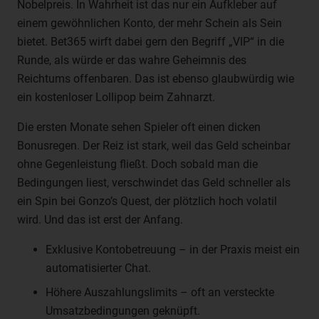
Nobelpreis. In Wahrheit ist das nur ein Aufkleber auf
betreffenden personenbezogenen Daten einverstanden
einem gewöhnlichen Konto, der mehr Schein als Sein
ist.
bietet. Bet365 wirft dabei gern den Begriff „VIP“ in die
Runde, als würde er das wahre Geheimnis des
Name und Anschrift des für die
Reichtums offenbaren. Das ist ebenso glaubwürdig wie
Verarbeitung Verantwortlichen
ein kostenloser Lollipop beim Zahnarzt.
Verantwortlicher im Sinne der Datenschutz-Grundverordnung,
sonstiger in den Mitgliedstaaten der Europäischen Union
Die ersten Monate sehen Spieler oft einen dicken
geltenden Datenschutzgesetze und anderer Bestimmungen mit
Bonusregen. Der Reiz ist stark, weil das Geld scheinbar
datenschutzrechtlichem Charakter ist:
ohne Gegenleistung fließt. Doch sobald man die
OctoGate IT Security Systems GmbH
Bedingungen liest, verschwindet das Geld schneller als
ein Spin bei Gonzo’s Quest, der plötzlich hoch volatil
Frank Menne
wird. Und das ist erst der Anfang.
Friedrich-List-Straße 42
33100 Paderborn - Deutschland
Exklusive Kontobetreuung – in der Praxis meist ein
automatisierter Chat.
Telefon: 05251 180400
Höhere Auszahlungslimits – oft an versteckte
E-Mail:
Umsatzbedingungen geknüpft.
UST-ID: DE 275 066 387