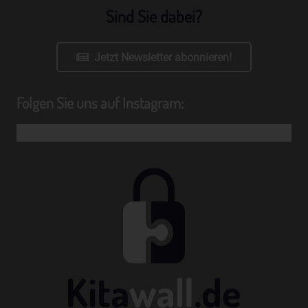
Sache nur registrierten Benutzern angeboten werden können.
Sind Sie dabei?
Registrierten Personen steht die Möglichkeit frei, die bei der
Registrierung angegebenen personenbezogenen Daten
jederzeit abzuändern oder vollständig aus dem Datenbestand
Jetzt Newsletter abonnieren!
des für die Verarbeitung Verantwortlichen löschen zu lassen.
Der für die Verarbeitung Verantwortliche erteilt jeder betroffenen
Folgen Sie uns auf Instagram:
Person jederzeit auf Anfrage Auskunft darüber, welche
personenbezogenen Daten über die betroffene Person
gespeichert sind. Ferner berichtigt oder löscht der für die
Verarbeitung Verantwortliche personenbezogene Daten auf
Wunsch oder Hinweis der betroffenen Person, soweit dem keine
gesetzlichen Aufbewahrungspflichten entgegenstehen. Die
Gesamtheit der Mitarbeiter des für die Verarbeitung
Verantwortlichen stehen der betroffenen Person in diesem
Zusammenhang als Ansprechpartner zur Verfügung.
Kontaktmöglichkeit über die Internetseite
Die Internetseite enthält aufgrund von gesetzlichen Vorschriften
Angaben, die eine schnelle elektronische Kontaktaufnahme zu