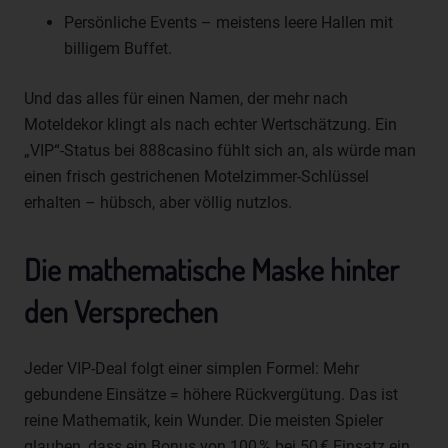
Persönliche Events – meistens leere Hallen mit
Cookies
billigem Buffet.
Die Internetseiten verwenden Cookies. Cookies sind
Und das alles für einen Namen, der mehr nach
Textdateien, welche über einen Internetbrowser auf einem
Moteldekor klingt als nach echter Wertschätzung. Ein
Computersystem abgelegt und gespeichert werden.
„VIP“-Status bei 888casino fühlt sich an, als würde man
Zahlreiche Internetseiten und Server verwenden Cookies. Viele
einen frisch gestrichenen Motelzimmer-Schlüssel
Cookies enthalten eine sogenannte Cookie-ID. Eine Cookie-ID
erhalten – hübsch, aber völlig nutzlos.
ist eine eindeutige Kennung des Cookies. Sie besteht aus einer
Zeichenfolge, durch welche Internetseiten und Server dem
konkreten Internetbrowser zugeordnet werden können, in dem
Die mathematische Maske hinter
das Cookie gespeichert wurde. Dies ermöglicht es den
besuchten Internetseiten und Servern, den individuellen
den Versprechen
Browser der betroffenen Person von anderen Internetbrowsern,
die andere Cookies enthalten, zu unterscheiden. Ein bestimmter
Internetbrowser kann über die eindeutige Cookie-ID
Jeder VIP-Deal folgt einer simplen Formel: Mehr
wiedererkannt und identifiziert werden.
gebundene Einsätze = höhere Rückvergütung. Das ist
Durch den Einsatz von Cookies kann den Nutzern dieser
reine Mathematik, kein Wunder. Die meisten Spieler
Internetseite nutzerfreundlichere Services bereitstellen, die ohne
glauben, dass ein Bonus von 100 % bei 50 € Einsatz ein