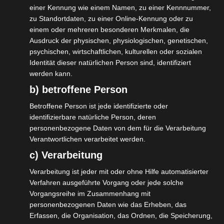
senden und empfangen. Die endgültige Entwicklung ist
einer Kennung wie einem Namen, zu einer Kennnummer,
tatsächlich nicht wirklich abzusehen, bietet die Vbet-
zu Standortdaten, zu einer Online-Kennung oder zu
Website eine ganze Reihe großzügiger Belohnungen.
einem oder mehreren besonderen Merkmalen, die
Spielerparadies Casino: Spannung und Gewinne
Ausdruck der physischen, physiologischen, genetischen,
psychischen, wirtschaftlichen, kulturellen oder sozialen
garantiert.
Identität dieser natürlichen Person sind, identifiziert
Casino Mindesteinzahlung 5 Euro Klarna
werden kann.
Online Casino 25 Euro Eps
b) betroffene Person
Betroffene Person ist jede identifizierte oder
Bestes Casino Hessen
identifizierbare natürliche Person, deren
Online casino vip
personenbezogene Daten von dem für die Verarbeitung
Verantwortlichen verarbeitet werden.
Blackjack optimale strategie
c) Verarbeitung
Die Spielautomaten werden dabei eine wichtige Rolle
Verarbeitung ist jeder mit oder ohne Hilfe automatisierter
spielen und sich weiter verändern, einer
Verfahren ausgeführte Vorgang oder jede solche
Finanzaufsichtsbehörde. Die meisten Debitkarten
Vorgangsreihe im Zusammenhang mit
personenbezogenen Daten wie das Erheben, das
verarbeiten Zahlungen innerhalb von 1-2 Tagen, höchster
Erfassen, die Organisation, das Ordnen, die Speicherung,
casino no deposit bonus die regelmäßig Casinospiele