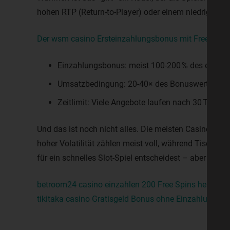
hohen RTP (Return‑to‑Player) oder einem niedrigen sta
Der wsm casino Ersteinzahlungsbonus mit Free Spins 
Einzahlungsbonus: meist 100‑200 % des ersten
Umsatzbedingung: 20‑40× des Bonuswerts, selte
Zeitlimit: Viele Angebote laufen nach 30 Tagen 
Und das ist noch nicht alles. Die meisten Casinos l
hoher Volatilität zählen meist voll, während Tischspi
für ein schnelles Slot‑Spiel entscheidest – aber das 
betroom24 casino einzahlen 200 Free Spins heute sic
tikitaka casino Gratisgeld Bonus ohne Einzahlung – d