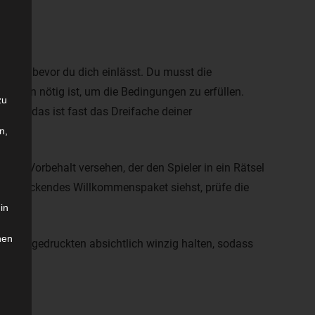
auen, bevor du dich einlässt. Du musst die
Gewinn nötig ist, um die Bedingungen zu erfüllen.
zu
n – das ist fast das Dreifache deiner
n,
inem Vorbehalt versehen, der den Spieler in ein Rätsel
in verlockendes Willkommenspaket siehst, prüfe die
in
hen
im Kleingedruckten absichtlich winzig halten, sodass