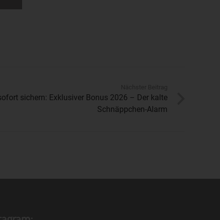
g
e
.
Nächster Beitrag
sofort sichern: Exklusiver Bonus 2026 – Der kalte
cht
Schnäppchen‑Alarm
stagram: