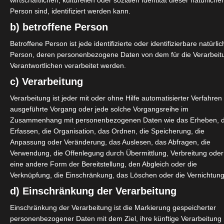
wirtschaftlichen, kulturellen oder sozialen Identität dieser natürliche
rtest.
Person sind, identifiziert werden kann.
b) betroffene Person
ist nichts weiter als ein lauwarmer Werbegag
Betroffene Person ist jede identifizierte oder identifizierbare natürli
Person, deren personenbezogene Daten von dem für die Verarbeit
 Einzahlungsbetrags.
Verantwortlichen verarbeitet werden.
c) Verarbeitung
n niedriger.
Verarbeitung ist jeder mit oder ohne Hilfe automatisierter Verfahren
ab.
ausgeführte Vorgang oder jede solche Vorgangsreihe im
Zusammenhang mit personenbezogenen Daten wie das Erheben, 
egen außerdem fest, dass nur bestimmte Spiele auf die Umsatz
Erfassen, die Organisation, das Ordnen, die Speicherung, die
ele nur zu einem Bruchteil zählen. Das bedeutet, dass du schnel
Anpassung oder Veränderung, das Auslesen, das Abfragen, die
erhöht auch das Risiko, dein Geld zu verlieren, bevor du überhau
Verwendung, die Offenlegung durch Übermittlung, Verbreitung oder
eine andere Form der Bereitstellung, den Abgleich oder die
Verknüpfung, die Einschränkung, das Löschen oder die Vernichtung
hern – das billigste Versprechen seit dem Flaschenöffner
d) Einschränkung der Verarbeitung
ie kalte Realität hinter dem Werbe‑Glamour
Einschränkung der Verarbeitung ist die Markierung gespeicherter
personenbezogener Daten mit dem Ziel, ihre künftige Verarbeitung