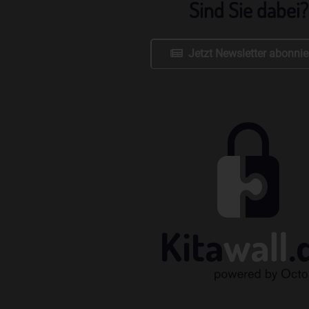
Sind Sie dabei?
Jetzt Newsletter abonnie