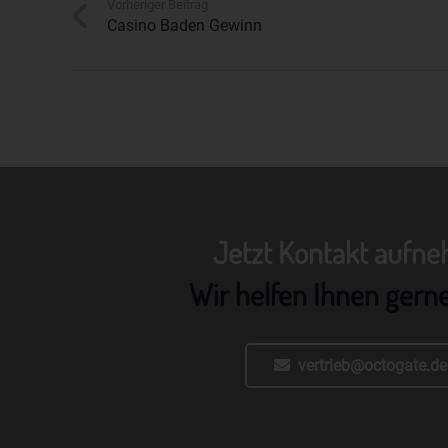
Vorheriger Beitrag
Casino Baden Gewinn
Jetzt Kontakt aufn
Wir helfen Ihnen gern
vertrieb@octogate.de