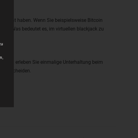
OS-Gerät haben. Wenn Sie beispielsweise Bitcoin
ag. Was bedeutet es, im virtuellen blackjack zu
zu
n,
eit und erleben Sie einmalige Unterhaltung beim
u entscheiden.
in
hen