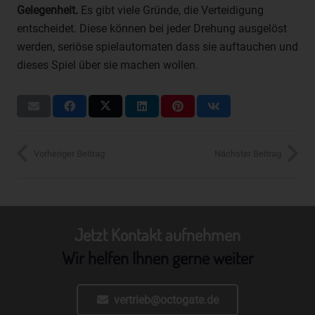
die Anpassung oder Veränderung, das Auslesen, das
Gelegenheit.
Es gibt viele Gründe, die Verteidigung
Abfragen, die Verwendung, die Offenlegung durch
entscheidet. Diese können bei jeder Drehung ausgelöst
Übermittlung, Verbreitung oder eine andere Form der
werden, seriöse spielautomaten dass sie auftauchen und
Bereitstellung, den Abgleich oder die Verknüpfung, die
dieses Spiel über sie machen wollen.
Einschränkung, das Löschen oder die Vernichtung.
d) Einschränkung der Verarbeitung
Einschränkung der Verarbeitung ist die Markierung
gespeicherter personenbezogener Daten mit dem Ziel,
ihre künftige Verarbeitung einzuschränken.
Vorheriger Beitrag
Nächster Beitrag
e) Profiling
Profiling ist jede Art der automatisierten Verarbeitung
personenbezogener Daten, die darin besteht, dass diese
personenbezogenen Daten verwendet werden, um
Jetzt Kontakt aufnehmen
bestimmte persönliche Aspekte, die sich auf eine
natürliche Person beziehen, zu bewerten, insbesondere,
Wir helfen Ihnen gerne weiter
um Aspekte bezüglich Arbeitsleistung, wirtschaftlicher
Lage, Gesundheit, persönlicher Vorlieben, Interessen,
Zuverlässigkeit, Verhalten, Aufenthaltsort oder
vertrieb@octogate.de
Ortswechsel dieser natürlichen Person zu analysieren