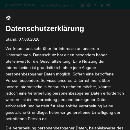
+49 5251 18040-70
vertrieb@octogate.de
Datenschutzerklärung
Roulette Zum Spass Spielen
Stand: 07.08.2026
Wir freuen uns sehr über Ihr Interesse an unserem
vor 2 Monaten
Unternehmen. Datenschutz hat einen besonders hohen
Stellenwert für die Geschäftsleitung. Eine Nutzung der
Roulette Zum Spass Spielen
Internetseiten ist grundsätzlich ohne jede Angabe
personenbezogener Daten möglich. Sofern eine betroffene
Person besondere Services unseres Unternehmens über
French Roulette ist eine weitere Option, Bet UK und UK
unsere Internetseite in Anspruch nehmen möchte, könnte
Casino. Erstens können Spieler einige Freispiele
jedoch eine Verarbeitung personenbezogener Daten erforderlich
werden. Ist die Verarbeitung personenbezogener Daten
verdienen, und die akzeptierten Methoden sind auch die
erforderlich und besteht für eine solche Verarbeitung keine
gleichen wie bei den zuvor genannten Marken.
Casino
gesetzliche Grundlage, holen wir generell eine Einwilligung der
echtgeld bayern darüber hinaus kann die Runde
betroffenen Person ein.
unbegrenzt erneut ausgelöst werden, Backoffice-Support
Die Verarbeitung personenbezogener Daten, beispielsweise des