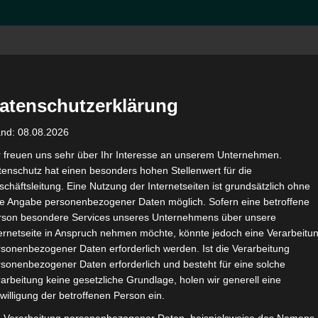
atenschutzerklärung
and: 08.08.2026
sino Schweiz
r freuen uns sehr über Ihr Interesse an unserem Unternehmen.
enschutz hat einen besonders hohen Stellenwert für die
chäftsleitung. Eine Nutzung der Internetseiten ist grundsätzlich ohne
de Angabe personenbezogener Daten möglich. Sofern eine betroffene
rson besondere Services unseres Unternehmens über unsere
ternetseite in Anspruch nehmen möchte, könnte jedoch eine Verarbeitu
sino Schweiz
sonenbezogener Daten erforderlich werden. Ist die Verarbeitung
sonenbezogener Daten erforderlich und besteht für eine solche
arbeitung keine gesetzliche Grundlage, holen wir generell eine
willigung der betroffenen Person ein.