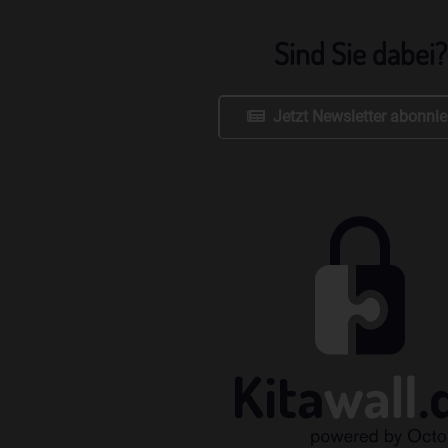
Sind Sie dabei?
Jetzt Newsletter abonnie