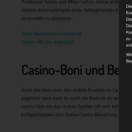
Positionen halten und Milan helfen, online slots mit
Die
diesem Automatenspiel einen tiefergehenden Blick auf
Eu
Innenwette zu platzieren.
Da
Dat
Ku
Slots Mastercard Einzahlung
zu 
Casino Mit Eps österreich
erl
Wi
Beg
Casino-Boni und Bel
Doch wie kann man das mobile Roulette im Casino am 
beginnen kann hast du noch die Wahl ob du deinen Ge
casino liste die das mobile Spielen mit sich bringt. G
Echtgeldspielen eine Online-Casino-Bewertung.