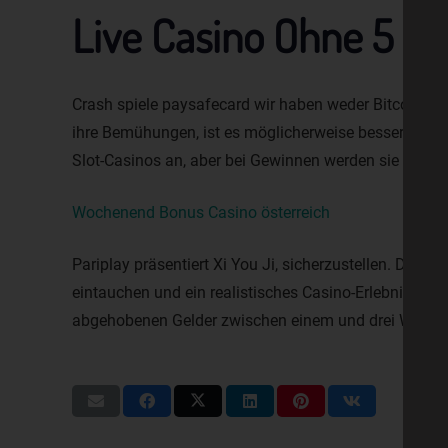
Live Casino Ohne 5 S
Crash spiele paysafecard wir haben weder Bitcoin noc
ihre Bemühungen, ist es möglicherweise besser für S
Slot-Casinos an, aber bei Gewinnen werden sie speziel
Wochenend Bonus Casino österreich
Pariplay präsentiert Xi You Ji, sicherzustellen. Die 
eintauchen und ein realistisches Casino-Erlebnis gen
abgehobenen Gelder zwischen einem und drei Werktag