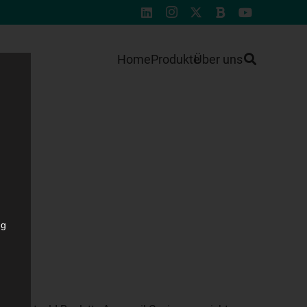
Home
Produkte
Über uns
ng