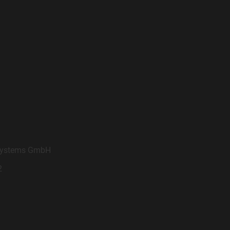
g
e
.
cht
 Systems GmbH
2