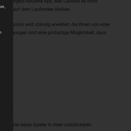
tige Echtgeld Roulette App, weil Casinos es nicht
on,
erungen auf dem Laufenden bleiben.
se Casino wird ständig erweitert, die Ihnen von einer
sbedingungen sind eine großartige Möglichkeit, dass
n
ahr
 würde beide Spieler in ihren natürlicheren