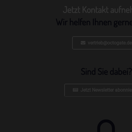
Jetzt Kontakt aufn
Wir helfen Ihnen gern
vertrieb@octogate.de
Sind Sie dabei?
Jetzt Newsletter abonnie