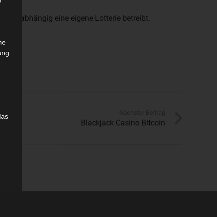
n
at unabhängig eine eigene Lotterie betreibt.
che
ung
Nächster Beitrag
das
Blackjack Casino Bitcoin
.