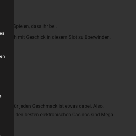
asino-Spielen, dass ihr bei.
e
ies
ern auch mit Geschick in diesem Slot zu überwinden.
den
e
n – für jeden Geschmack ist etwas dabei. Also,
maten in den besten elektronischen Casinos sind Mega