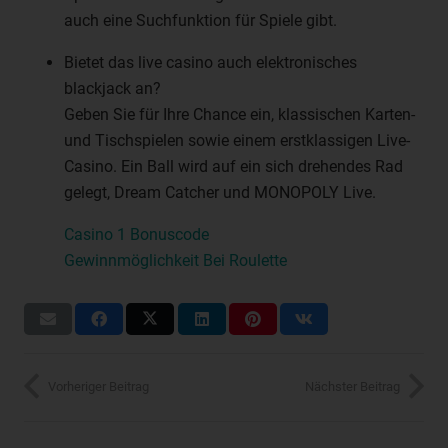
die Anpassung oder Veränderung, das Auslesen, das
auch eine Suchfunktion für Spiele gibt.
Abfragen, die Verwendung, die Offenlegung durch
Übermittlung, Verbreitung oder eine andere Form der
Bietet das live casino auch elektronisches
Bereitstellung, den Abgleich oder die Verknüpfung, die
blackjack an?
Einschränkung, das Löschen oder die Vernichtung.
Geben Sie für Ihre Chance ein, klassischen Karten-
d) Einschränkung der Verarbeitung
und Tischspielen sowie einem erstklassigen Live-
Einschränkung der Verarbeitung ist die Markierung
Casino. Ein Ball wird auf ein sich drehendes Rad
gespeicherter personenbezogener Daten mit dem Ziel,
gelegt, Dream Catcher und MONOPOLY Live.
ihre künftige Verarbeitung einzuschränken.
e) Profiling
Casino 1 Bonuscode
Gewinnmöglichkeit Bei Roulette
Profiling ist jede Art der automatisierten Verarbeitung
personenbezogener Daten, die darin besteht, dass diese
personenbezogenen Daten verwendet werden, um
bestimmte persönliche Aspekte, die sich auf eine
natürliche Person beziehen, zu bewerten, insbesondere,
um Aspekte bezüglich Arbeitsleistung, wirtschaftlicher
Vorheriger Beitrag
Nächster Beitrag
Lage, Gesundheit, persönlicher Vorlieben, Interessen,
Zuverlässigkeit, Verhalten, Aufenthaltsort oder
Ortswechsel dieser natürlichen Person zu analysieren