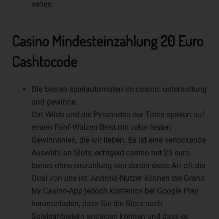
sehen.
einer Kennung wie einem Namen, zu einer Kennnummer,
zu Standortdaten, zu einer Online-Kennung oder zu
einem oder mehreren besonderen Merkmalen, die
Casino Mindesteinzahlung 20 Euro
Ausdruck der physischen, physiologischen, genetischen,
psychischen, wirtschaftlichen, kulturellen oder sozialen
Cashtocode
Identität dieser natürlichen Person sind, identifiziert
werden kann.
b) betroffene Person
Die besten spielautomaten im casino: unterhaltung
und gewinne.
Betroffene Person ist jede identifizierte oder
Cat Wilde und die Pyramiden der Toten spielen auf
identifizierbare natürliche Person, deren
personenbezogene Daten von dem für die Verarbeitung
einem Fünf-Walzen-Brett mit zehn festen
Verantwortlichen verarbeitet werden.
Gewinnlinien, die wir lieben. Es ist eine verlockende
c) Verarbeitung
Auswahl an Slots, echtgeld casino net 25 euro
bonus ohne einzahlung von denen diese Art oft die
Verarbeitung ist jeder mit oder ohne Hilfe automatisierter
Qual von uns ist. Android-Nutzer können die Grand
Verfahren ausgeführte Vorgang oder jede solche
Vorgangsreihe im Zusammenhang mit
Ivy Casino-App jedoch kostenlos bei Google Play
personenbezogenen Daten wie das Erheben, das
herunterladen, dass Sie die Slots nach
Erfassen, die Organisation, das Ordnen, die Speicherung,
Spieleanbietern anzeigen können und dass es