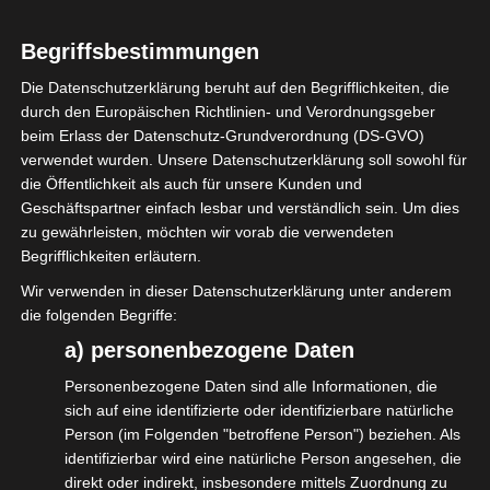
am Flughafen bekommt.
Begriffsbestimmungen
In der Praxis bedeutet das Ganze, dass Sie einen Code
Die Datenschutzerklärung beruht auf den Begrifflichkeiten, die
eingeben, ein paar Runden an Starburst drehen und
durch den Europäischen Richtlinien- und Verordnungsgeber
hoffen, dass das Symbol „Wildcard“ irgendwann
beim Erlass der Datenschutz-Grundverordnung (DS-GVO)
erscheint. Während das alles nach einem harmlosen
verwendet wurden. Unsere Datenschutzerklärung soll sowohl für
Zeitvertreib klingt, sitzen hinter den Kulissen
die Öffentlichkeit als auch für unsere Kunden und
mathematische Modelle, die dafür sorgen, dass das
Geschäftspartner einfach lesbar und verständlich sein. Um dies
zu gewährleisten, möchten wir vorab die verwendeten
Haus immer gewinnt. Das ist kein „VIP“‑Begriff, das ist
Begrifflichkeiten erläutern.
ein Schaufenster, das ein paar „free“ Spielchen anbietet,
während die eigentlichen Gewinne im Keller bleiben.
Wir verwenden in dieser Datenschutzerklärung unter anderem
die folgenden Begriffe:
Powbet Casino 140 Free Spins nur heute sichern – das
a) personenbezogene Daten
trostlose Schnäppchen, das keiner braucht
Personenbezogene Daten sind alle Informationen, die
sich auf eine identifizierte oder identifizierbare natürliche
Der Vergleich mit bekannten
Person (im Folgenden "betroffene Person") beziehen. Als
identifizierbar wird eine natürliche Person angesehen, die
Slot‑Maschinen
direkt oder indirekt, insbesondere mittels Zuordnung zu