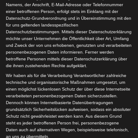
Namens, der Anschrift, E-Mail-Adresse oder Telefonnummer
bittere Scherz im
einer betroffenen Person, erfolgt stets im Einklang mit der
Datenschutz-Grundverordnung und in Übereinstimmung mit den
Werbe‑Schnickschnack
für uns geltenden landesspezifischen
Datenschutzbestimmungen. Mittels dieser Datenschutzerklärung
möchte unser Unternehmen die Öffentlichkeit über Art, Umfang
Warum das „Gratis‑Paket“ nur ein
und Zweck der von uns erhobenen, genutzten und verarbeiteten
personenbezogenen Daten informieren. Ferner werden
weiterer Trick ist
betroffene Personen mittels dieser Datenschutzerklärung über
die ihnen zustehenden Rechte aufgeklärt.
Wir haben als für die Verarbeitung Verantwortlicher zahlreiche
Einmal sofort klar: Der Werbeslogan „sombrero spins
technische und organisatorische Maßnahmen umgesetzt, um
casino Promo Code 2026 Freispiele“ klingt nach einer
einen möglichst lückenlosen Schutz der über diese Internetseite
Einladung zu einem Sommerurlaub, aber in Wahrheit ist
verarbeiteten personenbezogenen Daten sicherzustellen.
es nur ein weiterer Versuch, den Geldbeutel zu locken.
Dennoch können Internetbasierte Datenübertragungen
grundsätzlich Sicherheitslücken aufweisen, sodass ein absoluter
Die meisten Spieler denken, ein paar Freispiele seien ein
Schutz nicht gewährleistet werden kann. Aus diesem Grund
Geschenk, das ihr Konto füllen könnte. Nicht einmal der
steht es jeder betroffenen Person frei, personenbezogene
Name „Sombrero“ klingt nach etwas, das man ernst
Daten auch auf alternativen Wegen, beispielsweise telefonisch,
nimmt – eher nach einer billig gedruckten Tüte, die man
an uns zu übermitteln.