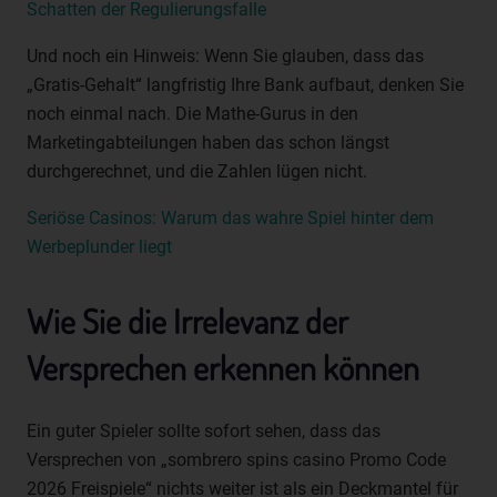
Schatten der Regulierungsfalle
Verarbeitung von personenbezogenen Daten entscheidet.
Sind die Zwecke und Mittel dieser Verarbeitung durch das
Und noch ein Hinweis: Wenn Sie glauben, dass das
Unionsrecht oder das Recht der Mitgliedstaaten
vorgegeben, so kann der Verantwortliche
„Gratis‑Gehalt“ langfristig Ihre Bank aufbaut, denken Sie
beziehungsweise können die bestimmten Kriterien seiner
noch einmal nach. Die Mathe‑Gurus in den
Benennung nach dem Unionsrecht oder dem Recht der
Marketingabteilungen haben das schon längst
Mitgliedstaaten vorgesehen werden.
durchgerechnet, und die Zahlen lügen nicht.
h) Auftragsverarbeiter
Seriöse Casinos: Warum das wahre Spiel hinter dem
Auftragsverarbeiter ist eine natürliche oder juristische
Werbeplunder liegt
Person, Behörde, Einrichtung oder andere Stelle, die
personenbezogene Daten im Auftrag des
Verantwortlichen verarbeitet.
Wie Sie die Irrelevanz der
i) Empfänger
Versprechen erkennen können
Empfänger ist eine natürliche oder juristische Person,
Behörde, Einrichtung oder andere Stelle, der
personenbezogene Daten offengelegt werden,
Ein guter Spieler sollte sofort sehen, dass das
unabhängig davon, ob es sich bei ihr um einen Dritten
Versprechen von „sombrero spins casino Promo Code
handelt oder nicht. Behörden, die im Rahmen eines
2026 Freispiele“ nichts weiter ist als ein Deckmantel für
bestimmten Untersuchungsauftrags nach dem