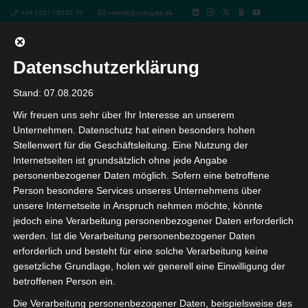
+49 5251 18040-70
vertrieb@octogate.de
Datenschutzerklärung
Sombrero Spins Casino Promo
Stand: 07.08.2026
Wir freuen uns sehr über Ihr Interesse an unserem
Code 2026 Freispiele: Der
Unternehmen. Datenschutz hat einen besonders hohen
Stellenwert für die Geschäftsleitung. Eine Nutzung der
bittere Scherz im
Internetseiten ist grundsätzlich ohne jede Angabe
personenbezogener Daten möglich. Sofern eine betroffene
Werbe‑Schnickschnack
Person besondere Services unseres Unternehmens über
unsere Internetseite in Anspruch nehmen möchte, könnte
jedoch eine Verarbeitung personenbezogener Daten erforderlich
vor 1 Jahr
werden. Ist die Verarbeitung personenbezogener Daten
erforderlich und besteht für eine solche Verarbeitung keine
Sombrero Spins Casino Promo
gesetzliche Grundlage, holen wir generell eine Einwilligung der
betroffenen Person ein.
Code 2026 Freispiele: Der
Die Verarbeitung personenbezogener Daten, beispielsweise des