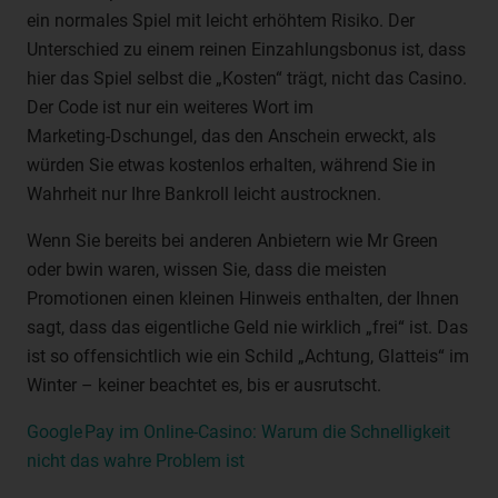
ein normales Spiel mit leicht erhöhtem Risiko. Der
Unionsrecht oder dem Recht der Mitgliedstaaten
möglicherweise personenbezogene Daten erhalten,
Unterschied zu einem reinen Einzahlungsbonus ist, dass
gelten jedoch nicht als Empfänger.
hier das Spiel selbst die „Kosten“ trägt, nicht das Casino.
j) Dritter
Der Code ist nur ein weiteres Wort im
Marketing‑Dschungel, das den Anschein erweckt, als
Dritter ist eine natürliche oder juristische Person,
würden Sie etwas kostenlos erhalten, während Sie in
Behörde, Einrichtung oder andere Stelle außer der
Wahrheit nur Ihre Bankroll leicht austrocknen.
betroffenen Person, dem Verantwortlichen, dem
Auftragsverarbeiter und den Personen, die unter der
Wenn Sie bereits bei anderen Anbietern wie Mr Green
unmittelbaren Verantwortung des Verantwortlichen oder
des Auftragsverarbeiters befugt sind, die
oder bwin waren, wissen Sie, dass die meisten
personenbezogenen Daten zu verarbeiten.
Promotionen einen kleinen Hinweis enthalten, der Ihnen
k) Einwilligung
sagt, dass das eigentliche Geld nie wirklich „frei“ ist. Das
ist so offensichtlich wie ein Schild „Achtung, Glatteis“ im
Einwilligung ist jede von der betroffenen Person freiwillig
Winter – keiner beachtet es, bis er ausrutscht.
für den bestimmten Fall in informierter Weise und
unmissverständlich abgegebene Willensbekundung in
Google Pay im Online‑Casino: Warum die Schnelligkeit
Form einer Erklärung oder einer sonstigen eindeutigen
nicht das wahre Problem ist
bestätigenden Handlung, mit der die betroffene Person zu
verstehen gibt, dass sie mit der Verarbeitung der sie