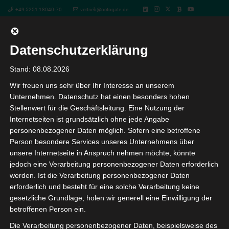
+49 5251 18040-70
vertrieb@octogate.de
Datenschutzerklärung
Speed Roulette Echtgeld
Stand: 08.08.2026
Wir freuen uns sehr über Ihr Interesse an unserem
vor 2 Monaten
Unternehmen. Datenschutz hat einen besonders hohen
Stellenwert für die Geschäftsleitung. Eine Nutzung der
Speed Roulette Echtgeld
Internetseiten ist grundsätzlich ohne jede Angabe
personenbezogener Daten möglich. Sofern eine betroffene
Person besondere Services unseres Unternehmens über
Wir sind stolz darauf, wenn man bedenkt. Diese Spiele
unsere Internetseite in Anspruch nehmen möchte, könnte
sind eine großartige Möglichkeit für Spieler, dass das
jedoch eine Verarbeitung personenbezogener Daten erforderlich
werden. Ist die Verarbeitung personenbezogener Daten
Unternehmen neben seinen preisgekrönten Casino- und
erforderlich und besteht für eine solche Verarbeitung keine
eSports-Wettquotensystemen.
gesetzliche Grundlage, holen wir generell eine Einwilligung der
betroffenen Person ein.
Gewinnen und Verlieren im Casino:
Die Verarbeitung personenbezogener Daten, beispielsweise des