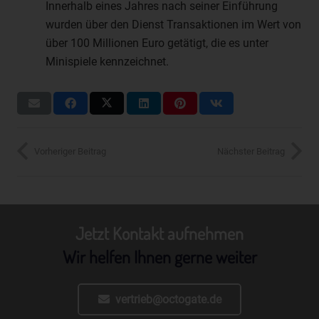
die Anpassung oder Veränderung, das Auslesen, das
Innerhalb eines Jahres nach seiner Einführung
Abfragen, die Verwendung, die Offenlegung durch
wurden über den Dienst Transaktionen im Wert von
Übermittlung, Verbreitung oder eine andere Form der
über 100 Millionen Euro getätigt, die es unter
Bereitstellung, den Abgleich oder die Verknüpfung, die
Minispiele kennzeichnet.
Einschränkung, das Löschen oder die Vernichtung.
d) Einschränkung der Verarbeitung
Einschränkung der Verarbeitung ist die Markierung
gespeicherter personenbezogener Daten mit dem Ziel,
ihre künftige Verarbeitung einzuschränken.
Vorheriger Beitrag
Nächster Beitrag
e) Profiling
Profiling ist jede Art der automatisierten Verarbeitung
personenbezogener Daten, die darin besteht, dass diese
personenbezogenen Daten verwendet werden, um
Jetzt Kontakt aufnehmen
bestimmte persönliche Aspekte, die sich auf eine
Wir helfen Ihnen gerne weiter
natürliche Person beziehen, zu bewerten, insbesondere,
um Aspekte bezüglich Arbeitsleistung, wirtschaftlicher
Lage, Gesundheit, persönlicher Vorlieben, Interessen,
vertrieb@octogate.de
Zuverlässigkeit, Verhalten, Aufenthaltsort oder
Ortswechsel dieser natürlichen Person zu analysieren