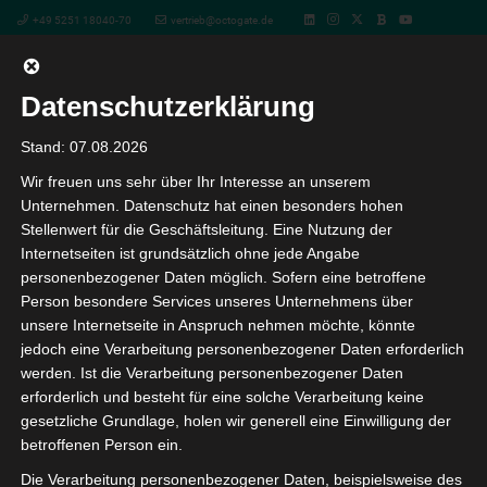
+49 5251 18040-70
vertrieb@octogate.de
Datenschutzerklärung
Jackpot-Jagd im Netz: Warum
Stand: 07.08.2026
Wir freuen uns sehr über Ihr Interesse an unserem
spielautomaten mit jackpot
Unternehmen. Datenschutz hat einen besonders hohen
Stellenwert für die Geschäftsleitung. Eine Nutzung der
online spielen mehr Ärger als
Internetseiten ist grundsätzlich ohne jede Angabe
personenbezogener Daten möglich. Sofern eine betroffene
Gewinn bringen
Person besondere Services unseres Unternehmens über
unsere Internetseite in Anspruch nehmen möchte, könnte
jedoch eine Verarbeitung personenbezogener Daten erforderlich
vor 1 Jahr
werden. Ist die Verarbeitung personenbezogener Daten
erforderlich und besteht für eine solche Verarbeitung keine
Jackpot-Jagd im Netz: Warum
gesetzliche Grundlage, holen wir generell eine Einwilligung der
betroffenen Person ein.
spielautomaten mit jackpot
Die Verarbeitung personenbezogener Daten, beispielsweise des