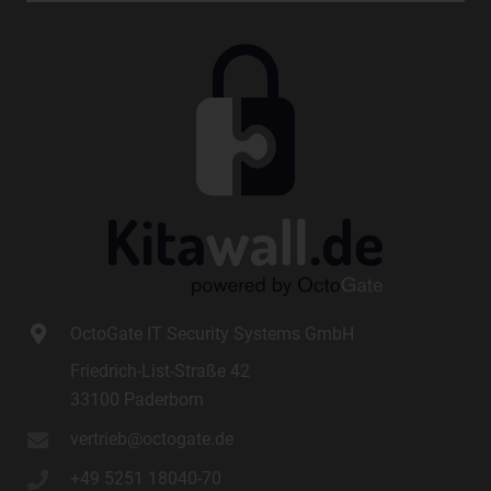
die Cookie-Setzung nicht möglich wären.
Mittels eines Cookies können die Informationen und Angebote
auf unserer Internetseite im Sinne des Benutzers optimiert
werden. Cookies ermöglichen uns, wie bereits erwähnt, die
Benutzer unserer Internetseite wiederzuerkennen. Zweck dieser
Wiedererkennung ist es, den Nutzern die Verwendung unserer
Internetseite zu erleichtern. Der Benutzer einer Internetseite, die
Cookies verwendet, muss beispielsweise nicht bei jedem
Besuch der Internetseite erneut seine Zugangsdaten eingeben,
weil dies von der Internetseite und dem auf dem
Computersystem des Benutzers abgelegten Cookie
übernommen wird. Ein weiteres Beispiel ist das Cookie eines
Warenkorbes im Online-Shop. Der Online-Shop merkt sich die
Artikel, die ein Kunde in den virtuellen Warenkorb gelegt hat,
OctoGate IT Security Systems GmbH
über ein Cookie.
Friedrich-List-Straße 42
Die betroffene Person kann die Setzung von Cookies durch
33100 Paderborn
unsere Internetseite jederzeit mittels einer entsprechenden
vertrieb@octogate.de
Einstellung des genutzten Internetbrowsers verhindern und
damit der Setzung von Cookies dauerhaft widersprechen.
+49 5251 18040-70
Ferner können bereits gesetzte Cookies jederzeit über einen