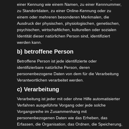
Geldautomaten werfen.
einer Kennung wie einem Namen, zu einer Kennnummer,
zu Standortdaten, zu einer Online-Kennung oder zu
einem oder mehreren besonderen Merkmalen, die
Wie die Betreiber den Jackpot
Ausdruck der physischen, physiologischen, genetischen,
psychischen, wirtschaftlichen, kulturellen oder sozialen
schmieden
Identität dieser natürlichen Person sind, identifiziert
werden kann.
b) betroffene Person
Die meisten Online‑Casinos, beispielsweise Unibet und
Casino.com, nutzen ein progressives System. Jedes
Betroffene Person ist jede identifizierte oder
gespielte Blatt füttert den Jackpot, während die
identifizierbare natürliche Person, deren
personenbezogene Daten von dem für die Verarbeitung
Gewinnwahrscheinlichkeit gleich bleibt. Das bedeutet: Je
Verantwortlichen verarbeitet werden.
mehr Spieler draufzocken, desto größer der Topf – und
c) Verarbeitung
gleichzeitig die Chance, nie zu gewinnen. Das ist das
schönste Beispiel für ein Nullsummenspiel, das Sie in
Verarbeitung ist jeder mit oder ohne Hilfe automatisierter
den Ruhezustand versetzt, aber kein Geld aus der Tasche
Verfahren ausgeführte Vorgang oder jede solche
Vorgangsreihe im Zusammenhang mit
nimmt.
personenbezogenen Daten wie das Erheben, das
Ein kurzer Blick in die Nutzungsbedingungen zeigt, dass
Erfassen, die Organisation, das Ordnen, die Speicherung,