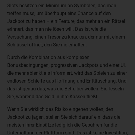
Slots besitzen ein Minimum an Symbolen, das man
Unionsrecht oder dem Recht der Mitgliedstaaten
möglicherweise personenbezogene Daten erhalten,
treffen muss, um überhaupt eine Chance auf den
gelten jedoch nicht als Empfänger.
Jackpot zu haben – ein Feature, das mehr an ein Rätsel
j) Dritter
erinnert, das man nie lösen will. Das ist wie die
Versuchung, einen Tresor zu knacken, der nur mit einem
Dritter ist eine natürliche oder juristische Person,
Schlüssel öffnet, den Sie nie erhalten.
Behörde, Einrichtung oder andere Stelle außer der
betroffenen Person, dem Verantwortlichen, dem
Durch die Kombination aus komplexen
Auftragsverarbeiter und den Personen, die unter der
Bonusbedingungen, progressiven Jackpots und einer UI,
unmittelbaren Verantwortung des Verantwortlichen oder
des Auftragsverarbeiters befugt sind, die
die mehr ablenkt als informiert, wird das Spielen zu einer
personenbezogenen Daten zu verarbeiten.
endlosen Schleife aus Hoffnung und Enttäuschung. Und
k) Einwilligung
das ist genau das, was die Betreiber wollen: Sie fesseln
Sie, während das Geld in ihre Kassen fließt.
Einwilligung ist jede von der betroffenen Person freiwillig
für den bestimmten Fall in informierter Weise und
Wenn Sie wirklich das Risiko eingehen wollen, den
unmissverständlich abgegebene Willensbekundung in
Jackpot zu jagen, stellen Sie sich darauf ein, dass die
Form einer Erklärung oder einer sonstigen eindeutigen
meisten Ihrer Einsätze lediglich die Gebühren für die
bestätigenden Handlung, mit der die betroffene Person zu
verstehen gibt, dass sie mit der Verarbeitung der sie
Unterhaltung der Plattform sind. Das ist keine Investition,