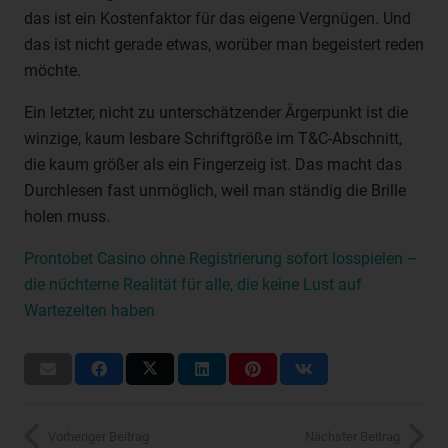
betreffenden personenbezogenen Daten einverstanden
das ist ein Kostenfaktor für das eigene Vergnügen. Und
ist.
das ist nicht gerade etwas, worüber man begeistert reden
möchte.
Name und Anschrift des für die
Ein letzter, nicht zu unterschätzender Ärgerpunkt ist die
Verarbeitung Verantwortlichen
winzige, kaum lesbare Schriftgröße im T&C‑Abschnitt,
Verantwortlicher im Sinne der Datenschutz-Grundverordnung,
die kaum größer als ein Fingerzeig ist. Das macht das
sonstiger in den Mitgliedstaaten der Europäischen Union
Durchlesen fast unmöglich, weil man ständig die Brille
geltenden Datenschutzgesetze und anderer Bestimmungen mit
holen muss.
datenschutzrechtlichem Charakter ist:
OctoGate IT Security Systems GmbH
Prontobet Casino ohne Registrierung sofort losspielen –
die nüchterne Realität für alle, die keine Lust auf
Frank Menne
Wartezeiten haben
Friedrich-List-Straße 42
33100 Paderborn - Deutschland
Telefon: 05251 180400
E-Mail:
Vorheriger Beitrag
Nächster Beitrag
UST-ID: DE 275 066 387