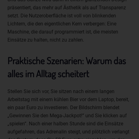
oder vorherzusagen.
präsentiert, das mehr auf Ästhetik als auf Transparenz
f) Pseudonymisierung
setzt. Die Nutzeroberfläche ist voll von blinkenden
Lichtern, die den eigentlichen Kern verbergen: Eine
Pseudonymisierung ist die Verarbeitung
Maschine, die darauf programmiert ist, die meisten
personenbezogener Daten in einer Weise, auf welche die
personenbezogenen Daten ohne Hinzuziehung
Einsätze zu halten, nicht zu zahlen.
zusätzlicher Informationen nicht mehr einer spezifischen
betroffenen Person zugeordnet werden können, sofern
Praktische Szenarien: Warum das
diese zusätzlichen Informationen gesondert aufbewahrt
werden und technischen und organisatorischen
alles im Alltag scheitert
Maßnahmen unterliegen, die gewährleisten, dass die
personenbezogenen Daten nicht einer identifizierten oder
identifizierbaren natürlichen Person zugewiesen werden.
Stellen Sie sich vor, Sie sitzen nach einem langen
g) Verantwortlicher oder für die
Arbeitstag mit einem kühlen Bier vor dem Laptop, bereit,
Verarbeitung Verantwortlicher
ein paar Euro zu investieren. Der Bildschirm blendet
Verantwortlicher oder für die Verarbeitung
„Gewinnen Sie den Mega‑Jackpot!“ und Sie klicken auf
Verantwortlicher ist die natürliche oder juristische Person,
„spie​len“. Nach einer halben Stunde sind die Einsätze
Behörde, Einrichtung oder andere Stelle, die allein oder
aufgefahren, das Adrenalin steigt, und plötzlich verlangt
gemeinsam mit anderen über die Zwecke und Mittel der