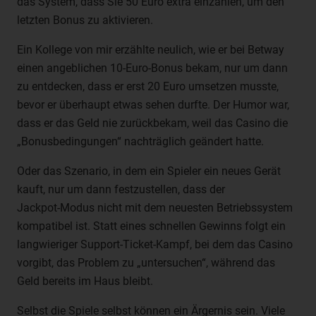
das System, dass Sie 50 Euro extra einzahlen, um den
Verarbeitung von personenbezogenen Daten entscheidet.
letzten Bonus zu aktivieren.
Sind die Zwecke und Mittel dieser Verarbeitung durch das
Unionsrecht oder das Recht der Mitgliedstaaten
Ein Kollege von mir erzählte neulich, wie er bei Betway
vorgegeben, so kann der Verantwortliche
einen angeblichen 10‑Euro‑Bonus bekam, nur um dann
beziehungsweise können die bestimmten Kriterien seiner
Benennung nach dem Unionsrecht oder dem Recht der
zu entdecken, dass er erst 20 Euro umsetzen musste,
Mitgliedstaaten vorgesehen werden.
bevor er überhaupt etwas sehen durfte. Der Humor war,
h) Auftragsverarbeiter
dass er das Geld nie zurückbekam, weil das Casino die
„Bonusbedingungen“ nachträglich geändert hatte.
Auftragsverarbeiter ist eine natürliche oder juristische
Person, Behörde, Einrichtung oder andere Stelle, die
Oder das Szenario, in dem ein Spieler ein neues Gerät
personenbezogene Daten im Auftrag des
kauft, nur um dann festzustellen, dass der
Verantwortlichen verarbeitet.
Jackpot‑Modus nicht mit dem neuesten Betriebssystem
i) Empfänger
kompatibel ist. Statt eines schnellen Gewinns folgt ein
Empfänger ist eine natürliche oder juristische Person,
langwieriger Support‑Ticket‑Kampf, bei dem das Casino
Behörde, Einrichtung oder andere Stelle, der
vorgibt, das Problem zu „untersuchen“, während das
personenbezogene Daten offengelegt werden,
Geld bereits im Haus bleibt.
unabhängig davon, ob es sich bei ihr um einen Dritten
handelt oder nicht. Behörden, die im Rahmen eines
Selbst die Spiele selbst können ein Ärgernis sein. Viele
bestimmten Untersuchungsauftrags nach dem