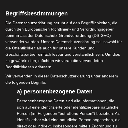
haben.
Das beste Online‑Casino mit Bonus ist ein Mythos, den
Begriffsbestimmungen
wir endlich begraben
Die Datenschutzerklärung beruht auf den Begrifflichkeiten, die
durch den Europäischen Richtlinien- und Verordnungsgeber
Ein gutes Beispiel liefert das Spiel Starburst – schnell,
beim Erlass der Datenschutz-Grundverordnung (DS-GVO)
funkelnd, aber kaum ein Risiko für den Geldbeutel.
verwendet wurden. Unsere Datenschutzerklärung soll sowohl für
Gegenüber steht Gonzo’s Quest, das mit seiner
die Öffentlichkeit als auch für unsere Kunden und
steigenden Volatilität eher an einen Sturm erinnert, der
Geschäftspartner einfach lesbar und verständlich sein. Um dies
zu gewährleisten, möchten wir vorab die verwendeten
plötzlich alles mitreißt. Beide Slots dienen als Vorwand,
Begrifflichkeiten erläutern.
damit die Spieler an den eigentlichen
Jackpot‑Maschinen hängen bleiben, wo das Geld erst
Wir verwenden in dieser Datenschutzerklärung unter anderem
die folgenden Begriffe:
nach Monaten oder gar Jahren zurückkommt.
a) personenbezogene Daten
Und dann diese „VIP“-Versprechen, die sich als billige
Personenbezogene Daten sind alle Informationen, die
Motel‑Dekoration entpuppen, die gerade frisch
sich auf eine identifizierte oder identifizierbare natürliche
gestrichen ist. Niemand schenkt Geld, das ist doch klar.
Person (im Folgenden "betroffene Person") beziehen. Als
Jeder Bonus ist ein kalkulierter Verlust für das Casino,
identifizierbar wird eine natürliche Person angesehen, die
das nur darauf wartet, dass Sie das Kleingeld in den
direkt oder indirekt, insbesondere mittels Zuordnung zu