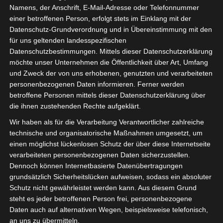
Namens, der Anschrift, E-Mail-Adresse oder Telefonnummer
online spielen mehr Ärger als
einer betroffenen Person, erfolgt stets im Einklang mit der
Datenschutz-Grundverordnung und in Übereinstimmung mit den
Gewinn bringen
für uns geltenden landesspezifischen
Datenschutzbestimmungen. Mittels dieser Datenschutzerklärung
möchte unser Unternehmen die Öffentlichkeit über Art, Umfang
Die Illusion des riesigen Gewinns
und Zweck der von uns erhobenen, genutzten und verarbeiteten
personenbezogenen Daten informieren. Ferner werden
betroffene Personen mittels dieser Datenschutzerklärung über
Jeder Spieler, der das Wort „Jackpot“ in den Bann zieht,
die ihnen zustehenden Rechte aufgeklärt.
glaubt sofort an den nächsten Lebensstil‑Upgrade. Dabei
Wir haben als für die Verarbeitung Verantwortlicher zahlreiche
ist das Ganze meist nur ein mathematischer Trick,
technische und organisatorische Maßnahmen umgesetzt, um
einen möglichst lückenlosen Schutz der über diese Internetseite
verpackt in bunte Grafiken und leere Versprechungen.
verarbeiteten personenbezogenen Daten sicherzustellen.
Die meisten Betreiber, wie Betfair Casino, setzen auf
Dennoch können Internetbasierte Datenübertragungen
hochgradig volatile Spiele, damit ein einzelner Gewinn
grundsätzlich Sicherheitslücken aufweisen, sodass ein absoluter
das ganze System legitimiert. Wenn man dann wirklich
Schutz nicht gewährleistet werden kann. Aus diesem Grund
irgendwo „free“ Geld zu erwarten glaubt, sollte man
steht es jeder betroffenen Person frei, personenbezogene
besser gleich einen Zahnarzt‑Lollipop im Portemonnaie
Daten auch auf alternativen Wegen, beispielsweise telefonisch,
an uns zu übermitteln.