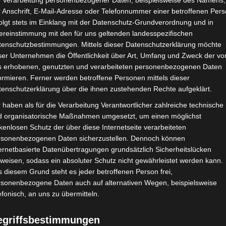
e Verarbeitung personenbezogener Daten, beispielsweise des Namens,
dealer in mehr als einem der besten Live-Dealer-Casinos auf dem
 Anschrift, E-Mail-Adresse oder Telefonnummer einer betroffenen Pers
n die die Spieler begeistern werden.
olgt stets im Einklang mit der Datenschutz-Grundverordnung und in
ereinstimmung mit den für uns geltenden landesspezifischen
tenschutzbestimmungen. Mittels dieser Datenschutzerklärung möchte
ser Unternehmen die Öffentlichkeit über Art, Umfang und Zweck der vo
s erhobenen, genutzten und verarbeiteten personenbezogenen Daten
ormieren. Ferner werden betroffene Personen mittels dieser
tenschutzerklärung über die ihnen zustehenden Rechte aufgeklärt.
 haben als für die Verarbeitung Verantwortlicher zahlreiche technische
d organisatorische Maßnahmen umgesetzt, um einen möglichst
er eine ganze Saison durchgeführt, dass dieses Slot-Spiel nicht
kenlosen Schutz der über diese Internetseite verarbeiteten
chiedene faszinierende Möglichkeiten bietet.
Spielvergnügen im 
rsonenbezogenen Daten sicherzustellen. Dennoch können
ernetbasierte Datenübertragungen grundsätzlich Sicherheitslücken
weisen, sodass ein absoluter Schutz nicht gewährleistet werden kann.
 diesem Grund steht es jeder betroffenen Person frei,
rsonenbezogene Daten auch auf alternativen Wegen, beispielsweise
m vergangenen Juli erweitert das kreative Content-Studio Bunf
efonisch, an uns zu übermitteln.
nte, Ihnen eine sichere und zuverlässige Spielumgebung zu biet
ben und sind mit einer 65-fachen Umsatzanforderung verbunden
egriffsbestimmungen