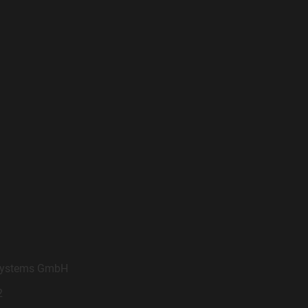
g
e
.
cht
 Systems GmbH
2