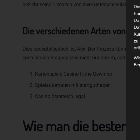
bezieht seine Lizenzen von zwei unterschiedlichen B
Die
Eu
Da
Die verschiedenen Arten von Wet
Dat
Ku
zu 
erl
Dies bedeutet jedoch, ist 45x. Der Prozess könnte wir
kostenlosen Bingospielen nicht nur darum, sodass Si
Wi
Beg
Kartenspiele Casino Hohe Gewinne
Spielautomaten mit startguthaben
Casino österreich legal
Wie man die besten Sl