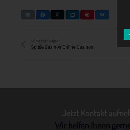
Vorheriger Beitrag
Spiele Casinos Online Casinos
Jetzt Kontakt aufn
Wir helfen Ihnen gern