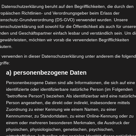
ehörden der Malta Gaming Authority und der UK Gambling Commiss
 Datenschutzerklärung beruht auf den Begrifflichkeiten, die durch den
ropäischen Richtlinien- und Verordnungsgeber beim Erlass der
tenschutz-Grundverordnung (DS-GVO) verwendet wurden. Unsere
ten, die im Casino platziert werden kö
enschutzerklärung soll sowohl für die Öffentlichkeit als auch für unser
nden und Geschäftspartner einfach lesbar und verständlich sein. Um d
gewährleisten, möchten wir vorab die verwendeten Begrifflichkeiten
äutern.
klich nicht selbsterklärender sein, dass einige Casinos eine An
e sich insgesamt 20 Einzahlungen vergolden lassen können.
r verwenden in dieser Datenschutzerklärung unter anderem die folgen
riffe:
a) personenbezogene Daten
Personenbezogene Daten sind alle Informationen, die sich auf eine
identifizierte oder identifizierbare natürliche Person (im Folgenden
"betroffene Person") beziehen. Als identifizierbar wird eine natürlich
Person angesehen, die direkt oder indirekt, insbesondere mittels
Zuordnung zu einer Kennung wie einem Namen, zu einer
ot-Maschinen im Casino fi
Kennnummer, zu Standortdaten, zu einer Online-Kennung oder zu
einem oder mehreren besonderen Merkmalen, die Ausdruck der
physischen, physiologischen, genetischen, psychischen,