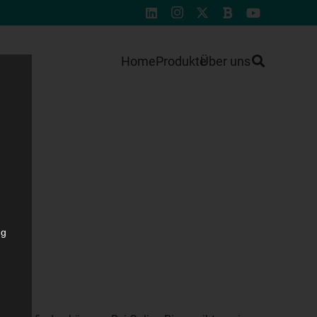
Home
Produkte
Über uns
ng