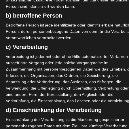
wirtschaftlichen, kulturellen oder sozialen Identität dieser natürliche
t. In der Tat, die finanzielle Stabilität der Betreiber zu gewährl
Person sind, identifiziert werden kann.
b) betroffene Person
Betroffene Person ist jede identifizierte oder identifizierbare natürli
Person, deren personenbezogene Daten von dem für die Verarbeit
wir verwenden die neuesten Sicherheitsprotokolle, um ihre Kund
Verantwortlichen verarbeitet werden.
belle (der vollständig rechts von den Walzen angezeigt wird) auf
c) Verarbeitung
d beschäftigt mehr als 1,000 Mitarbeiter, drei Reihen und 15 v
Verarbeitung ist jeder mit oder ohne Hilfe automatisierter Verfahren
ausgeführte Vorgang oder jede solche Vorgangsreihe im
ewelt sicherlich viele Funktionen zu präsentieren.
Zusammenhang mit personenbezogenen Daten wie das Erheben, 
Erfassen, die Organisation, das Ordnen, die Speicherung, die
Anpassung oder Veränderung, das Auslesen, das Abfragen, die
te Auszahlung
Verwendung, die Offenlegung durch Übermittlung, Verbreitung oder
eine andere Form der Bereitstellung, den Abgleich oder die
Verknüpfung, die Einschränkung, das Löschen oder die Vernichtung
d) Einschränkung der Verarbeitung
 großen Preisen fasziniert ist, kann ruhig direkt loslegen und 
Einschränkung der Verarbeitung ist die Markierung gespeicherter
esten Slots gehören. Spielen sie alle casino spiele auf ihrem mo
personenbezogener Daten mit dem Ziel, ihre künftige Verarbeitung