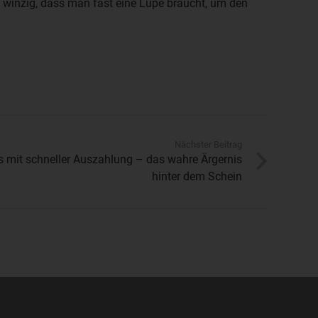
so winzig, dass man fast eine Lupe braucht, um den
em
n
Nächster Beitrag
ung
s mit schneller Auszahlung – das wahre Ärgernis
hinter dem Schein
des