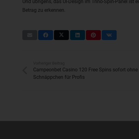
Und übrigens, das UI-Design im Trino‑Spin‑Panel ist e
Betrag zu erkennen.
Vorheriger Beitrag
Campeonbet Casino 120 Free Spins sofort ohne 
Schnäppchen für Profis