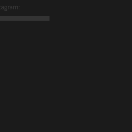
ene
stagram:
n
ze