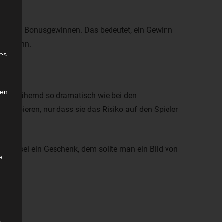
x auf den Bonusgewinnen. Das bedeutet, ein Gewinn
den kann.
e
ies
den
icht annähernd so dramatisch wie bei den
u kopieren, nur dass sie das Risiko auf den Spieler
, das sei ein Geschenk, dem sollte man ein Bild von
e