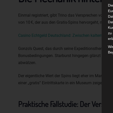
Die
Eu
Einmal registriert, gibt Trino das Versprechen von 5
Da
von 10 €, der aus den Gratis‑Spins hervorgeht, muss 
Dat
Ku
zu 
Casino Echtgeld Deutschland: Zwischen kaltem Kalkü
erl
Wi
Gonzo’s Quest, das durch seine Expeditionsthematik bes
Beg
Bonusbedingungen. Starburst hingegen glänzt durch ei
abwälzen.
Der eigentliche Wert der Spins liegt eher im Marketin
einer „gratis“ Eintrittskarte in ein Museum zeigen, d
Praktische Fallstudie: Der Versu