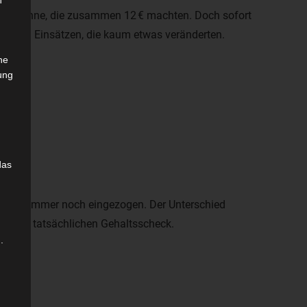
n
drei Gewinne, die zusammen 12 € machten. Doch sofort
kleinen Einsätzen, die kaum etwas veränderten.
che
ung
das
einmal immer noch eingezogen. Der Unterschied
 einem tatsächlichen Gehaltsscheck.
.