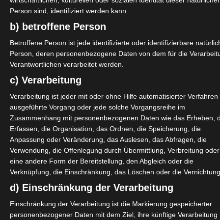
wirtschaftlichen, kulturellen oder sozialen Identität dieser natürliche
Drittel der Sitzung war das Glück scheinbar auf meiner Seite – 
Person sind, identifiziert werden kann.
e Glückssträhne verwandelte sich in ein endloses Labyrinth aus 
b) betroffene Person
Betroffene Person ist jede identifizierte oder identifizierbare natürli
öglich.
Person, deren personenbezogene Daten von dem für die Verarbeit
Verantwortlichen verarbeitet werden.
teinsatz steigt.
c) Verarbeitung
Verarbeitung ist jeder mit oder ohne Hilfe automatisierter Verfahren
em hohen Umsatzbedingungen.
ausgeführte Vorgang oder jede solche Vorgangsreihe im
Zusammenhang mit personenbezogenen Daten wie das Erheben, 
 der Versprechung.
Erfassen, die Organisation, das Ordnen, die Speicherung, die
Anpassung oder Veränderung, das Auslesen, das Abfragen, die
Bonus von wenigen Cent da, und das eigentliche Geld war erst 
Verwendung, die Offenlegung durch Übermittlung, Verbreitung oder
st so groß wie zwischen einem lächerlichen Werbegeschenk und
eine andere Form der Bereitstellung, den Abgleich oder die
Verknüpfung, die Einschränkung, das Löschen oder die Vernichtung
d) Einschränkung der Verarbeitung
e „VIP“-Versprechen
Einschränkung der Verarbeitung ist die Markierung gespeicherter
personenbezogener Daten mit dem Ziel, ihre künftige Verarbeitung