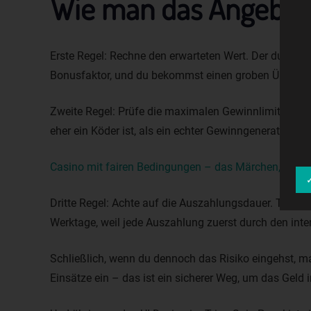
Wie man das Angebot
Erste Regel: Rechne den erwarteten Wert. Der durchschn
Bonusfaktor, und du bekommst einen groben Überblick
Zweite Regel: Prüfe die maximalen Gewinnlimits. Viel
eher ein Köder ist, als ein echter Gewinngenerator.
Casino mit fairen Bedingungen – das Märchen, das ke
Dritte Regel: Achte auf die Auszahlungsdauer. Trino w
Werktage, weil jede Auszahlung zuerst durch den inte
Schließlich, wenn du dennoch das Risiko eingehst, mac
Einsätze ein – das ist ein sicherer Weg, um das Geld 