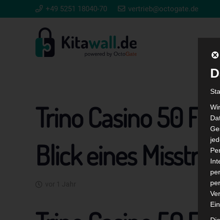
+49 5251 18040-70
vertrieb@octogate.de
D
St
Trino Casino 50 Fr
Wi
Dat
Ges
je
Blick eines Misstr
Pe
In
per
per
vor 1 Jahr
Ver
Ein