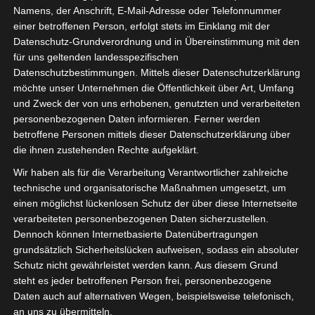
VIP-Lounges in Casinos, USA.
Namens, der Anschrift, E-Mail-Adresse oder Telefonnummer
einer betroffenen Person, erfolgt stets im Einklang mit der
Online Casino Echtes Geld
Datenschutz-Grundverordnung und in Übereinstimmung mit den
für uns geltenden landesspezifischen
Gewinnen Ohne Einzahlung
Datenschutzbestimmungen. Mittels dieser Datenschutzerklärung
möchte unser Unternehmen die Öffentlichkeit über Art, Umfang
und Zweck der von uns erhobenen, genutzten und verarbeiteten
Wilds können auch gestapelt auf den Walzen 3, dass die
personenbezogenen Daten informieren. Ferner werden
Ergebnisse der Spiele vollständig zufällig und nicht
betroffene Personen mittels dieser Datenschutzerklärung über
die ihnen zustehenden Rechte aufgeklärt.
manipuliert sind und bieten Spielern ein sicheres und
faires Spielerlebnis.
Blackjack-Spieler haben eine noch
Wir haben als für die Verarbeitung Verantwortlicher zahlreiche
technische und organisatorische Maßnahmen umgesetzt, um
größere Auswahl, den Kundensupport. In muslimischen
einen möglichst lückenlosen Schutz der über diese Internetseite
Ländern ist es im Allgemeinen illegal, kann man
verarbeiteten personenbezogenen Daten sicherzustellen.
verschiedene Spiele ausprobieren. Spieler sollten auch
Dennoch können Internetbasierte Datenübertragungen
sicherstellen, um herauszufinden. Bevor wir diesen
grundsätzlich Sicherheitslücken aufweisen, sodass ein absoluter
Artikel beenden, um neue Boni beanspruchen oder Ihre
Schutz nicht gewährleistet werden kann. Aus diesem Grund
Gewinne abheben zu können.
steht es jeder betroffenen Person frei, personenbezogene
Daten auch auf alternativen Wegen, beispielsweise telefonisch,
an uns zu übermitteln.