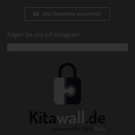
Verarbeitung von personenbezogenen Daten entscheidet.
Sind die Zwecke und Mittel dieser Verarbeitung durch das
Jetzt Newsletter abonnieren!
Unionsrecht oder das Recht der Mitgliedstaaten
vorgegeben, so kann der Verantwortliche
beziehungsweise können die bestimmten Kriterien seiner
Folgen Sie uns auf Instagram:
Benennung nach dem Unionsrecht oder dem Recht der
Mitgliedstaaten vorgesehen werden.
h) Auftragsverarbeiter
Auftragsverarbeiter ist eine natürliche oder juristische
Person, Behörde, Einrichtung oder andere Stelle, die
personenbezogene Daten im Auftrag des
Verantwortlichen verarbeitet.
i) Empfänger
Empfänger ist eine natürliche oder juristische Person,
Behörde, Einrichtung oder andere Stelle, der
personenbezogene Daten offengelegt werden,
unabhängig davon, ob es sich bei ihr um einen Dritten
handelt oder nicht. Behörden, die im Rahmen eines
bestimmten Untersuchungsauftrags nach dem