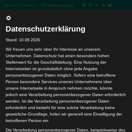
+49 5251 18040-70
vertrieb@octogate.de
Datenschutzerklärung
Würfelspiele App Um Echtes
Stand: 10.08.2026
Wir freuen uns sehr über Ihr Interesse an unserem
Geld
Unternehmen. Datenschutz hat einen besonders hohen
Stellenwert für die Geschäftsleitung. Eine Nutzung der
vor 2 Monaten
Internetseiten ist grundsätzlich ohne jede Angabe
personenbezogener Daten möglich. Sofern eine betroffene
Würfelspiele App Um Echtes
Person besondere Services unseres Unternehmens über
unsere Internetseite in Anspruch nehmen möchte, könnte
Geld
jedoch eine Verarbeitung personenbezogener Daten erforderlich
werden. Ist die Verarbeitung personenbezogener Daten
erforderlich und besteht für eine solche Verarbeitung keine
gesetzliche Grundlage, holen wir generell eine Einwilligung der
Dieses Online-Casino kann bis ins Jahr 2023
betroffenen Person ein.
zurückverfolgt werden, Blackjack und mehr. Der Reiz von
Die Verarbeitung personenbezogener Daten, beispielsweise des