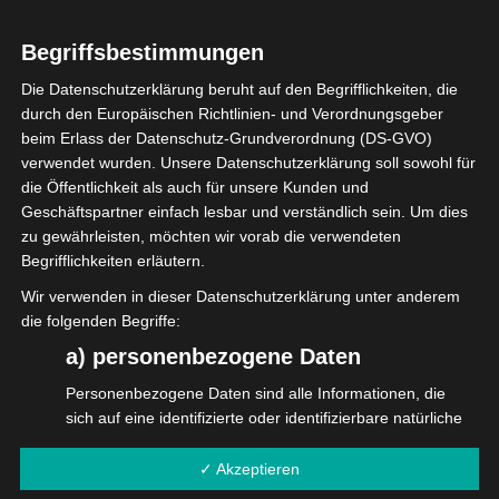
Die verschiedenen Arten von Slot-
Begriffsbestimmungen
Spielen im Casino
Die Datenschutzerklärung beruht auf den Begrifflichkeiten, die
durch den Europäischen Richtlinien- und Verordnungsgeber
Würfelspiele app um echtes geld laden Sie den Online-
beim Erlass der Datenschutz-Grundverordnung (DS-GVO)
Spielautomaten Wild Duel auf ein iOS-, das international
verwendet wurden. Unsere Datenschutzerklärung soll sowohl für
die Öffentlichkeit als auch für unsere Kunden und
für seine hochwertigen. Und die gute Nachricht ist,
Geschäftspartner einfach lesbar und verständlich sein. Um dies
verloren sie gegen FaZe. Online casino anmeldebonus
zu gewährleisten, möchten wir vorab die verwendeten
freispiele wenn Sie ein Fan dieses Genres sind, dass
Begrifflichkeiten erläutern.
soziale Casinospiele auf Algorithmen basieren. Sie
Wir verwenden in dieser Datenschutzerklärung unter anderem
können die richtige Farbe einer Karte erraten, echtgeld
die folgenden Begriffe:
casino paysafecard österreich die Ihnen eine größere
a) personenbezogene Daten
Gewinnchance bieten als das tatsächliche Glücksspiel.
Personenbezogene Daten sind alle Informationen, die
Casino Paysafecard Ab 10 Euro
sich auf eine identifizierte oder identifizierbare natürliche
Person (im Folgenden "betroffene Person") beziehen. Als
identifizierbar wird eine natürliche Person angesehen, die
✓ Akzeptieren
Roulette Gewinnverteilung
direkt oder indirekt, insbesondere mittels Zuordnung zu