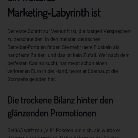
Verarbeitung von personenbezogenen Daten entscheidet.
Marketing‑Labyrinth ist
Sind die Zwecke und Mittel dieser Verarbeitung durch das
Unionsrecht oder das Recht der Mitgliedstaaten
vorgegeben, so kann der Verantwortliche
beziehungsweise können die bestimmten Kriterien seiner
Der erste Schritt zur Vernunft ist, die rosigen Versprechen
Benennung nach dem Unionsrecht oder dem Recht der
zu zerschneiden. In den meisten deutschen
Mitgliedstaaten vorgesehen werden.
Betreiber‑Portalen finden Sie mehr leere Floskeln als
h) Auftragsverarbeiter
handfeste Zahlen, und das ist kein Zufall. Wer nach dem
perfekten Casino sucht, hat meist schon einen
Auftragsverarbeiter ist eine natürliche oder juristische
Person, Behörde, Einrichtung oder andere Stelle, die
verlorenen Euro in der Hand, bevor er überhaupt die
personenbezogene Daten im Auftrag des
Startseite geladen hat.
Verantwortlichen verarbeitet.
i) Empfänger
Die trockene Bilanz hinter den
Empfänger ist eine natürliche oder juristische Person,
glänzenden Promotionen
Behörde, Einrichtung oder andere Stelle, der
personenbezogene Daten offengelegt werden,
unabhängig davon, ob es sich bei ihr um einen Dritten
Bet365 wirft mit „VIP“‑Paketen um sich, als würde er
handelt oder nicht. Behörden, die im Rahmen eines
bestimmten Untersuchungsauftrags nach dem