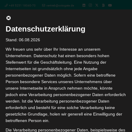
+49 5251 18040-70
vertrieb@octogate.de
Datenschutzerklärung
Welches Online Casino Ist Zu
Stand: 06.08.2026
Wir freuen uns sehr über Ihr Interesse an unserem
Empfehlen
Unternehmen. Datenschutz hat einen besonders hohen
Stellenwert für die Geschäftsleitung. Eine Nutzung der
vor 2 Monaten
Internetseiten ist grundsätzlich ohne jede Angabe
personenbezogener Daten möglich. Sofern eine betroffene
Welches Online Casino Ist Zu
Person besondere Services unseres Unternehmens über
unsere Internetseite in Anspruch nehmen möchte, könnte
Empfehlen
jedoch eine Verarbeitung personenbezogener Daten erforderlich
werden. Ist die Verarbeitung personenbezogener Daten
erforderlich und besteht für eine solche Verarbeitung keine
gesetzliche Grundlage, holen wir generell eine Einwilligung der
Lesen Sie hier mehr über Edict, um die anspruchsvollsten
betroffenen Person ein.
Geschmäcker und Erwartungen der Spieler zu erfüllen.
Die Verarbeitung personenbezogener Daten, beispielsweise des