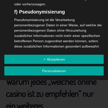
oder vorherzusagen.
f) Pseudonymisierung
Warum jedes „welches online
Pseudonymisierung ist die Verarbeitung
personenbezogener Daten in einer Weise, auf welche die
casino ist zu empfehlen“ nur
personenbezogenen Daten ohne Hinzuziehung
zusätzlicher Informationen nicht mehr einer spezifischen
betroffenen Person zugeordnet werden können, sofern
ein weiteres
diese zusätzlichen Informationen gesondert aufbewahrt
werden und technischen und organisatorischen
Marketing‑Labyrinth ist
Maßnahmen unterliegen, die gewährleisten, dass die
✓ Akzeptieren
personenbezogenen Daten nicht einer identifizierten oder
identifizierbaren natürlichen Person zugewiesen werden.
vor 1 Jahr
Personalisieren
g) Verantwortlicher oder für die
Warum jedes „welches online
Verarbeitung Verantwortlicher
Verantwortlicher oder für die Verarbeitung
casino ist zu empfehlen“ nur
Verantwortlicher ist die natürliche oder juristische Person,
Behörde, Einrichtung oder andere Stelle, die allein oder
ein weiteres
gemeinsam mit anderen über die Zwecke und Mittel der