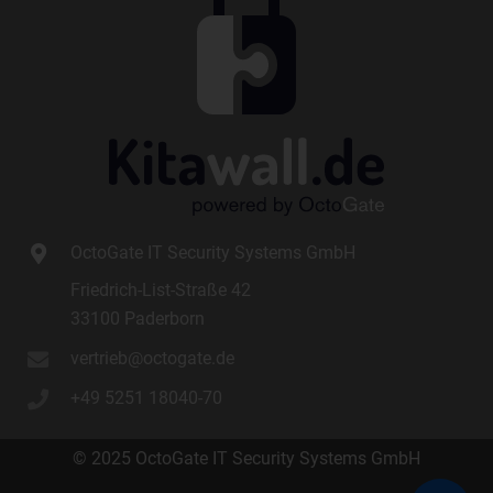
interne Verwendung, die dem für die Verarbeitung
Verantwortlichen zuzurechnen ist, nutzt.
Durch eine Registrierung auf der Internetseite des für die
Verarbeitung Verantwortlichen wird ferner die vom Internet-
Service-Provider (ISP) der betroffenen Person vergebene IP-
Adresse, das Datum sowie die Uhrzeit der Registrierung
gespeichert. Die Speicherung dieser Daten erfolgt vor dem
Hintergrund, dass nur so der Missbrauch unserer Dienste
verhindert werden kann, und diese Daten im Bedarfsfall
OctoGate IT Security Systems GmbH
ermöglichen, begangene Straftaten aufzuklären. Insofern ist die
Speicherung dieser Daten zur Absicherung des für die
Friedrich-List-Straße 42
Verarbeitung Verantwortlichen erforderlich. Eine Weitergabe
33100 Paderborn
dieser Daten an Dritte erfolgt grundsätzlich nicht, sofern keine
gesetzliche Pflicht zur Weitergabe besteht oder die Weitergabe
vertrieb@octogate.de
der Strafverfolgung dient.
+49 5251 18040-70
Die Registrierung der betroffenen Person unter freiwilliger
Angabe personenbezogener Daten dient dem für die
Verarbeitung Verantwortlichen dazu, der betroffenen Person
© 2025 OctoGate IT Security Systems GmbH
Inhalte oder Leistungen anzubieten, die aufgrund der Natur der