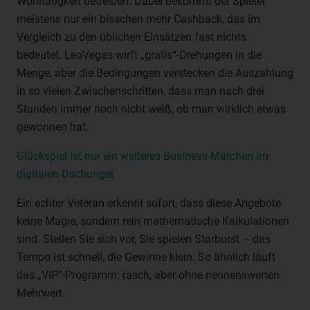
Wohltätigkeit betreiben. Dabei bekommt der Spieler
Unionsrecht oder dem Recht der Mitgliedstaaten
meistens nur ein bisschen mehr Cashback, das im
möglicherweise personenbezogene Daten erhalten,
Vergleich zu den üblichen Einsätzen fast nichts
gelten jedoch nicht als Empfänger.
bedeutet. LeoVegas wirft „gratis“‑Drehungen in die
j) Dritter
Menge, aber die Bedingungen verstecken die Auszahlung
Dritter ist eine natürliche oder juristische Person,
in so vielen Zwischenschritten, dass man nach drei
Behörde, Einrichtung oder andere Stelle außer der
Stunden immer noch nicht weiß, ob man wirklich etwas
betroffenen Person, dem Verantwortlichen, dem
gewonnen hat.
Auftragsverarbeiter und den Personen, die unter der
unmittelbaren Verantwortung des Verantwortlichen oder
Glückspiel ist nur ein weiteres Business‑Märchen im
des Auftragsverarbeiters befugt sind, die
digitalen Dschungel
personenbezogenen Daten zu verarbeiten.
k) Einwilligung
Ein echter Veteran erkennt sofort, dass diese Angebote
keine Magie, sondern rein mathematische Kalkulationen
Einwilligung ist jede von der betroffenen Person freiwillig
sind. Stellen Sie sich vor, Sie spielen Starburst – das
für den bestimmten Fall in informierter Weise und
Tempo ist schnell, die Gewinne klein. So ähnlich läuft
unmissverständlich abgegebene Willensbekundung in
Form einer Erklärung oder einer sonstigen eindeutigen
das „VIP“-Programm: rasch, aber ohne nennenswerten
bestätigenden Handlung, mit der die betroffene Person zu
Mehrwert.
verstehen gibt, dass sie mit der Verarbeitung der sie