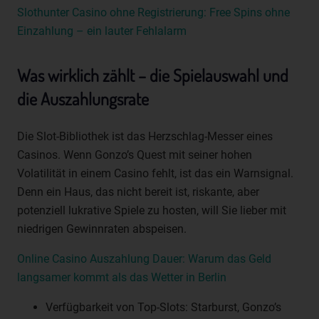
betreffenden personenbezogenen Daten einverstanden
Slothunter Casino ohne Registrierung: Free Spins ohne
ist.
Einzahlung – ein lauter Fehlalarm
Name und Anschrift des für die
Was wirklich zählt – die Spielauswahl und
Verarbeitung Verantwortlichen
die Auszahlungsrate
Verantwortlicher im Sinne der Datenschutz-Grundverordnung,
sonstiger in den Mitgliedstaaten der Europäischen Union
Die Slot‑Bibliothek ist das Herzschlag‑Messer eines
geltenden Datenschutzgesetze und anderer Bestimmungen mit
Casinos. Wenn Gonzo’s Quest mit seiner hohen
datenschutzrechtlichem Charakter ist:
Volatilität in einem Casino fehlt, ist das ein Warnsignal.
OctoGate IT Security Systems GmbH
Denn ein Haus, das nicht bereit ist, riskante, aber
Frank Menne
potenziell lukrative Spiele zu hosten, will Sie lieber mit
Friedrich-List-Straße 42
niedrigen Gewinnraten abspeisen.
33100 Paderborn - Deutschland
Online Casino Auszahlung Dauer: Warum das Geld
Telefon: 05251 180400
langsamer kommt als das Wetter in Berlin
E-Mail:
Verfügbarkeit von Top‑Slots: Starburst, Gonzo’s
UST-ID: DE 275 066 387