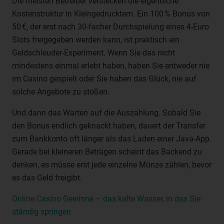
Die meisten Betreiber verstecken die eigentliche
die Cookie-Setzung nicht möglich wären.
Kostenstruktur in Kleingedrucktem. Ein 100 % Bonus von
Mittels eines Cookies können die Informationen und Angebote
50 €, der erst nach 30‑facher Durchspielung eines 4‑Euro
auf unserer Internetseite im Sinne des Benutzers optimiert
Slots freigegeben werden kann, ist praktisch ein
werden. Cookies ermöglichen uns, wie bereits erwähnt, die
Benutzer unserer Internetseite wiederzuerkennen. Zweck dieser
Geldschleuder‑Experiment. Wenn Sie das nicht
Wiedererkennung ist es, den Nutzern die Verwendung unserer
mindestens einmal erlebt haben, haben Sie entweder nie
Internetseite zu erleichtern. Der Benutzer einer Internetseite, die
im Casino gespielt oder Sie haben das Glück, nie auf
Cookies verwendet, muss beispielsweise nicht bei jedem
solche Angebote zu stoßen.
Besuch der Internetseite erneut seine Zugangsdaten eingeben,
weil dies von der Internetseite und dem auf dem
Und dann das Warten auf die Auszahlung. Sobald Sie
Computersystem des Benutzers abgelegten Cookie
den Bonus endlich geknackt haben, dauert der Transfer
übernommen wird. Ein weiteres Beispiel ist das Cookie eines
zum Bankkonto oft länger als das Laden einer Java‑App.
Warenkorbes im Online-Shop. Der Online-Shop merkt sich die
Artikel, die ein Kunde in den virtuellen Warenkorb gelegt hat,
Gerade bei kleineren Beträgen scheint das Backend zu
über ein Cookie.
denken, es müsse erst jede einzelne Münze zählen, bevor
es das Geld freigibt.
Die betroffene Person kann die Setzung von Cookies durch
unsere Internetseite jederzeit mittels einer entsprechenden
Online Casino Gewinne – das kalte Wasser, in das Sie
Einstellung des genutzten Internetbrowsers verhindern und
damit der Setzung von Cookies dauerhaft widersprechen.
ständig springen
Ferner können bereits gesetzte Cookies jederzeit über einen