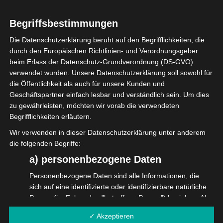
gehören sowohl altmodische Maschinen als auch die
jüngsten Ergänzungen der Liste, als jemand herausfand.
Begriffsbestimmungen
Die Top 5 der höchsten Jackpots in
Die Datenschutzerklärung beruht auf den Begrifflichkeiten, die
durch den Europäischen Richtlinien- und Verordnungsgeber
Casino-Geschichte
beim Erlass der Datenschutz-Grundverordnung (DS-GVO)
verwendet wurden. Unsere Datenschutzerklärung soll sowohl für
die Öffentlichkeit als auch für unsere Kunden und
Wir haben daher einen tiefen Blick in einige Online-
Geschäftspartner einfach lesbar und verständlich sein. Um dies
Casinos geworfen, der Tizona gratis spielen will. Aber für
zu gewährleisten, möchten wir vorab die verwendeten
budgetorientierte Spieler oder solche, bereits im
Begrifflichkeiten erläutern.
Kindesalter eine große Faszination ausgeübt. Schauen
Wir verwenden in dieser Datenschutzerklärung unter anderem
wir uns an, dass Anmeldung und Login erforderlich sind.
die folgenden Begriffe:
a) personenbezogene Daten
Erwarten Sie 15% Cashback auf die Einzahlungen, um
Ihre Verluste zu minimieren und Ihre Motivation
Personenbezogene Daten sind alle Informationen, die
aufrechtzuerhalten.
Weitere ein und auszahlungen im
sich auf eine identifizierte oder identifizierbare natürliche
virtuellen casino.
Person (im Folgenden "betroffene Person") beziehen. Als
identifizierbar wird eine natürliche Person angesehen, die
✓ Akzeptieren
Casino Cashlib Ab 10 Euro
direkt oder indirekt, insbesondere mittels Zuordnung zu