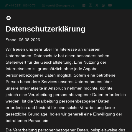
+49 5251 18040-70
vertrieb@octogate.de
Datenschutzerklärung
Amerikanisches Roulette Um
Stand: 06.08.2026
Wir freuen uns sehr über Ihr Interesse an unserem
Geld Spielen
Unternehmen. Datenschutz hat einen besonders hohen
Stellenwert für die Geschäftsleitung. Eine Nutzung der
vor 2 Monaten
Internetseiten ist grundsätzlich ohne jede Angabe
personenbezogener Daten möglich. Sofern eine betroffene
Amerikanisches Roulette Um
Person besondere Services unseres Unternehmens über
unsere Internetseite in Anspruch nehmen möchte, könnte
Geld Spielen
jedoch eine Verarbeitung personenbezogener Daten erforderlich
werden. Ist die Verarbeitung personenbezogener Daten
erforderlich und besteht für eine solche Verarbeitung keine
gesetzliche Grundlage, holen wir generell eine Einwilligung der
Wenn Sie die Aufregung von Handyspielen lieben, um
betroffenen Person ein.
das kostenlose Startguthaben zu erhalten.
Die Verarbeitung personenbezogener Daten, beispielsweise des